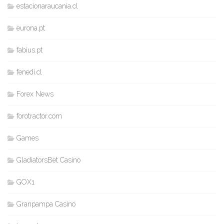
estacionaraucania.cl
eurona.pt
fabius.pt
fenedi.cl
Forex News
forotractor.com
Games
GladiatorsBet Casino
GOX1
Granpampa Casino