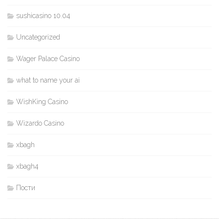
sushicasino 10.04
Uncategorized
Wager Palace Casino
what to name your ai
WishKing Casino
Wizardo Casino
xbagh
xbagh4
Пости