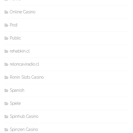
Online Casino
Post
Public
rehabkin.cl
reloncaviradio.cl
Ronin Slots Casino
Spanish
Spiele
Spinhub Casino
Spinzen Casino