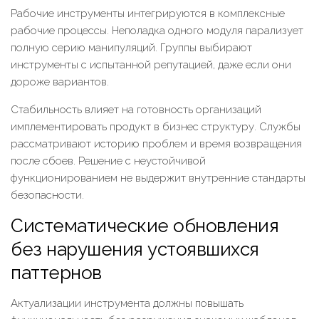
Рабочие инструменты интегрируются в комплексные
рабочие процессы. Неполадка одного модуля парализует
полную серию манипуляций. Группы выбирают
инструменты с испытанной репутацией, даже если они
дороже вариантов.
Стабильность влияет на готовность организаций
имплементировать продукт в бизнес структуру. Службы
рассматривают историю проблем и время возвращения
после сбоев. Решение с неустойчивой
функционированием не выдержит внутренние стандарты
безопасности.
Систематические обновления
без нарушения устоявшихся
паттернов
Актуализации инструмента должны повышать