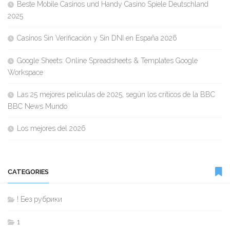
Beste Mobile Casinos und Handy Casino Spiele Deutschland
2025
Casinos Sin Verificación y Sin DNI en España 2026
Google Sheets: Online Spreadsheets & Templates Google
Workspace
Las 25 mejores películas de 2025, según los críticos de la BBC
BBC News Mundo
Los mejores del 2026
CATEGORIES
! Без рубрики
1