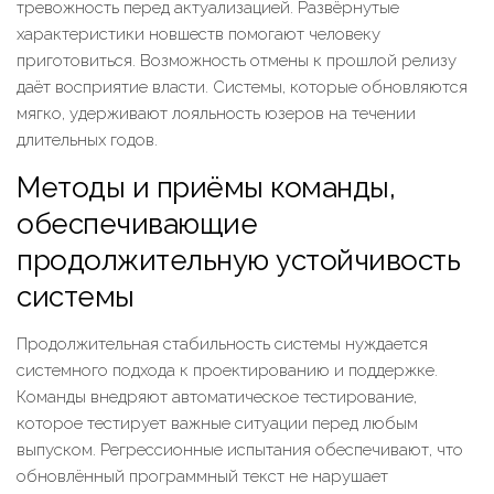
тревожность перед актуализацией. Развёрнутые
характеристики новшеств помогают человеку
приготовиться. Возможность отмены к прошлой релизу
даёт восприятие власти. Системы, которые обновляются
мягко, удерживают лояльность юзеров на течении
длительных годов.
Методы и приёмы команды,
обеспечивающие
продолжительную устойчивость
системы
Продолжительная стабильность системы нуждается
системного подхода к проектированию и поддержке.
Команды внедряют автоматическое тестирование,
которое тестирует важные ситуации перед любым
выпуском. Регрессионные испытания обеспечивают, что
обновлённый программный текст не нарушает