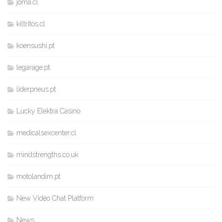
joma.cl
kiltritos.cl
koensushi.pt
legarage.pt
liderpneus.pt
Lucky Elektra Casino
medicalsexcenter.cl
mindstrengths.co.uk
motolandim.pt
New Video Chat Platform
News