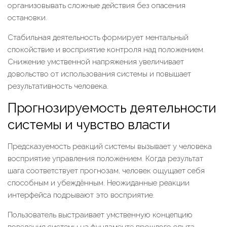
организовывать сложные действия без опасения
остановки.
Стабильная деятельность формирует ментальный
спокойствие и восприятие контроля над положением.
Снижение умственной напряжения увеличивает
довольство от использования системы и повышает
результативность человека.
Прогнозируемость деятельности
системы и чувство власти
Предсказуемость реакций системы вызывает у человека
восприятие управления положением. Когда результат
шага соответствует прогнозам, человек ощущает себя
способным и убеждённым. Неожиданные реакции
интерфейса подрывают это восприятие.
Пользователь выстраивает умственную концепцию