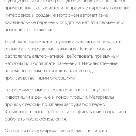
функциональность без разрушения знакомых шаблонов
применения. Пользователи направляют время в познание
интерфейса и создание моторной автоматизма.
Кардинальные перемены сводят на нет эти вложения и
вызывают отторжение.
1xbet вход выражается в умении коллектива внедрять
опции без разрушения наличных. Человек обязан
располагать альтернативой: действовать привычным
методом или осваивать изменения. Насильственные
перемены понимаются как давление над
производственными операциями.
Ретросовместимость согласованность защищает
инвестиции в данные и конфигурации. Материалы
прошлых версий призваны загружаться верно.
Зафиксированные шаблоны и конфигурации сохраняют
работать после обновления.
Открытая информирование перемен понижает