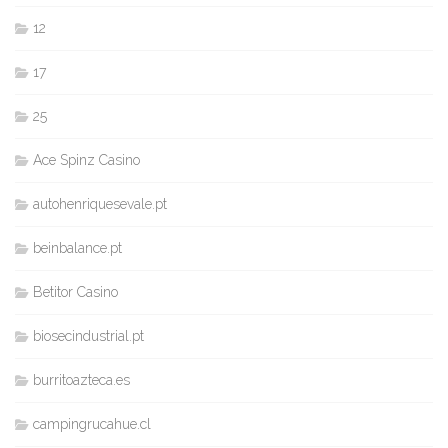
12
17
25
Ace Spinz Casino
autohenriquesevale.pt
beinbalance.pt
Betitor Casino
biosecindustrial.pt
burritoazteca.es
campingrucahue.cl