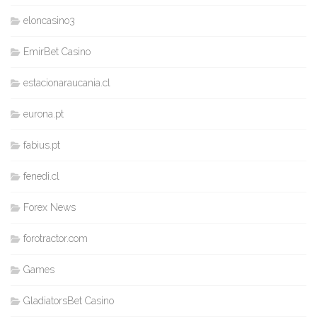
eloncasino3
EmirBet Casino
estacionaraucania.cl
eurona.pt
fabius.pt
fenedi.cl
Forex News
forotractor.com
Games
GladiatorsBet Casino