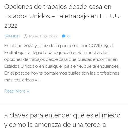
9
Opciones de trabajos desde casa en
Principios
Estados Unidos – Teletrabajo en EE. UU.
para
preservar
2022
la
SPANISH
MARCH 23, 2022
0
vida
planetaria
En el año 2022 y a raíz de la pandemia por COVID-19, el
teletrabajo ha llegado para quedarse. Son muchas las
opciones de trabajos desde casa que puedes encontrar en
Estados Unidos o en cualquier país en el que te encuentres.
En el post de hoy te contaremos cuáles son las profesiones
más requeridas y …
Opciones
Read More »
de
trabajos
desde
5 claves para entender qué es el miedo
casa
y como la amenaza de una tercera
en