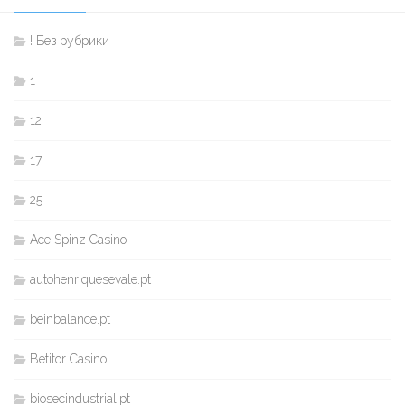
! Без рубрики
1
12
17
25
Ace Spinz Casino
autohenriquesevale.pt
beinbalance.pt
Betitor Casino
biosecindustrial.pt