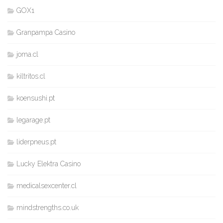
GOX1
Granpampa Casino
joma.cl
kiltritos.cl
koensushi.pt
legarage.pt
liderpneus.pt
Lucky Elektra Casino
medicalsexcenter.cl
mindstrengths.co.uk