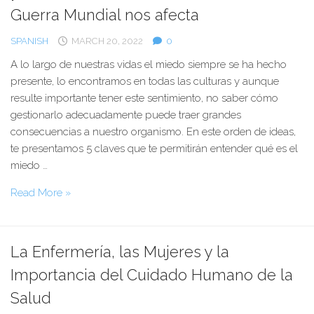
Estados
Guerra Mundial nos afecta
Unidos
SPANISH
MARCH 20, 2022
0
–
Teletrabajo
A lo largo de nuestras vidas el miedo siempre se ha hecho
en
presente, lo encontramos en todas las culturas y aunque
EE.
resulte importante tener este sentimiento, no saber cómo
UU.
gestionarlo adecuadamente puede traer grandes
2022
consecuencias a nuestro organismo. En este orden de ideas,
te presentamos 5 claves que te permitirán entender qué es el
miedo …
5
Read More »
claves
para
entender
La Enfermería, las Mujeres y la
qué
Importancia del Cuidado Humano de la
es
el
Salud
miedo