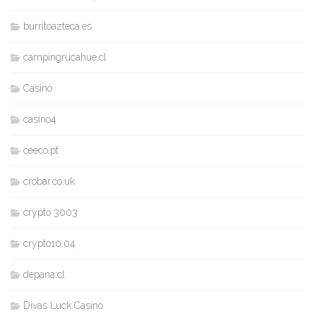
burritoazteca.es
campingrucahue.cl
Casino
casino4
ceeco.pt
crobar.co.uk
crypto 3003
crypto10.04
depana.cl
Divas Luck Casino