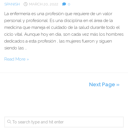
SPANISH
MARCH 20, 2022
0
y
como
La enfermería es una profesión que requiere de un valor
la
personal y profesional. Es una disciplina en el área de la
amenaza
medicina que maneja el cuidado de la salud durante todo el
de
ciclo vital. Aunque hoy en día, son cada vez más los hombres
una
dedicados a esta profesión , las mujeres fueron y siguen
tercera
siendo las …
Guerra
La
Read More »
Mundial
Enfermería,
nos
las
afecta
Mujeres
Next Page »
y
la
Importancia
del
Cuidado
Humano
de