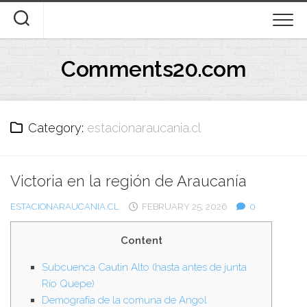
Skip
to
content
Comments20.com
Category:
estacionaraucania.cl
Victoria en la región de Araucanía
ESTACIONARAUCANIA.CL
FEBRUARY 25, 2026
0
Content
Subcuenca Cautin Alto (hasta antes de junta
Río Quepe)
Demografía de la comuna de Angol