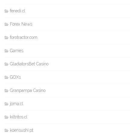
fenedi.cl
Forex News
forotractor.com
Games
GladiatorsBet Casino
GOX1
Granpampa Casino
joma.cl
kiltritos.cl
koensushi.pt