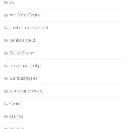
25
Ace Spinz Casino
autohenriquesevale.pt
beinbalance.pt
Betitor Casino
biosecindustrial.pt
burritoazteca.es
campingrucahue.cl
Casino
casino4