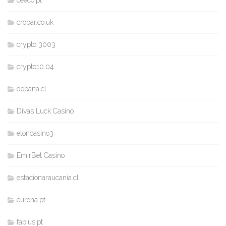
ceeco.pt
crobar.co.uk
crypto 3003
crypto10.04
depana.cl
Divas Luck Casino
eloncasino3
EmirBet Casino
estacionaraucania.cl
eurona.pt
fabius.pt