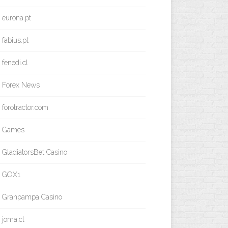
eurona.pt
fabius.pt
fenedi.cl
Forex News
forotractor.com
Games
GladiatorsBet Casino
GOX1
Granpampa Casino
joma.cl