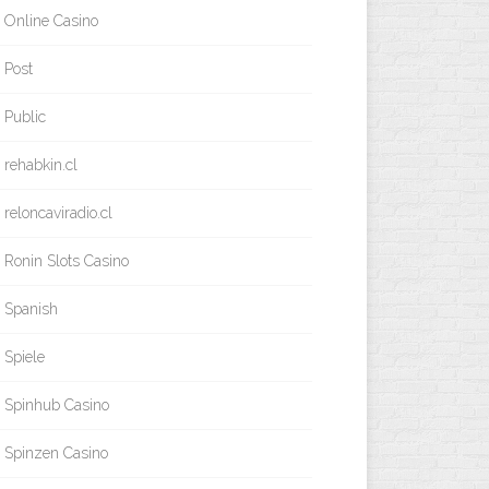
Online Casino
Post
Public
rehabkin.cl
reloncaviradio.cl
Ronin Slots Casino
Spanish
Spiele
Spinhub Casino
Spinzen Casino