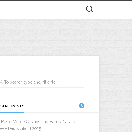
ECENT POSTS
Beste Mobile Casinos und Handy Casino
iele Deutschland 2025