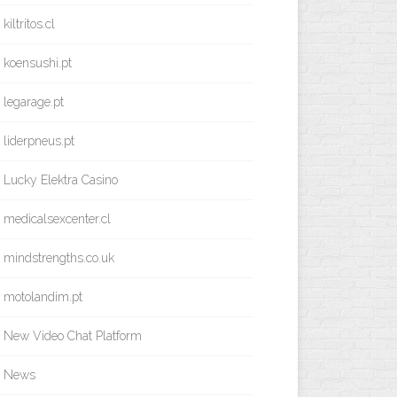
kiltritos.cl
koensushi.pt
legarage.pt
liderpneus.pt
Lucky Elektra Casino
medicalsexcenter.cl
mindstrengths.co.uk
motolandim.pt
New Video Chat Platform
News