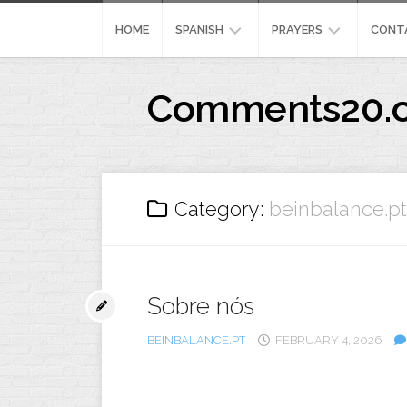
Skip
to
HOME
SPANISH
PRAYERS
CONT
content
REFLEXION
MEANING
Comments20.
CRISTIANA
444
IMAGENES
PRAYERFORSURGERY
CRISTIANA
PENSAMIENTOSPOSIT
Category:
beinbalance.pt
Sobre nós
BEINBALANCE.PT
FEBRUARY 4, 2026