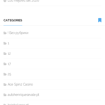
Los mejores del 2026
CATEGORIES
! Без рубрики
1
12
17
25
Ace Spinz Casino
autohenriquesevale.pt
beinbalance.pt