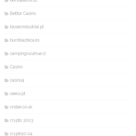
Betitor Casino
biosecindustrial.pt
burritoazteca.es
campingrucahue.cl
Casino
casino4
ceeco.pt
crobar.co.uk
crypto 3003
crypto10.04