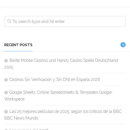
RECENT POSTS
Beste Mobile Casinos und Handy Casino Spiele Deutschland
2025
Casinos Sin Verificación y Sin DNI en España 2026
Google Sheets: Online Spreadsheets & Templates Google
Workspace
Las 25 mejores películas de 2025, según los críticos de la BBC
BBC News Mundo