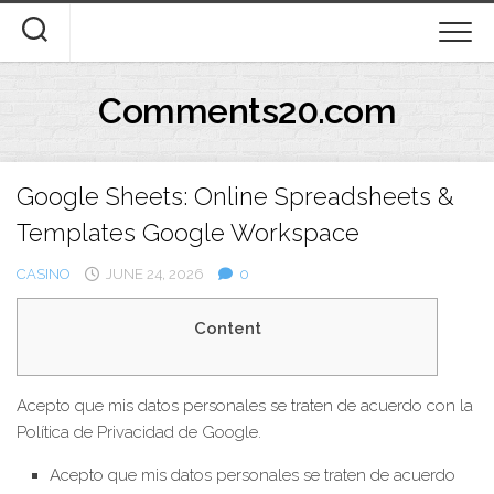
Skip
to
content
Comments20.com
Google Sheets: Online Spreadsheets &
Templates Google Workspace
CASINO
JUNE 24, 2026
0
Content
Acepto que mis datos personales se traten de acuerdo con la
Política de Privacidad de Google.
Acepto que mis datos personales se traten de acuerdo