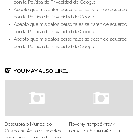
con la Política de Privacidad de Google.
Acepto que mis datos personales se traten de acuerdo
con la Política de Privacidad de Google.
Acepto que mis datos personales se traten de acuerdo
con la Política de Privacidad de Google.
Acepto que mis datos personales se traten de acuerdo
con la Política de Privacidad de Google.
YOU MAY ALSO LIKE...
Descubra o Mundo do
Почему потребители
Casino na Água e Esportes
ценят стабильный опыт
com a Experiência de Jogo