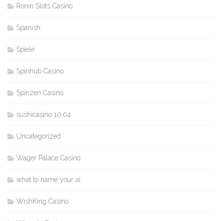
Ronin Slots Casino
Spanish
Spiele
Spinhub Casino
Spinzen Casino
sushicasino 10.04
Uncategorized
Wager Palace Casino
what to name your ai
WishKing Casino