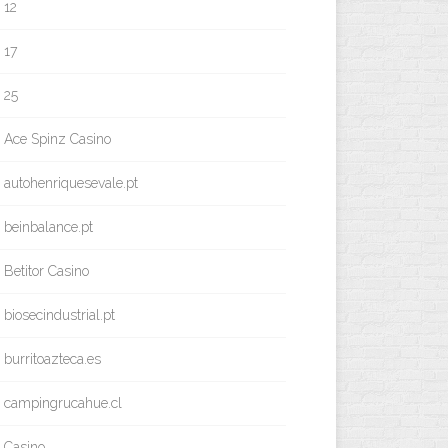
12
17
25
Ace Spinz Casino
autohenriquesevale.pt
beinbalance.pt
Betitor Casino
biosecindustrial.pt
burritoazteca.es
campingrucahue.cl
Casino