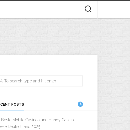
ECENT POSTS
Beste Mobile Casinos und Handy Casino
iele Deutschland 2025