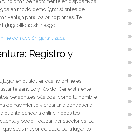
ue funcionan perfectamente en dispositivos
uegos en modo demo (gratis) antes de
an ventaja para los principiantes. Te
 la jugabilidad sin riesgo.
online con acción garantizada
tura: Registro y
 jugar en cualquier casino online es
bastante sencillo y rápido. Generalmente,
atos personales básicos, como tu nombre,
cha de nacimiento y crear una contraseña
a cuenta bancaria online; necesitas
 cuenta y poder realizar transacciones. La
n que seas mayor de edad para jugar, lo