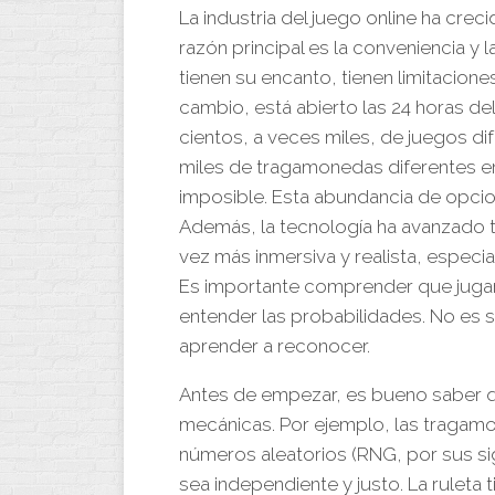
La industria del juego online ha cre
razón principal es la conveniencia y 
tienen su encanto, tienen limitacione
cambio, está abierto las 24 horas del
cientos, a veces miles, de juegos dif
miles de tragamonedas diferentes e
imposible. Esta abundancia de opcio
Además, la tecnología ha avanzado t
vez más inmersiva y realista, especi
Es importante comprender que jugar e
entender las probabilidades. No es 
aprender a reconocer.
Antes de empezar, es bueno saber q
mecánicas. Por ejemplo, las tragam
números aleatorios (RNG, por sus si
sea independiente y justo. La ruleta 