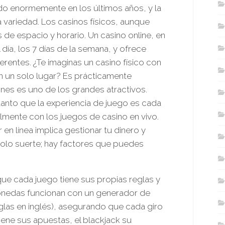
cido enormemente en los últimos años, y la
la variedad. Los casinos físicos, aunque
s de espacio y horario. Un casino online, en
 día, los 7 días de la semana, y ofrece
erentes. ¿Te imaginas un casino físico con
n un solo lugar? Es prácticamente
nes es uno de los grandes atractivos.
anto que la experiencia de juego es cada
almente con los juegos de casino en vivo.
n línea implica gestionar tu dinero y
solo suerte; hay factores que puedes
ue cada juego tiene sus propias reglas y
onedas funcionan con un generador de
glas en inglés), asegurando que cada giro
tiene sus apuestas, el blackjack su