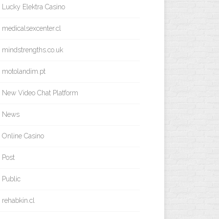
Lucky Elektra Casino
medicalsexcenter.cl
mindstrengths.co.uk
motolandim.pt
New Video Chat Platform
News
Online Casino
Post
Public
rehabkin.cl