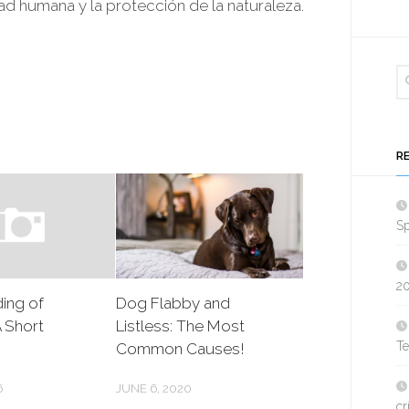
idad humana y la protección de la naturaleza.
R
Sp
2
ing of
Dog Flabby and
 Short
Listless: The Most
T
Common Causes!
6
JUNE 6, 2020
cr