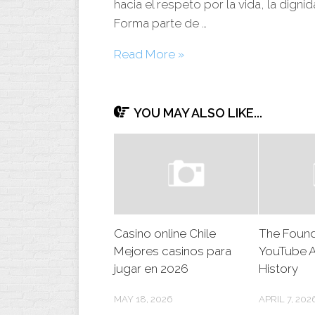
hacia el respeto por la vida, la dign
Forma parte de …
Cultura
Read More »
de
Paz:
9
YOU MAY ALSO LIKE...
Principios
para
preservar
la
vida
planetaria
Casino online Chile
The Found
Mejores casinos para
YouTube A
jugar en 2026
History
MAY 18, 2026
APRIL 7, 202