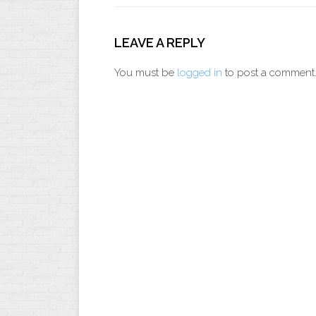
LEAVE A REPLY
You must be
logged in
to post a comment