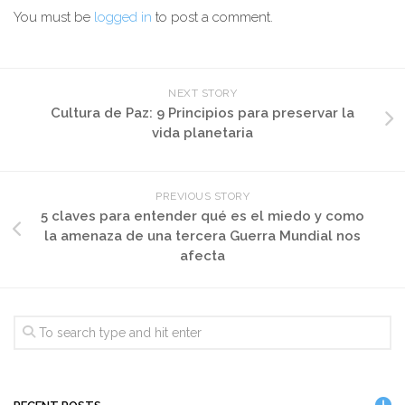
You must be
logged in
to post a comment.
NEXT STORY
Cultura de Paz: 9 Principios para preservar la
vida planetaria
PREVIOUS STORY
5 claves para entender qué es el miedo y como
la amenaza de una tercera Guerra Mundial nos
afecta