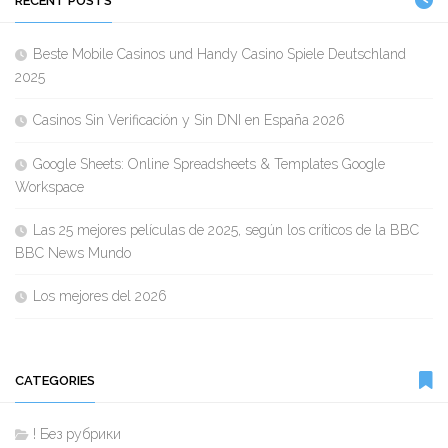
RECENT POSTS
Beste Mobile Casinos und Handy Casino Spiele Deutschland
2025
Casinos Sin Verificación y Sin DNI en España 2026
Google Sheets: Online Spreadsheets & Templates Google
Workspace
Las 25 mejores películas de 2025, según los críticos de la BBC
BBC News Mundo
Los mejores del 2026
CATEGORIES
! Без рубрики