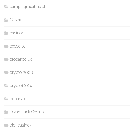
campingrucahue.cl
Casino
casino4
ceeco.pt
crobar.co.uk
crypto 3003
crypto10.04
depana.cl
Divas Luck Casino
eloncasino3