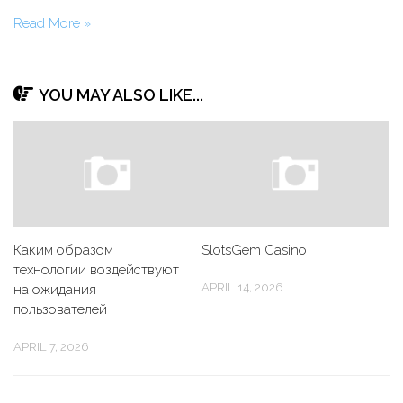
La
Read More »
Enfermería,
las
Mujeres
YOU MAY ALSO LIKE...
y
la
Importancia
del
Cuidado
Humano
de
Каким образом
SlotsGem Casino
la
технологии воздействуют
Salud
APRIL 14, 2026
на ожидания
пользователей
APRIL 7, 2026