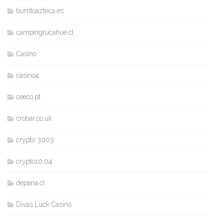
burritoazteca.es
campingrucahue.cl
Casino
casino4
ceeco.pt
crobar.co.uk
crypto 3003
crypto10.04
depana.cl
Divas Luck Casino