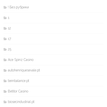
! Без рубрики
1
12
17
25
Ace Spinz Casino
autohenriquesevale.pt
beinbalance.pt
Betitor Casino
biosecindustrial.pt