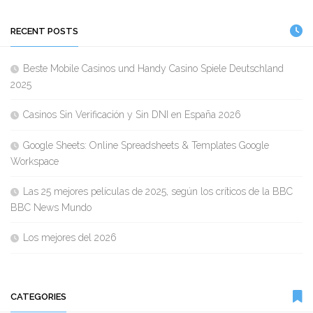
RECENT POSTS
Beste Mobile Casinos und Handy Casino Spiele Deutschland
2025
Casinos Sin Verificación y Sin DNI en España 2026
Google Sheets: Online Spreadsheets & Templates Google
Workspace
Las 25 mejores películas de 2025, según los críticos de la BBC
BBC News Mundo
Los mejores del 2026
CATEGORIES