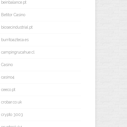
beinbalance.pt
Betitor Casino
biosecindustrial.pt
burritoazteca.es
campingrucahue.cl
Casino
casino4
ceeco.pt
crobar.co.uk
crypto 3003