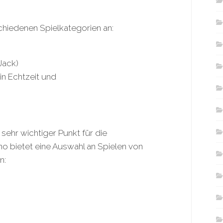
chiedenen Spielkategorien an:
Jack)
in Echtzeit und
 sehr wichtiger Punkt für die
ino bietet eine Auswahl an Spielen von
n: