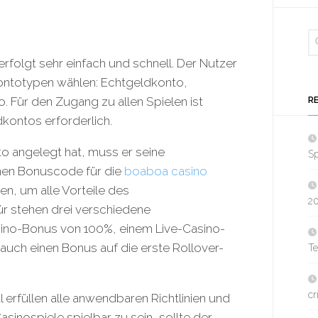
rfolgt sehr einfach und schnell. Der Nutzer
ontotypen wählen: Echtgeldkonto,
. Für den Zugang zu allen Spielen ist
R
dkontos erforderlich.
 angelegt hat, muss er seine
Sp
nen Bonuscode für die
boaboa casino
n, um alle Vorteile des
2
r stehen drei verschiedene
sino-Bonus von 100%, einem Live-Casino-
uch einen Bonus auf die erste Rollover-
T
cr
 erfüllen alle anwendbaren Richtlinien und
sinospiele spielbar zu sein, sollte der