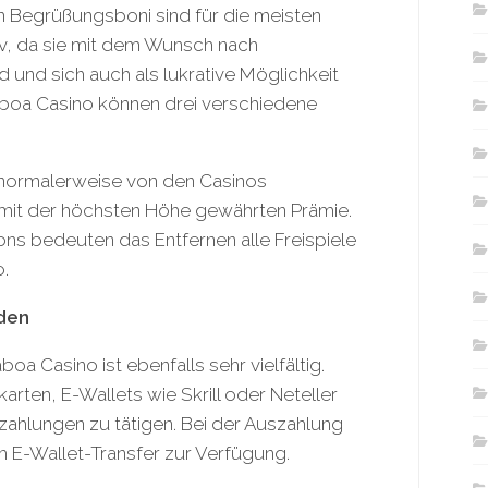
n Begrüßungsboni sind für die meisten
iv, da sie mit dem Wunsch nach
d und sich auch als lukrative Möglichkeit
aboa Casino können drei verschiedene
 normalerweise von den Casinos
mit der höchsten Höhe gewährten Prämie.
s bedeuten das Entfernen alle Freispiele
.
den
a Casino ist ebenfalls sehr vielfältig.
arten, E-Wallets wie Skrill oder Neteller
zahlungen zu tätigen. Bei der Auszahlung
E-Wallet-Transfer zur Verfügung.