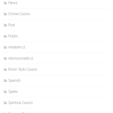
News
Online Casino
Post
Public
rehabkin.cl
reloncaviradio.cl
Ronin Slots Casino
Spanish
Spiele
Spinhub Casino