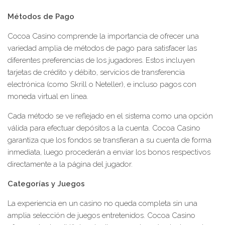
Métodos de Pago
Cocoa Casino comprende la importancia de ofrecer una
variedad amplia de métodos de pago para satisfacer las
diferentes preferencias de los jugadores. Estos incluyen
tarjetas de crédito y débito, servicios de transferencia
electrónica (como Skrill o Neteller), e incluso pagos con
moneda virtual en línea.
Cada método se ve reflejado en el sistema como una opción
válida para efectuar depósitos a la cuenta. Cocoa Casino
garantiza que los fondos se transfieran a su cuenta de forma
inmediata, luego procederán a enviar los bonos respectivos
directamente a la página del jugador.
Categorías y Juegos
La experiencia en un casino no queda completa sin una
amplia selección de juegos entretenidos. Cocoa Casino