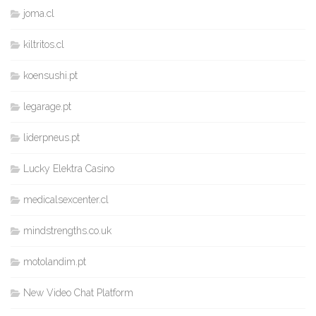
joma.cl
kiltritos.cl
koensushi.pt
legarage.pt
liderpneus.pt
Lucky Elektra Casino
medicalsexcenter.cl
mindstrengths.co.uk
motolandim.pt
New Video Chat Platform