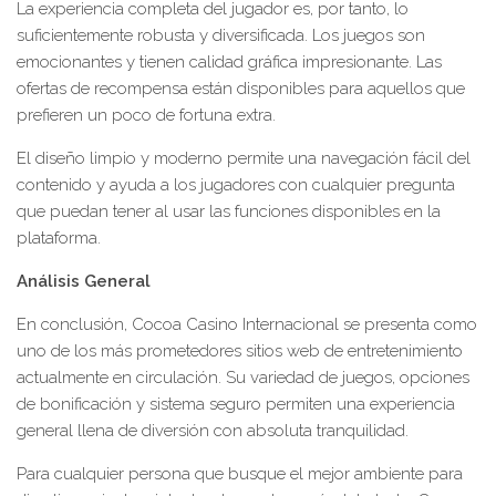
La experiencia completa del jugador es, por tanto, lo
suficientemente robusta y diversificada. Los juegos son
emocionantes y tienen calidad gráfica impresionante. Las
ofertas de recompensa están disponibles para aquellos que
prefieren un poco de fortuna extra.
El diseño limpio y moderno permite una navegación fácil del
contenido y ayuda a los jugadores con cualquier pregunta
que puedan tener al usar las funciones disponibles en la
plataforma.
Análisis General
En conclusión, Cocoa Casino Internacional se presenta como
uno de los más prometedores sitios web de entretenimiento
actualmente en circulación. Su variedad de juegos, opciones
de bonificación y sistema seguro permiten una experiencia
general llena de diversión con absoluta tranquilidad.
Para cualquier persona que busque el mejor ambiente para