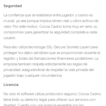
Seguridad
La confianza que se establece entre jugador y casino es
crucial, ya sea porque implica dinero real u otros activos de
valor. Por este motivo, Cocoa Casino toma muy en serio su
compromiso para garantizar la seguridad completa a cada
usuario.
Para ello utiliza tecnología SSL (Secure Sockets Layer) para
proteger los datos sensibles que se proporcionan durante el
registro y todas las transacciones financieras posteriores. La
empresa también respeta estrictamente las reglas de
privacidad, asegurándose de respetar la vida privada del
jugador bajo cualquier circunstancia.
Licencia
No solo el software utiliza protocolos seguros; Cocoa Casino
tiene todo su derecho legal para ofrecer sus servicios con
libertad. Cuenta con una licencia expedida por las