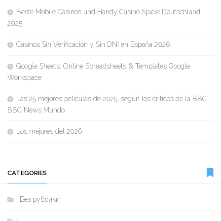
Beste Mobile Casinos und Handy Casino Spiele Deutschland
2025
Casinos Sin Verificación y Sin DNI en España 2026
Google Sheets: Online Spreadsheets & Templates Google
Workspace
Las 25 mejores películas de 2025, según los críticos de la BBC
BBC News Mundo
Los mejores del 2026
CATEGORIES
! Без рубрики
1