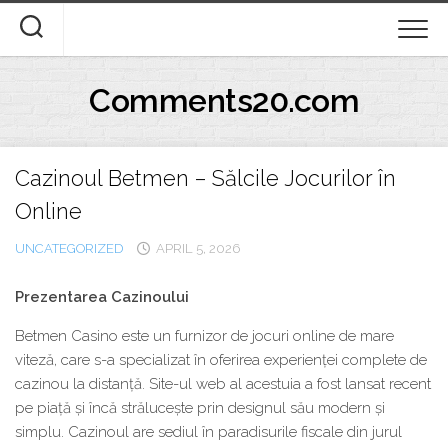
Skip
to
content
Comments20.com
Cazinoul Betmen – Sălcile Jocurilor în
Online
UNCATEGORIZED
APRIL 5, 2026
Prezentarea Cazinoului
Betmen Casino este un furnizor de jocuri online de mare
viteză, care s-a specializat în oferirea experienței complete de
cazinou la distanță. Site-ul web al acestuia a fost lansat recent
pe piață și încă strălucește prin designul său modern și
simplu. Cazinoul are sediul în paradisurile fiscale din jurul