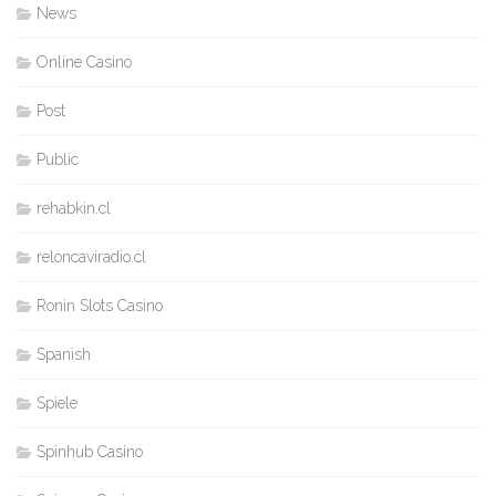
News
Online Casino
Post
Public
rehabkin.cl
reloncaviradio.cl
Ronin Slots Casino
Spanish
Spiele
Spinhub Casino