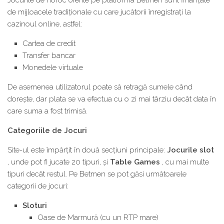
Jocurile de noroc oferite pe platforma Betmen sunt finanțate
de mijloacele tradiționale cu care jucătorii înregistrați la
cazinoul online, astfel:
Cartea de credit
Transfer bancar
Monedele virtuale
De asemenea utilizatorul poate să retragă sumele când
dorește, dar plata se va efectua cu o zi mai târziu decât data în
care suma a fost trimisă.
Categoriile de Jocuri
Site-ul este împărțit în două secțiuni principale:
Jocurile slot
, unde pot fi jucate 20 tipuri, și
Table Games
, cu mai multe
tipuri decât restul. Pe Betmen se pot găsi următoarele
categorii de jocuri:
Sloturi
Oase de Marmură (cu un RTP mare)