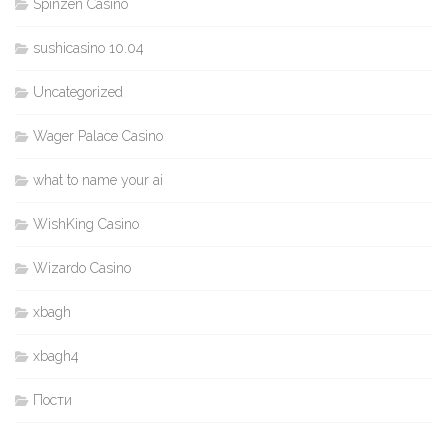
Spinzen Casino
sushicasino 10.04
Uncategorized
Wager Palace Casino
what to name your ai
WishKing Casino
Wizardo Casino
xbagh
xbagh4
Пости