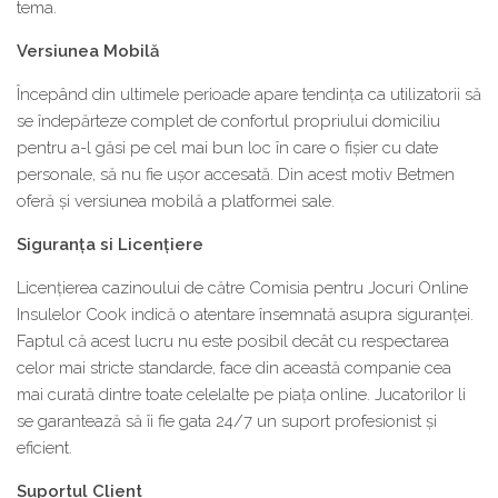
tema.
Versiunea Mobilă
Începând din ultimele perioade apare tendința ca utilizatorii să
se îndepărteze complet de confortul propriului domiciliu
pentru a-l găsi pe cel mai bun loc în care o fișier cu date
personale, să nu fie ușor accesată. Din acest motiv Betmen
oferă și versiunea mobilă a platformei sale.
Siguranța si Licențiere
Licențierea cazinoului de către Comisia pentru Jocuri Online
Insulelor Cook indică o atentare însemnată asupra siguranței.
Faptul că acest lucru nu este posibil decât cu respectarea
celor mai stricte standarde, face din această companie cea
mai curată dintre toate celelalte pe piața online. Jucatorilor li
se garantează să îi fie gata 24/7 un suport profesionist și
eficient.
Suportul Client