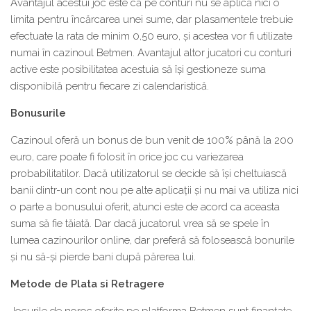
Avantajul acestui joc este că pe conturi nu se aplică nici o
limita pentru încărcarea unei sume, dar plasamentele trebuie
efectuate la rata de minim 0,50 euro, și acestea vor fi utilizate
numai în cazinoul Betmen. Avantajul altor jucatori cu conturi
active este posibilitatea acestuia să își gestioneze suma
disponibilă pentru fiecare zi calendaristică.
Bonusurile
Cazinoul oferă un bonus de bun venit de 100% până la 200
euro, care poate fi folosit în orice joc cu variezarea
probabilitatilor. Dacă utilizatorul se decide să își cheltuiască
banii dintr-un cont nou pe alte aplicații și nu mai va utiliza nici
o parte a bonusului oferit, atunci este de acord ca aceasta
suma să fie tăiată. Dar dacă jucatorul vrea să se spele în
lumea cazinourilor online, dar preferă să folosească bonurile
și nu să-și pierde bani după părerea lui.
Metode de Plata si Retragere