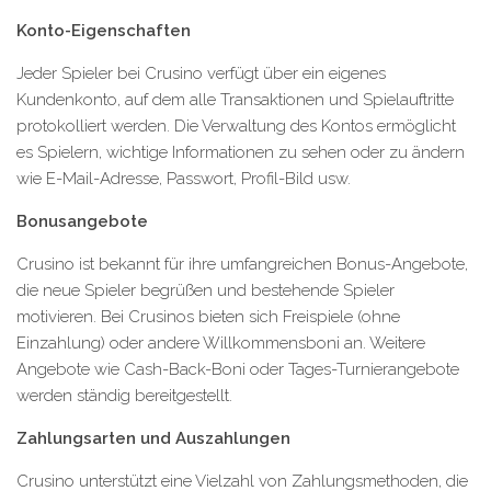
Konto-Eigenschaften
Jeder Spieler bei Crusino verfügt über ein eigenes
Kundenkonto, auf dem alle Transaktionen und Spielauftritte
protokolliert werden. Die Verwaltung des Kontos ermöglicht
es Spielern, wichtige Informationen zu sehen oder zu ändern
wie E-Mail-Adresse, Passwort, Profil-Bild usw.
Bonusangebote
Crusino ist bekannt für ihre umfangreichen Bonus-Angebote,
die neue Spieler begrüßen und bestehende Spieler
motivieren. Bei Crusinos bieten sich Freispiele (ohne
Einzahlung) oder andere Willkommensboni an. Weitere
Angebote wie Cash-Back-Boni oder Tages-Turnierangebote
werden ständig bereitgestellt.
Zahlungsarten und Auszahlungen
Crusino unterstützt eine Vielzahl von Zahlungsmethoden, die