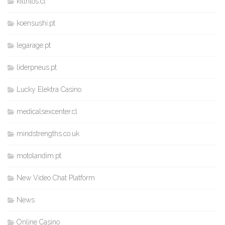
kiltritos.cl
koensushi.pt
legarage.pt
liderpneus.pt
Lucky Elektra Casino
medicalsexcenter.cl
mindstrengths.co.uk
motolandim.pt
New Video Chat Platform
News
Online Casino