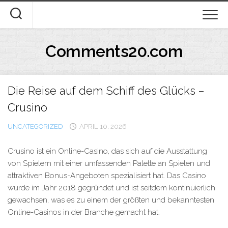
Skip
to
content
Comments20.com
Die Reise auf dem Schiff des Glücks –
Crusino
UNCATEGORIZED
APRIL 10, 2026
Crusino ist ein Online-Casino, das sich auf die Ausstattung
von Spielern mit einer umfassenden Palette an Spielen und
attraktiven Bonus-Angeboten spezialisiert hat. Das Casino
wurde im Jahr 2018 gegründet und ist seitdem kontinuierlich
gewachsen, was es zu einem der größten und bekanntesten
Online-Casinos in der Branche gemacht hat.