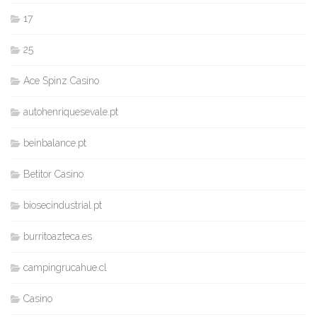
17
25
Ace Spinz Casino
autohenriquesevale.pt
beinbalance.pt
Betitor Casino
biosecindustrial.pt
burritoazteca.es
campingrucahue.cl
Casino