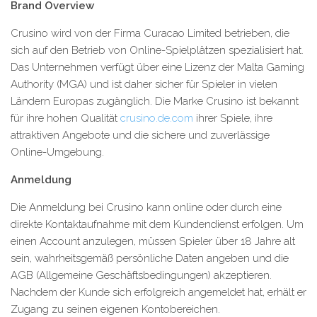
Brand Overview
Crusino wird von der Firma Curacao Limited betrieben, die
sich auf den Betrieb von Online-Spielplätzen spezialisiert hat.
Das Unternehmen verfügt über eine Lizenz der Malta Gaming
Authority (MGA) und ist daher sicher für Spieler in vielen
Ländern Europas zugänglich. Die Marke Crusino ist bekannt
für ihre hohen Qualität
crusino.de.com
ihrer Spiele, ihre
attraktiven Angebote und die sichere und zuverlässige
Online-Umgebung.
Anmeldung
Die Anmeldung bei Crusino kann online oder durch eine
direkte Kontaktaufnahme mit dem Kundendienst erfolgen. Um
einen Account anzulegen, müssen Spieler über 18 Jahre alt
sein, wahrheitsgemäß persönliche Daten angeben und die
AGB (Allgemeine Geschäftsbedingungen) akzeptieren.
Nachdem der Kunde sich erfolgreich angemeldet hat, erhält er
Zugang zu seinen eigenen Kontobereichen.