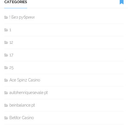
CATEGORIES
! Без рубрики
1
12
17
25
Ace Spinz Casino
autohenriquesevale.pt
beinbalance.pt
Betitor Casino