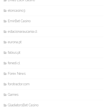
eloncasino3
EmirBet Casino
estacionaraucania.cl
eurona.pt
fabius.pt
fenedi.cl
Forex News
forotractor.com
Games
GladiatorsBet Casino