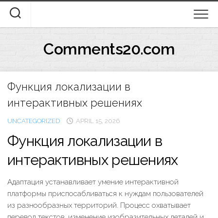
Skip
to
content
Comments20.com
Функция локализации в
интерактивных решениях
UNCATEGORIZED
APRIL 15, 2026
Функция локализации в
интерактивных решениях
Адаптация устанавливает умение интерактивной
платформы приспосабливаться к нуждам пользователей
из разнообразных территорий. Процесс охватывает
перевод текстов, изменение изобразительных деталей и