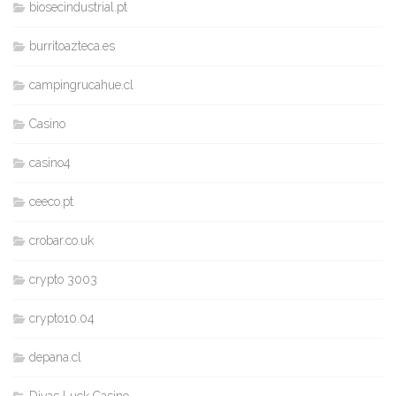
biosecindustrial.pt
burritoazteca.es
campingrucahue.cl
Casino
casino4
ceeco.pt
crobar.co.uk
crypto 3003
crypto10.04
depana.cl
Divas Luck Casino