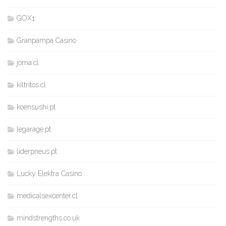
GOX1
Granpampa Casino
joma.cl
kiltritos.cl
koensushi.pt
legarage.pt
liderpneus.pt
Lucky Elektra Casino
medicalsexcenter.cl
mindstrengths.co.uk