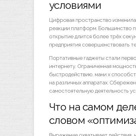
условиями
Цифровая пространство изменила
реакции платформ. Большинство п
открытие длится более трёх секу
предприятия совершенствовать те
Портативные гаджеты стали перво
интернету. Ограниченная мощност
быстродействию. мани х способс
на различных аппаратах. Сбереже
самостоятельную деятельность ус
Что на самом дел
словом «оптимиз
Выражение охватывает действия, 