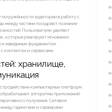
у погружённости аудитории в работу с
ды между частями поощряют познание
можностей. Пользователи уделяют
ах, которые реагируют мгновенно.
ся невидимым фундаментом,
с контентом и сервисами.
тей: хранилище,
муникация
ыстродействие компьютерных платформ.
 обрабатывает алгоритмы приложений.
перативного получения. Сетевое
между гаджетами и серверами.