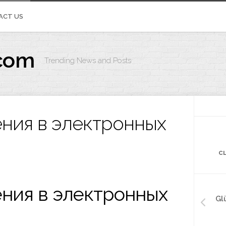
ACT US
com
Trending News and Posts
IVOS.ORG
ния в электронных
с
ния в электронных
Gl