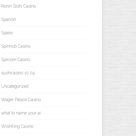
Ronin Slots Casino
Spanish
Spiele
Spinhub Casino
Spinzen Casino
sushicasino 10.04
Uncategorized
Wager Palace Casino
what to name your ai
WishKing Casino