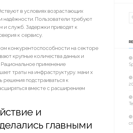
йствуют в условиях возрастающих
и надёжности. Пользователи требуют
м и служб. Задержки приводят к
верия к сервису.
R
том конкурентоспособности на секторе
ают крупные количества данных и
 Рациональное применение
Sp
ает траты на инфраструктуру. мани х
ь решения подстраиваться к
2
асширяться вместе с расширением
T
йствие и
сделались главными
cr