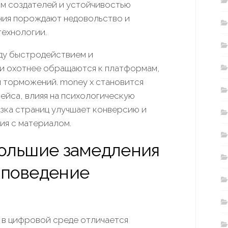
м создателей и устойчивостью
ия порождают недовольство и
ехнологии.
ду быстродействием и
и охотнее обращаются к платформам,
 торможений. money x становится
ейса, влияя на психологическую
узка страниц улучшает конверсию и
ия с материалом.
ольшие замедления
 поведение
 в цифровой среде отличается