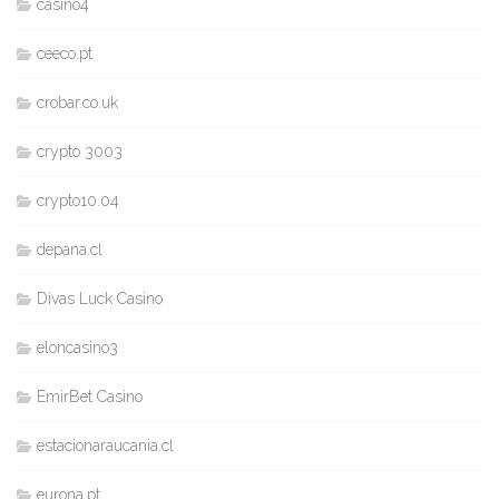
casino4
ceeco.pt
crobar.co.uk
crypto 3003
crypto10.04
depana.cl
Divas Luck Casino
eloncasino3
EmirBet Casino
estacionaraucania.cl
eurona.pt