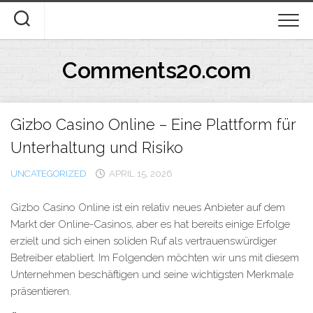
Skip
to
content
Comments20.com
Gizbo Casino Online – Eine Plattform für
Unterhaltung und Risiko
UNCATEGORIZED
APRIL 15, 2026
Gizbo Casino Online ist ein relativ neues Anbieter auf dem
Markt der Online-Casinos, aber es hat bereits einige Erfolge
erzielt und sich einen soliden Ruf als vertrauenswürdiger
Betreiber etabliert. Im Folgenden möchten wir uns mit diesem
Unternehmen beschäftigen und seine wichtigsten Merkmale
präsentieren.