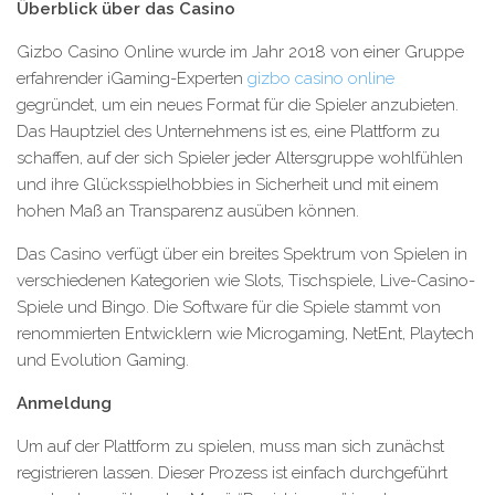
Überblick über das Casino
Gizbo Casino Online wurde im Jahr 2018 von einer Gruppe
erfahrender iGaming-Experten
gizbo casino online
gegründet, um ein neues Format für die Spieler anzubieten.
Das Hauptziel des Unternehmens ist es, eine Plattform zu
schaffen, auf der sich Spieler jeder Altersgruppe wohlfühlen
und ihre Glücksspielhobbies in Sicherheit und mit einem
hohen Maß an Transparenz ausüben können.
Das Casino verfügt über ein breites Spektrum von Spielen in
verschiedenen Kategorien wie Slots, Tischspiele, Live-Casino-
Spiele und Bingo. Die Software für die Spiele stammt von
renommierten Entwicklern wie Microgaming, NetEnt, Playtech
und Evolution Gaming.
Anmeldung
Um auf der Plattform zu spielen, muss man sich zunächst
registrieren lassen. Dieser Prozess ist einfach durchgeführt