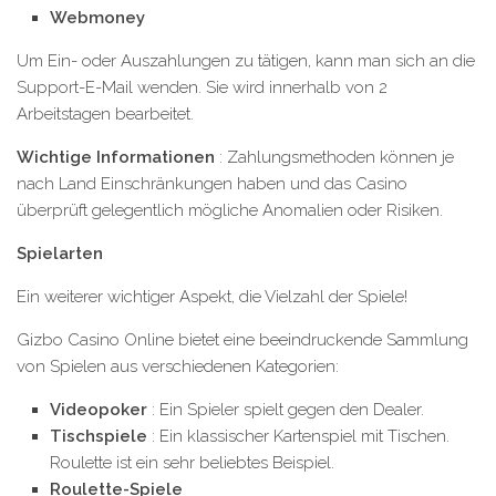
Webmoney
Um Ein- oder Auszahlungen zu tätigen, kann man sich an die
Support-E-Mail wenden. Sie wird innerhalb von 2
Arbeitstagen bearbeitet.
Wichtige Informationen
: Zahlungsmethoden können je
nach Land Einschränkungen haben und das Casino
überprüft gelegentlich mögliche Anomalien oder Risiken.
Spielarten
Ein weiterer wichtiger Aspekt, die Vielzahl der Spiele!
Gizbo Casino Online bietet eine beeindruckende Sammlung
von Spielen aus verschiedenen Kategorien:
Videopoker
: Ein Spieler spielt gegen den Dealer.
Tischspiele
: Ein klassischer Kartenspiel mit Tischen.
Roulette ist ein sehr beliebtes Beispiel.
Roulette-Spiele