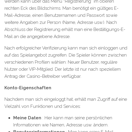
werden kann über das Menü “Registrierung” im oberen
rechten Eck des Bildschirms. Man benötigt ein gültiges E-
Mail-Adresse, einen Benutzernamen und Passwort sowie
weitere Angaben zur Person (Name, Adresse usw.). Nach
Abschluss der Registrierung erhält man eine Bestätigungs-E-
Mail an die angegebene Adresse.
Nach erfolgreicher Verifizierung kann man sich einloggen und
auf das Spielangebot zugreifen. Die Spieler können zwischen
verschiedenen Profilen wählen: Neuer Benutzer, reguläre
Nutzer oder VIP-Mitglied. Der letzte ist nur nach speziellem
Antrag der Casino-Betreiber verfügbar.
Konto-Eigenschaften
Nachdem man sich eingeloggt hat, erhält man Zugriff auf eine
Vielzahl von Funktionen und Services:
Meine Daten
: Hier kann man seine persönlichen
Informationen wie Namen, Adresse usw. ändern.