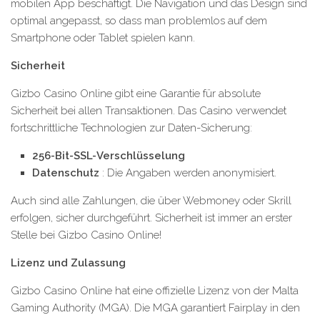
mobilen App beschäftigt. Die Navigation und das Design sind
optimal angepasst, so dass man problemlos auf dem
Smartphone oder Tablet spielen kann.
Sicherheit
Gizbo Casino Online gibt eine Garantie für absolute
Sicherheit bei allen Transaktionen. Das Casino verwendet
fortschrittliche Technologien zur Daten-Sicherung:
256-Bit-SSL-Verschlüsselung
Datenschutz
: Die Angaben werden anonymisiert.
Auch sind alle Zahlungen, die über Webmoney oder Skrill
erfolgen, sicher durchgeführt. Sicherheit ist immer an erster
Stelle bei Gizbo Casino Online!
Lizenz und Zulassung
Gizbo Casino Online hat eine offizielle Lizenz von der Malta
Gaming Authority (MGA). Die MGA garantiert Fairplay in den