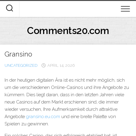
Skip
to
content
Comments20.com
Gransino
UNCATEGORIZED
APRIL 14, 2026
In der heutigen digitalen Ära ist es nicht mehr möglich, sich
um die verschiedenen Online-Casinos und ihre Angebote zu
kümmern. Dies liegt daran, dass in den letzten Jahren viele
neue Casinos auf dem Markt erschienen sind, die immer
wieder versuchen, Ihre Aufmerksamkeit durch attraktive
Angebote
gransino.eu.com
und eine breite Palette von
Spielen zu gewinnen.
Ein solches Casino, das sich erfolgreich etabliert hat, ist