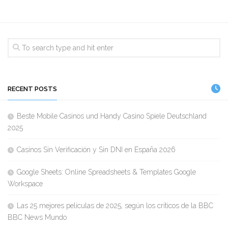
RECENT POSTS
Beste Mobile Casinos und Handy Casino Spiele Deutschland
2025
Casinos Sin Verificación y Sin DNI en España 2026
Google Sheets: Online Spreadsheets & Templates Google
Workspace
Las 25 mejores películas de 2025, según los críticos de la BBC
BBC News Mundo