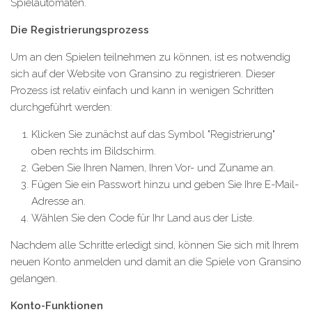
Spielautomaten.
Die Registrierungsprozess
Um an den Spielen teilnehmen zu können, ist es notwendig
sich auf der Website von Gransino zu registrieren. Dieser
Prozess ist relativ einfach und kann in wenigen Schritten
durchgeführt werden:
Klicken Sie zunächst auf das Symbol "Registrierung"
oben rechts im Bildschirm.
Geben Sie Ihren Namen, Ihren Vor- und Zuname an.
Fügen Sie ein Passwort hinzu und geben Sie Ihre E-Mail-
Adresse an.
Wählen Sie den Code für Ihr Land aus der Liste.
Nachdem alle Schritte erledigt sind, können Sie sich mit Ihrem
neuen Konto anmelden und damit an die Spiele von Gransino
gelangen.
Konto-Funktionen