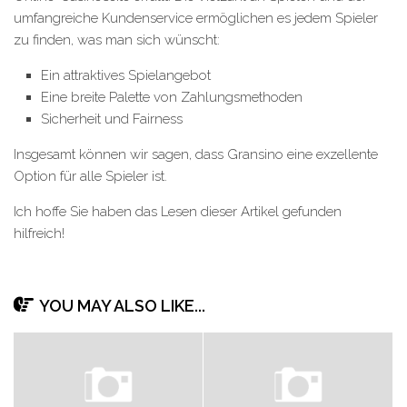
umfangreiche Kundenservice ermöglichen es jedem Spieler
zu finden, was man sich wünscht:
Ein attraktives Spielangebot
Eine breite Palette von Zahlungsmethoden
Sicherheit und Fairness
Insgesamt können wir sagen, dass Gransino eine exzellente
Option für alle Spieler ist.
Ich hoffe Sie haben das Lesen dieser Artikel gefunden
hilfreich!
YOU MAY ALSO LIKE...