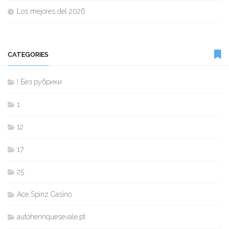
Los mejores del 2026
CATEGORIES
! Без рубрики
1
12
17
25
Ace Spinz Casino
autohenriquesevale.pt