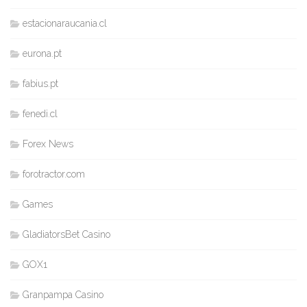
estacionaraucania.cl
eurona.pt
fabius.pt
fenedi.cl
Forex News
forotractor.com
Games
GladiatorsBet Casino
GOX1
Granpampa Casino