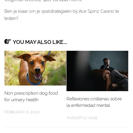
Ben je klaar om je spelstrategieën bij Ace Spinz Casino te
testen?
YOU MAY ALSO LIKE...
Non prescription dog food
Reflexiones cristianas sobre
for urinary health
la enfermedad mental
FEBRUARY 6, 2020
AUGUST 17, 2019