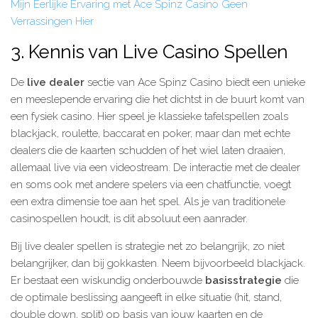
Mijn Eerlijke Ervaring met Ace Spinz Casino Geen
Verrassingen Hier
3. Kennis van Live Casino Spellen
De
live dealer
sectie van Ace Spinz Casino biedt een unieke
en meeslepende ervaring die het dichtst in de buurt komt van
een fysiek casino. Hier speel je klassieke tafelspellen zoals
blackjack, roulette, baccarat en poker, maar dan met echte
dealers die de kaarten schudden of het wiel laten draaien,
allemaal live via een videostream. De interactie met de dealer
en soms ook met andere spelers via een chatfunctie, voegt
een extra dimensie toe aan het spel. Als je van traditionele
casinospellen houdt, is dit absoluut een aanrader.
Bij live dealer spellen is strategie net zo belangrijk, zo niet
belangrijker, dan bij gokkasten. Neem bijvoorbeeld blackjack.
Er bestaat een wiskundig onderbouwde
basisstrategie
die
de optimale beslissing aangeeft in elke situatie (hit, stand,
double down, split) op basis van jouw kaarten en de