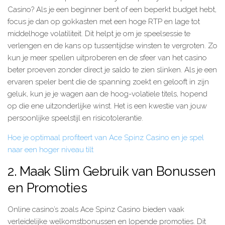
Casino? Als je een beginner bent of een beperkt budget hebt,
focus je dan op gokkasten met een hoge RTP en lage tot
middelhoge volatiliteit. Dit helpt je om je speelsessie te
verlengen en de kans op tussentijdse winsten te vergroten. Zo
kun je meer spellen uitproberen en de sfeer van het casino
beter proeven zonder direct je saldo te zien slinken. Als je een
ervaren speler bent die de spanning zoekt en gelooft in zijn
geluk, kun je je wagen aan de hoog-volatiele titels, hopend
op die ene uitzonderlijke winst. Het is een kwestie van jouw
persoonlijke speelstijl en risicotolerantie.
Hoe je optimaal profiteert van Ace Spinz Casino en je spel
naar een hoger niveau tilt
2. Maak Slim Gebruik van Bonussen
en Promoties
Online casino’s zoals Ace Spinz Casino bieden vaak
verleidelijke welkomstbonussen en lopende promoties. Dit