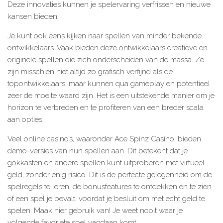
Deze innovaties kunnen je spelervaring verfrissen en nieuwe
kansen bieden.
Je kunt ook eens kijken naar spellen van minder bekende
ontwikkelaars. Vaak bieden deze ontwikkelaars creatieve en
originele spellen die zich onderscheiden van de massa. Ze
zijn misschien niet altijd zo grafisch verfijnd als de
topontwikkelaars, maar kunnen qua gameplay en potentieel
zeer de moeite waard zijn. Het is een uitstekende manier om je
horizon te verbreden en te profiteren van een breder scala
aan opties.
Veel online casino’s, waaronder Ace Spinz Casino, bieden
demo-versies van hun spellen aan. Dit betekent dat je
gokkasten en andere spellen kunt uitproberen met virtueel
geld, zonder enig risico. Dit is de perfecte gelegenheid om de
spelregels te leren, de bonusfeatures te ontdekken en te zien
of een spel je bevalt, voordat je besluit om met echt geld te
spelen. Maak hier gebruik van! Je weet nooit waar je
volgende favoriete spel vandaan komt.