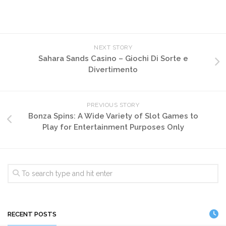
NEXT STORY
Sahara Sands Casino – Giochi Di Sorte e
Divertimento
PREVIOUS STORY
Bonza Spins: A Wide Variety of Slot Games to
Play for Entertainment Purposes Only
RECENT POSTS