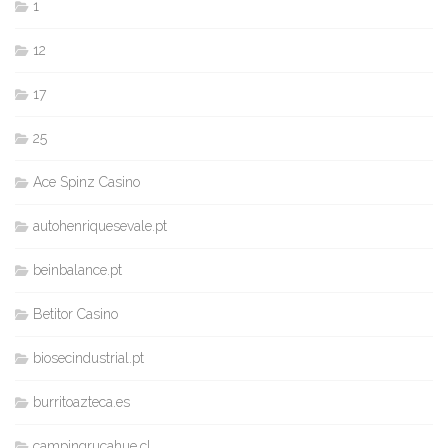
1
12
17
25
Ace Spinz Casino
autohenriquesevale.pt
beinbalance.pt
Betitor Casino
biosecindustrial.pt
burritoazteca.es
campingrucahue.cl