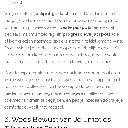
getal.
Vergeet ook de
jackpot gokkasten
niet. Deze bieden de
mogelijkheid om enorme, levensveranderende bedragen te
winnen. Er zijn twee soorten:
vaste jackpots
(een vooraf
bepaald maximumbedrag) en
progressieve jackpots
(die
blijven groeien naarmate spelers inzetten, totdat iemand wint).
Progressieve jackpots kunnen oplopen tot miljoenen euro’s.
Let wel op: om kans te maken op de jackpot, moet je vaak
met de maximale inzet spelen en alle winlijnen activeren.
Door te experimenteren met verschillende soorten gokkasten
leer je welke je het leukst vindt, welke het beste bij je budget
passen, en welke de meest bevredigende winstpotentie
bieden. Speel in de beginfase met lagere inzetten om de
spelmechanismen te begrijpen, en pas je inzet aan zodra je je
comfortabel voelt met het spel.
6. Wees Bewust van Je Emoties