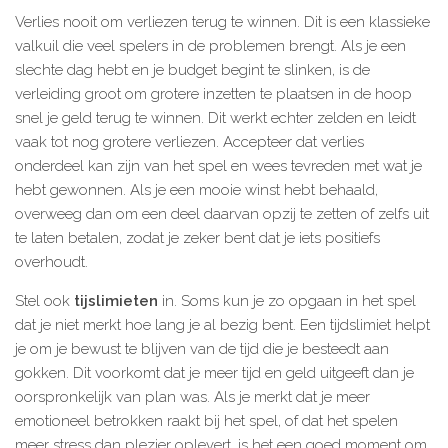
Verlies nooit om verliezen terug te winnen. Dit is een klassieke
valkuil die veel spelers in de problemen brengt. Als je een
slechte dag hebt en je budget begint te slinken, is de
verleiding groot om grotere inzetten te plaatsen in de hoop
snel je geld terug te winnen. Dit werkt echter zelden en leidt
vaak tot nog grotere verliezen. Accepteer dat verlies
onderdeel kan zijn van het spel en wees tevreden met wat je
hebt gewonnen. Als je een mooie winst hebt behaald,
overweeg dan om een deel daarvan opzij te zetten of zelfs uit
te laten betalen, zodat je zeker bent dat je iets positiefs
overhoudt.
Stel ook
tijslimieten
in. Soms kun je zo opgaan in het spel
dat je niet merkt hoe lang je al bezig bent. Een tijdslimiet helpt
je om je bewust te blijven van de tijd die je besteedt aan
gokken. Dit voorkomt dat je meer tijd en geld uitgeeft dan je
oorspronkelijk van plan was. Als je merkt dat je meer
emotioneel betrokken raakt bij het spel, of dat het spelen
meer stress dan plezier oplevert, is het een goed moment om