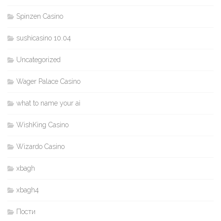
Spinzen Casino
sushicasino 10.04
Uncategorized
Wager Palace Casino
what to name your ai
WishKing Casino
Wizardo Casino
xbagh
xbagh4
Пости