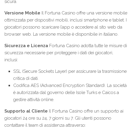
sicura.
Versione Mobile
Il Fortuna Casino offre una versione mobile
ottimizzata per dispositivi mobili, inclusi smartphone e tablet. I
giocatori possono scaricare l’app o accedere al sito web da
browser web. La versione mobile è disponibile in italiano.
Sicurezza e Licenza
Fortuna Casino adotta tutte le misure di
sicurezza necessarie per proteggere i dati dei giocatori,
inclusi:
SSL (Secure Sockets Layer) per assicurare la trasmissione
critica di dati.
Codifica AES (Advanced Encryption Standard). La società
è autorizzata dal governo delle Isole Turks e Caicos a
gestire attività online.
Supporto al Cliente
Il Fortuna Casino offre un supporto ai
giocatori 24 ore su 24, 7 giorni su 7. Gli utenti possono
contattare il team di assistenza attraverso: