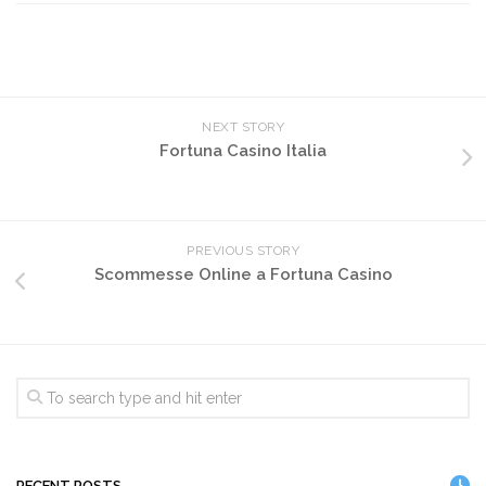
NEXT STORY
Fortuna Casino Italia
PREVIOUS STORY
Scommesse Online a Fortuna Casino
RECENT POSTS