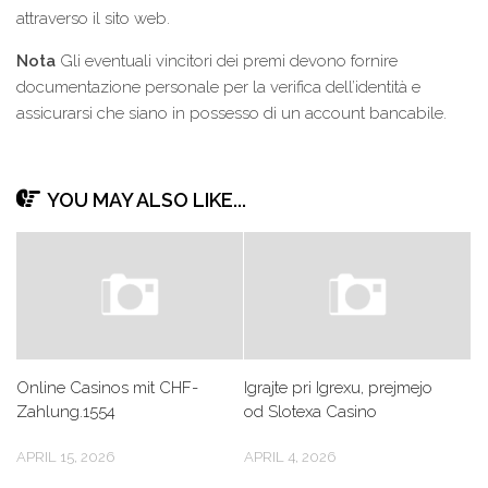
attraverso il sito web.
Nota
Gli eventuali vincitori dei premi devono fornire
documentazione personale per la verifica dell’identità e
assicurarsi che siano in possesso di un account bancabile.
YOU MAY ALSO LIKE...
Online Casinos mit CHF-
Igrajte pri Igrexu, prejmejo
Zahlung.1554
od Slotexa Casino
APRIL 15, 2026
APRIL 4, 2026