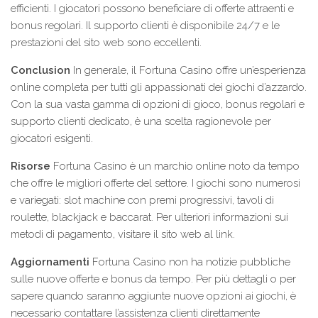
efficienti. I giocatori possono beneficiare di offerte attraenti e
bonus regolari. Il supporto clienti è disponibile 24/7 e le
prestazioni del sito web sono eccellenti.
Conclusion
In generale, il Fortuna Casino offre un’esperienza
online completa per tutti gli appassionati dei giochi d’azzardo.
Con la sua vasta gamma di opzioni di gioco, bonus regolari e
supporto clienti dedicato, è una scelta ragionevole per
giocatori esigenti.
Risorse
Fortuna Casino è un marchio online noto da tempo
che offre le migliori offerte del settore. I giochi sono numerosi
e variegati: slot machine con premi progressivi, tavoli di
roulette, blackjack e baccarat. Per ulteriori informazioni sui
metodi di pagamento, visitare il sito web al link.
Aggiornamenti
Fortuna Casino non ha notizie pubbliche
sulle nuove offerte e bonus da tempo. Per più dettagli o per
sapere quando saranno aggiunte nuove opzioni ai giochi, è
necessario contattare l’assistenza clienti direttamente