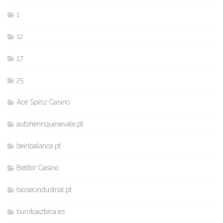
1
12
17
25
Ace Spinz Casino
autohenriquesevale.pt
beinbalance.pt
Betitor Casino
biosecindustrial.pt
burritoazteca.es