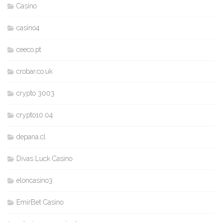
Casino
casino4
ceeco.pt
crobar.co.uk
crypto 3003
crypto10.04
depana.cl
Divas Luck Casino
eloncasino3
EmirBet Casino