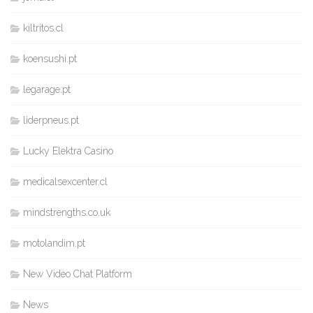
kiltritos.cl
koensushi.pt
legarage.pt
liderpneus.pt
Lucky Elektra Casino
medicalsexcenter.cl
mindstrengths.co.uk
motolandim.pt
New Video Chat Platform
News