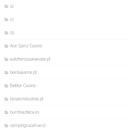
12
17
25
Ace Spinz Casino
autohenriquesevale.pt
beinbalance.pt
Betitor Casino
biosecindustrial.pt
burritoazteca.es
campingrucahue.cl