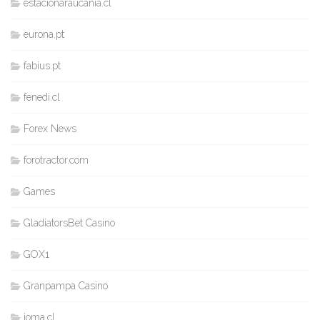
estacionaraucania.cl
eurona.pt
fabius.pt
fenedi.cl
Forex News
forotractor.com
Games
GladiatorsBet Casino
GOX1
Granpampa Casino
joma.cl