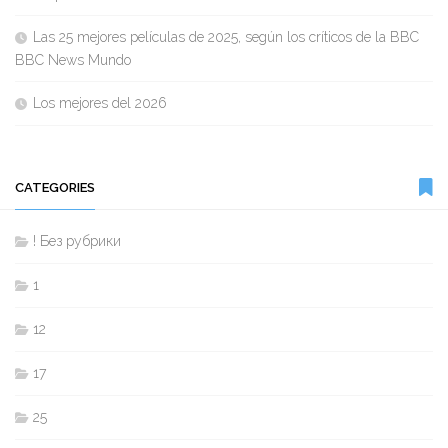
Las 25 mejores películas de 2025, según los críticos de la BBC
BBC News Mundo
Los mejores del 2026
CATEGORIES
! Без рубрики
1
12
17
25