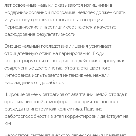
лет освоенные навыки оказываются излишними в
модернизированной программе. Человек должен опять
изучать осуществлять стандартные операции.
Периодические инвестиции осознаются в качестве
расходование результативности.
Эмоциональный последствие лишения усиливает
отрицательную отзыв на варьирования. Люди
концентрируются на потерянных действиях, пропуская
современные достоинства. Утрата стандартного
интерфейса испытывается интенсивнее, нежели
наслаждение от доработок.
Широкие замены затрагивают адаптации целой отряда в
организационной атмосфере. Предприятия выносят
расходы на инструктаж коллектива. Падение
работоспособности в этап корректировки действует на
KPI.
Недостаток систематического переключения усиливает