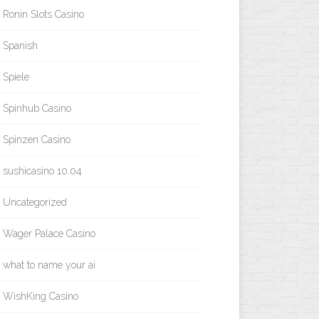
Ronin Slots Casino
Spanish
Spiele
Spinhub Casino
Spinzen Casino
sushicasino 10.04
Uncategorized
Wager Palace Casino
what to name your ai
WishKing Casino