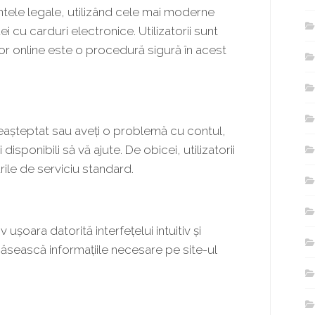
ntele legale, utilizând cele mai moderne
 cu carduri electronice. Utilizatorii sunt
lor online este o procedură sigură în acest
neașteptat sau aveți o problemă cu contul,
 disponibili să vă ajute. De obicei, utilizatorii
ile de serviciu standard.
 ușoara datorită interfețelui intuitiv și
găsească informațiile necesare pe site-ul