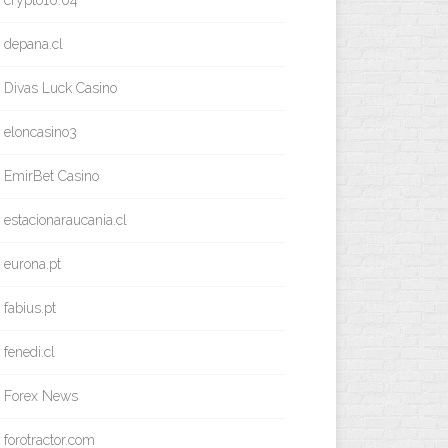
crypto10.04
depana.cl
Divas Luck Casino
eloncasino3
EmirBet Casino
estacionaraucania.cl
eurona.pt
fabius.pt
fenedi.cl
Forex News
forotractor.com