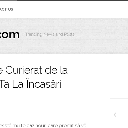
ACT US
com
Trending News and Posts
IVOS.ORG
e Curierat de la
 Ta La Încasări
 există multe cazinouri care promit să vă