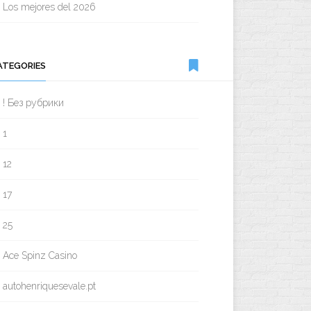
Los mejores del 2026
ATEGORIES
! Без рубрики
1
12
17
25
Ace Spinz Casino
autohenriquesevale.pt