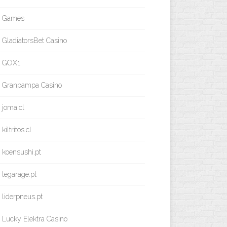
Games
GladiatorsBet Casino
GOX1
Granpampa Casino
joma.cl
kiltritos.cl
koensushi.pt
legarage.pt
liderpneus.pt
Lucky Elektra Casino