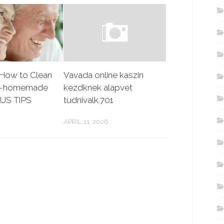
How to Clean
Vavada online kaszin
 –homemade
kezdknek alapvet
LUS TIPS
tudnivalk.701
APRIL 11, 2026