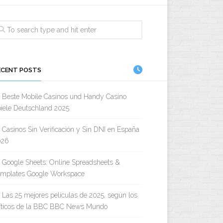
ECENT POSTS
Beste Mobile Casinos und Handy Casino
iele Deutschland 2025
Casinos Sin Verificación y Sin DNI en España
026
Google Sheets: Online Spreadsheets &
emplates Google Workspace
Las 25 mejores películas de 2025, según los
íticos de la BBC BBC News Mundo