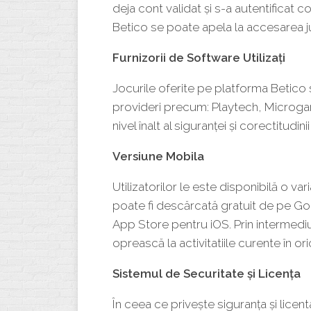
deja cont validat și s-a autentificat co
Betico se poate apela la accesarea juc
Furnizorii de Software Utilizați
Jocurile oferite pe platforma Betico 
provideri precum: Playtech, Microga
nivel înalt al siguranței și corectitudin
Versiune Mobila
Utilizatorilor le este disponibilă o var
poate fi descărcată gratuit de pe G
App Store pentru iOS. Prin intermediul 
oprească la activitatiile curente în o
Sistemul de Securitate și Licența
În ceea ce privește siguranța și licent