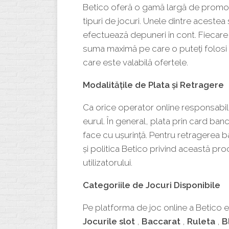
Betico oferă o gamă largă de promo
tipuri de jocuri. Unele dintre acestea
efectuează depuneri în cont. Fiecare 
suma maximă pe care o puteți folosi pe
care este valabilă ofertele.
Modalitățile de Plata și Retragere
Ca orice operator online responsabil,
eurul. În general, plata prin card ba
face cu ușurință. Pentru retragerea ba
și politica Betico privind această pro
utilizatorului.
Categoriile de Jocuri Disponibile
Pe platforma de joc online a Betico ex
Jocurile slot
,
Baccarat
,
Ruleta
,
B