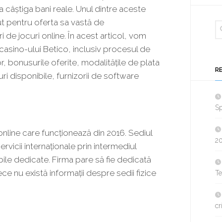
a câștiga bani reale. Unul dintre aceste
 pentru oferta sa vastă de
uri de jocuri online. În acest articol, vom
 casino-ului Betico, inclusiv procesul de
tor, bonusurile oferite, modalitățile de plata
R
uri disponibile, furnizorii de software
Sp
nline care funcționează din 2016. Sediul
2
servicii internaționale prin intermediul
obile dedicate. Firma pare să fie dedicată
e nu există informații despre sedii fizice
T
cr