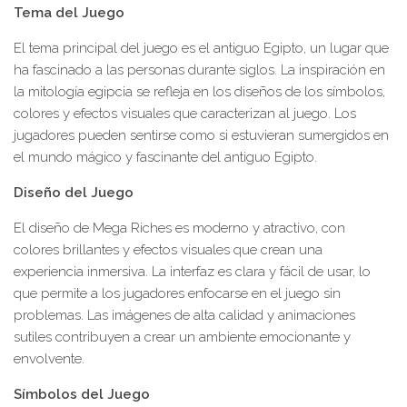
Tema del Juego
El tema principal del juego es el antiguo Egipto, un lugar que
ha fascinado a las personas durante siglos. La inspiración en
la mitología egipcia se refleja en los diseños de los símbolos,
colores y efectos visuales que caracterizan al juego. Los
jugadores pueden sentirse como si estuvieran sumergidos en
el mundo mágico y fascinante del antiguo Egipto.
Diseño del Juego
El diseño de Mega Riches es moderno y atractivo, con
colores brillantes y efectos visuales que crean una
experiencia inmersiva. La interfaz es clara y fácil de usar, lo
que permite a los jugadores enfocarse en el juego sin
problemas. Las imágenes de alta calidad y animaciones
sutiles contribuyen a crear un ambiente emocionante y
envolvente.
Símbolos del Juego