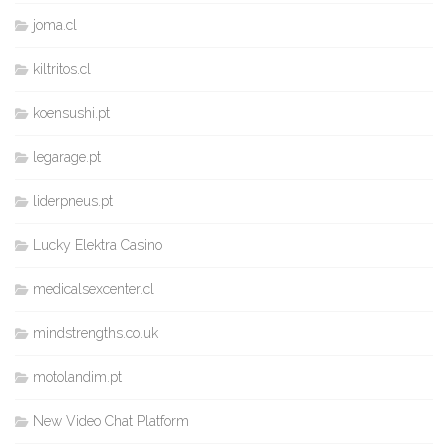
joma.cl
kiltritos.cl
koensushi.pt
legarage.pt
liderpneus.pt
Lucky Elektra Casino
medicalsexcenter.cl
mindstrengths.co.uk
motolandim.pt
New Video Chat Platform