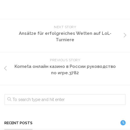
NEXT STORY
Ansätze für erfolgreiches Wetten auf LoL-
Turniere
PREVIOUS STORY
Kometa онлайн казино в России руководство
по игре.3782
RECENT POSTS