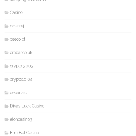
Casino
casino4
ceeco.pt
crobar.co.uk
crypto 3003
crypto10.04
depana.cl
Divas Luck Casino
eloncasino3
EmirBet Casino