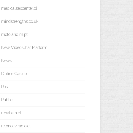
medicalsexcenter.cl
mindstrengths.co.uk
motolandim.pt
New Video Chat Platform
News
Online Casino
Post
Public
rehabkin.cl
reloncaviradio.cl