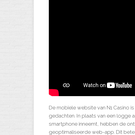
De mobiele website van N1 Casino is
gedachten. In plaats van een logge a
smartphone inneemt, hebben de ont
geoptimaliseerde web-app. Dit beteke