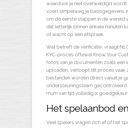
waardoor je niet overweldigd wordt 
voert simpelweg je basisgegevens in,
om de eerste stappen in de wereld v
dat letterlijk binnen enkele minuten ka
of wacht op een afspraak.
Wat betreft de verificatie, vraagt N
KYC-proces oftewel Know Your Custo
foto’s van je documenten zoals een id
uploaden, verloopt dit proces vaak 
bestanden worden direct vanuit je ga
ondersteuningsteam gecontroleerd. D
mum van tijd volledig is goedgekeur
Het spelaanbod en
Veel spelers vragen zich af of het s