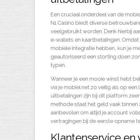
Een cruciaal onderdeel van de mobiel
N1 Casino biedt diverse betrouwbar
veelgebruikt worden. Denk hierbij aa
e-wallets en kaartbetalingen. Omda
mobiele integratie hebben, kun je me
geautoriseerd een storting doen zo
typen.
Wanneer je een mooie winst hebt beh
via je mobiel net zo veilig als op ee
uitbetalingen zijn bij dit platform ze
methode staat het geld vaak binnen ze
aanbevolen om altijd je account vol
vertragingen bij de eerste opname 
Klantenservice en 