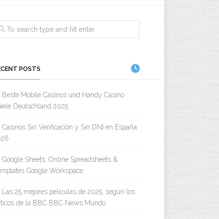
ECENT POSTS
Beste Mobile Casinos und Handy Casino
iele Deutschland 2025
Casinos Sin Verificación y Sin DNI en España
026
Google Sheets: Online Spreadsheets &
emplates Google Workspace
Las 25 mejores películas de 2025, según los
íticos de la BBC BBC News Mundo