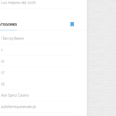
Los mejores del 2026
ATEGORIES
! Без рубрики
1
12
17
25
Ace Spinz Casino
autohenriquesevale.pt