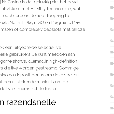
 N1 Casino is dat gelukkig niet het geval.
ontwikkeld met HTML5-technologie, wat
r touchscreens. Je hebt toegang tot
oals NetEnt, Play’n GO en Pragmatic Play.
utomaten of complexe videoslots met talloze
k een uitgebreide selectie live
iele gebruikers. Je kunt meedoen aan
game shows, allemaal in high-definition
ers die live worden gestreamd. Sommige
asino no deposit bonus om deze spellen
wat een uitstekende manier is om de
e live streams zelf te testen.
n razendsnelle