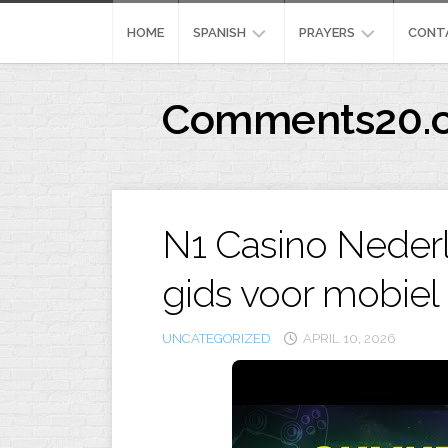
Skip
to
HOME
SPANISH
PRAYERS
CONT
content
REFLEXION
MEANING
Comments20.
CRISTIANA
444
IMAGENES
PRAYERFORSURGERY
CRISTIANA
PENSAMIENTOSPOSIT
N1 Casino Nederl
gids voor mobiel
UNCATEGORIZED
APRIL 10, 2026