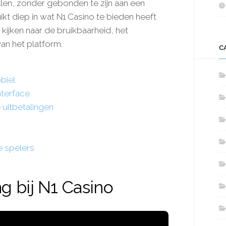
len, zonder gebonden te zijn aan een
t diep in wat N1 Casino te bieden heeft
kijken naar de bruikbaarheid, het
an het platform.
C
o
obiel
nterface
uitbetalingen
e spelers
g bij N1 Casino