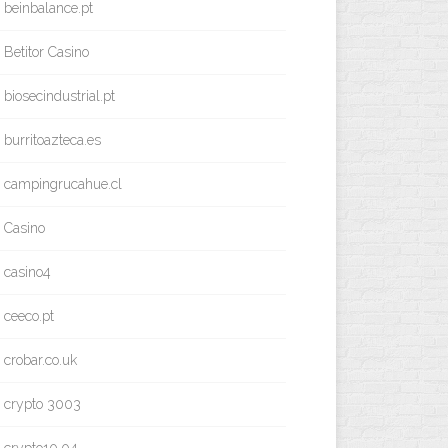
beinbalance.pt
Betitor Casino
biosecindustrial.pt
burritoazteca.es
campingrucahue.cl
Casino
casino4
ceeco.pt
crobar.co.uk
crypto 3003