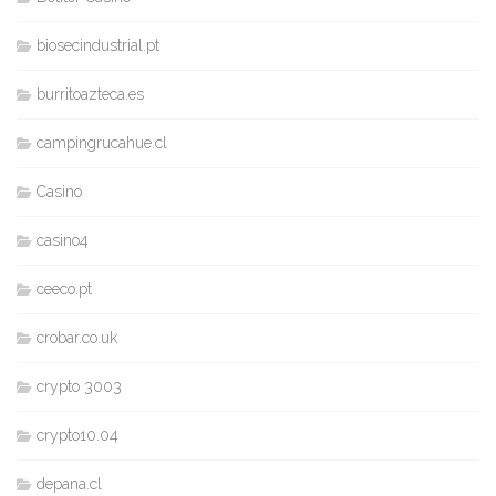
biosecindustrial.pt
burritoazteca.es
campingrucahue.cl
Casino
casino4
ceeco.pt
crobar.co.uk
crypto 3003
crypto10.04
depana.cl