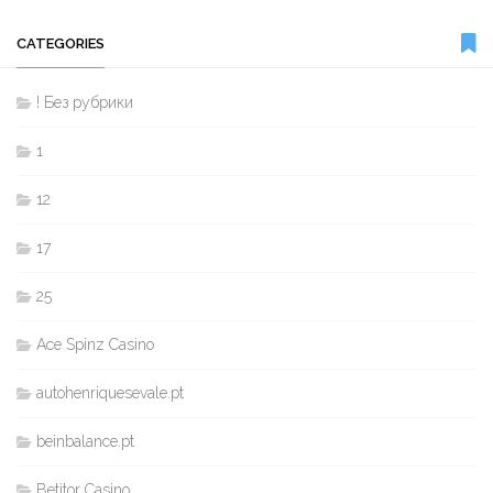
CATEGORIES
! Без рубрики
1
12
17
25
Ace Spinz Casino
autohenriquesevale.pt
beinbalance.pt
Betitor Casino