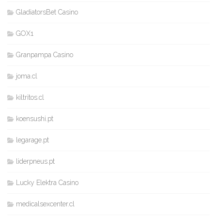
GladiatorsBet Casino
GOX1
Granpampa Casino
joma.cl
kiltritos.cl
koensushi.pt
legarage.pt
liderpneus.pt
Lucky Elektra Casino
medicalsexcenter.cl