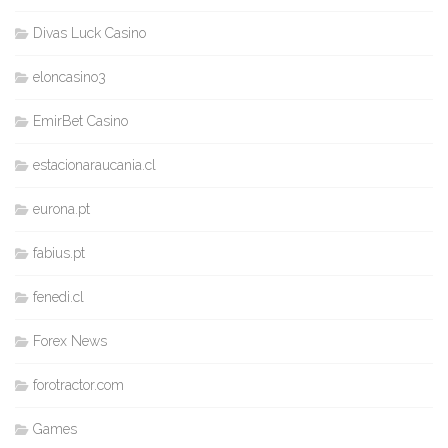
Divas Luck Casino
eloncasino3
EmirBet Casino
estacionaraucania.cl
eurona.pt
fabius.pt
fenedi.cl
Forex News
forotractor.com
Games