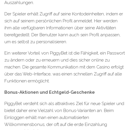
Auszahlungen.
Der Spieler erhält Zugriff auf seine Kontodeinheiten, indem er
sich auf seinem persönlichen Profil anmeldet. Hier werden
ihm alle verfügbaren Informationen über seine Aktivitäten
bereitgestellt. Der Benutzer kann auch sein Profil anpassen,
um es selbst zu personalisieren.
Ein weiterer Vorteil von PiggyBet ist die Fähigkeit, ein Passwort
zu ändern oder zu erneuern und dies sicher online zu
machen. Die gesamte Kommunikation mit dem Casino erfolgt
über das Web-Interface, was einen schnellen Zugriff auf alle
Funktionen ermöglicht.
Bonus-Aktionen und Echtgeld-Geschenke
PiggyBet versteht sich als attraktives Ziel für neue Spieler und
bietet daher eine Vielzahl von Bonus-Varianten an. Beim
Einloggen erhält man einen automatisierten
Willkommensbonus, der oft auf die erste Einzahlung