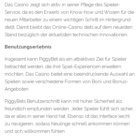
Das Casino zeigt sich aktiv in seiner Pflege des Spieler-
Service, da es den Erwerb von Know-how und Wissen für die
neuen Mitarbeiter zu einem wichtigen Schritt im Hintergrund
stellt. Damit bleibt das Online-Casino stets auf dem neuesten
Stand bezüglich der aktuellsten technischen Innovationen.
Benutzungserlebnis
Insgesamt kann PiggyBet als ein attraktives Ziel für Spieler
betrachtet werden, die ihre Spiel-Experiencen erweitern
möchten. Das Casino bietet eine beeindruckende Auswahl an
Spielen sowie verschiedene Formen von Boni und Bonus-
Angeboten.
PiggyBets Benutzerschnitt kann mit hoher Sicherheit als
freundlich empfunden werden. Jeder Spieler fühlt sich sicher,
da er alles in seiner Hand hat. Ebenso ist das Interface leicht
zu navigieren, sodass Neulinge schnell ankommen können
und sich willkommen fühlen.