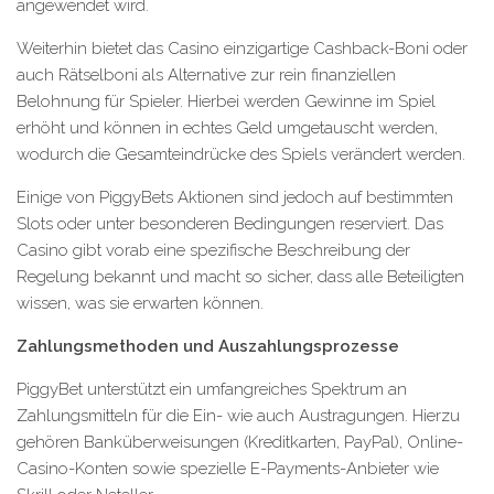
angewendet wird.
Weiterhin bietet das Casino einzigartige Cashback-Boni oder
auch Rätselboni als Alternative zur rein finanziellen
Belohnung für Spieler. Hierbei werden Gewinne im Spiel
erhöht und können in echtes Geld umgetauscht werden,
wodurch die Gesamteindrücke des Spiels verändert werden.
Einige von PiggyBets Aktionen sind jedoch auf bestimmten
Slots oder unter besonderen Bedingungen reserviert. Das
Casino gibt vorab eine spezifische Beschreibung der
Regelung bekannt und macht so sicher, dass alle Beteiligten
wissen, was sie erwarten können.
Zahlungsmethoden und Auszahlungsprozesse
PiggyBet unterstützt ein umfangreiches Spektrum an
Zahlungsmitteln für die Ein- wie auch Austragungen. Hierzu
gehören Banküberweisungen (Kreditkarten, PayPal), Online-
Casino-Konten sowie spezielle E-Payments-Anbieter wie