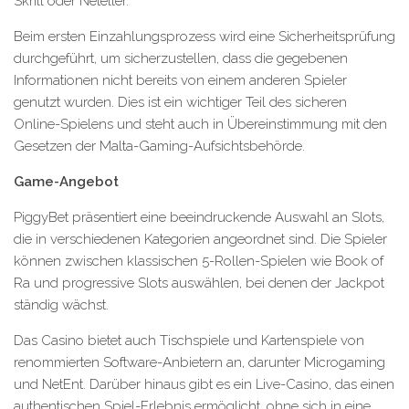
Skrill oder Neteller.
Beim ersten Einzahlungsprozess wird eine Sicherheitsprüfung
durchgeführt, um sicherzustellen, dass die gegebenen
Informationen nicht bereits von einem anderen Spieler
genutzt wurden. Dies ist ein wichtiger Teil des sicheren
Online-Spielens und steht auch in Übereinstimmung mit den
Gesetzen der Malta-Gaming-Aufsichtsbehörde.
Game-Angebot
PiggyBet präsentiert eine beeindruckende Auswahl an Slots,
die in verschiedenen Kategorien angeordnet sind. Die Spieler
können zwischen klassischen 5-Rollen-Spielen wie Book of
Ra und progressive Slots auswählen, bei denen der Jackpot
ständig wächst.
Das Casino bietet auch Tischspiele und Kartenspiele von
renommierten Software-Anbietern an, darunter Microgaming
und NetEnt. Darüber hinaus gibt es ein Live-Casino, das einen
authentischen Spiel-Erlebnis ermöglicht, ohne sich in eine