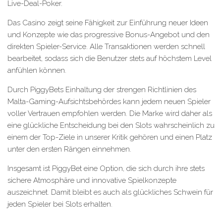
Live-Deal-Poker.
Das Casino zeigt seine Fähigkeit zur Einführung neuer Ideen
und Konzepte wie das progressive Bonus-Angebot und den
direkten Spieler-Service. Alle Transaktionen werden schnell
bearbeitet, sodass sich die Benutzer stets auf höchstem Level
anfühlen können.
Durch PiggyBets Einhaltung der strengen Richtlinien des
Malta-Gaming-Aufsichtsbehördes kann jedem neuen Spieler
voller Vertrauen empfohlen werden. Die Marke wird daher als
eine glückliche Entscheidung bei den Slots wahrscheinlich zu
einem der Top-Ziele in unserer Kritik gehören und einen Platz
unter den ersten Rängen einnehmen.
Insgesamt ist PiggyBet eine Option, die sich durch ihre stets
sichere Atmosphäre und innovative Spielkonzepte
auszeichnet. Damit bleibt es auch als glückliches Schwein für
jeden Spieler bei Slots erhalten.