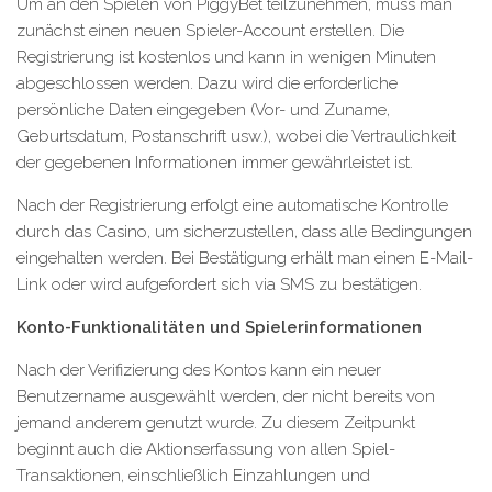
Um an den Spielen von PiggyBet teilzunehmen, muss man
zunächst einen neuen Spieler-Account erstellen. Die
Registrierung ist kostenlos und kann in wenigen Minuten
abgeschlossen werden. Dazu wird die erforderliche
persönliche Daten eingegeben (Vor- und Zuname,
Geburtsdatum, Postanschrift usw.), wobei die Vertraulichkeit
der gegebenen Informationen immer gewährleistet ist.
Nach der Registrierung erfolgt eine automatische Kontrolle
durch das Casino, um sicherzustellen, dass alle Bedingungen
eingehalten werden. Bei Bestätigung erhält man einen E-Mail-
Link oder wird aufgefordert sich via SMS zu bestätigen.
Konto-Funktionalitäten und Spielerinformationen
Nach der Verifizierung des Kontos kann ein neuer
Benutzername ausgewählt werden, der nicht bereits von
jemand anderem genutzt wurde. Zu diesem Zeitpunkt
beginnt auch die Aktionserfassung von allen Spiel-
Transaktionen, einschließlich Einzahlungen und