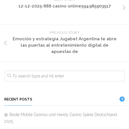
12-12-2025-888 casino online594985903517
PREVIOUS STORY
Emoción y estrategia Jugabet Argentina te abre
las puertas al entretenimiento digital de
apuestas de
RECENT POSTS
Beste Mobile Casinos und Handy Casino Spiele Deutschland
2025