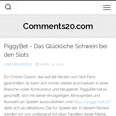
Skip
to
content
Comments20.com
PiggyBet – Das Glückliche Schwein bei
den Slots
UNCATEGORIZED
APRIL 14, 2026
Ein Online-Casino, das auf die Herzen von Slot-Fans
geschnitten ist, kann sich immer wieder durchsetzen in einer
Branche voller Konkurrenz und Neugierde. PiggyBet hat es
geschafft, sich mit seiner einzigartigen Atmosphäre und
Auswahl an Spielen auszustrahlen und
https://piggy-bet.ch/
stellt sich als attraktives Ziel für Spieler dar. In diesem Review
werden wir uns umfassend mit allen Facetten dieser Marke