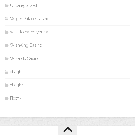
Uncategorized
Wager Palace Casino
what to name your ai
WishKing Casino
Wizardo Casino
xbagh
xbagh4
Пости