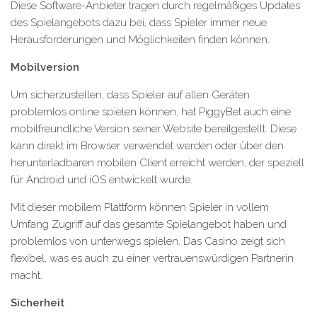
Diese Software-Anbieter tragen durch regelmäßiges Updates
des Spielangebots dazu bei, dass Spieler immer neue
Herausforderungen und Möglichkeiten finden können.
Mobilversion
Um sicherzustellen, dass Spieler auf allen Geräten
problemlos online spielen können, hat PiggyBet auch eine
mobilfreundliche Version seiner Website bereitgestellt. Diese
kann direkt im Browser verwendet werden oder über den
herunterladbaren mobilen Client erreicht werden, der speziell
für Android und iOS entwickelt wurde.
Mit dieser mobilem Plattform können Spieler in vollem
Umfang Zugriff auf das gesamte Spielangebot haben und
problemlos von unterwegs spielen. Das Casino zeigt sich
flexibel, was es auch zu einer vertrauenswürdigen Partnerin
macht.
Sicherheit