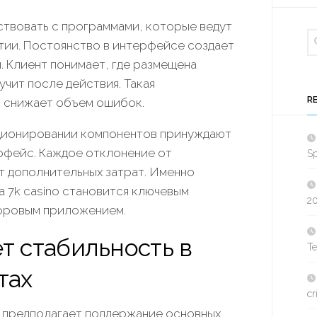
твовать с программами, которые ведут
тии. Постоянство в интерфейсе создает
. Клиент понимает, где размещена
учит после действия. Такая
R
и снижает объем ошибок.
ционировании компонентов принуждают
ерфейс. Каждое отклонение от
Sp
т дополнительных затрат. Именно
 7k casino становится ключевым
2
фровым приложением.
т стабильность в
T
тах
cr
 предполагает поддержание основных