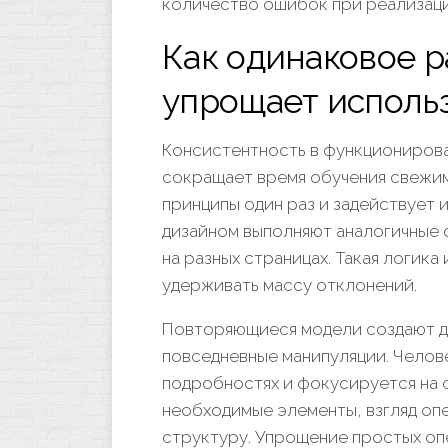
количество ошибок при реализаци
Как одинаковое 
упрощает исполь
Консистентность в функциониров
сокращает время обучения свежим
принципы один раз и задействует и
дизайном выполняют аналогичные
на разных страницах. Такая логик
удерживать массу отклонений.
Повторяющиеся модели создают д
повседневные манипуляции. Челове
подробностях и фокусируется на с
необходимые элементы, взгляд о
структуру. Упрощение простых о