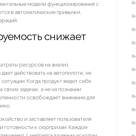
ментальные модели функционирования с
тся в автоматические привычки,
ераций.
руемость снижает
затраты ресурсов на анализ
дает действовать на автопилоте, не
 ситуации. Когда продукт ведет себя
своих задачах, а не на познании
еленности освобождает внимание для
ино.
койство и заставляет пользователя
и готовности к сюрпризам. Каждое
перимент с непредсказуемым исходом.