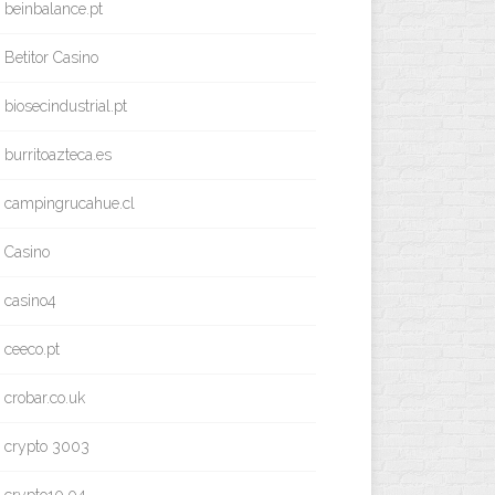
beinbalance.pt
Betitor Casino
biosecindustrial.pt
burritoazteca.es
campingrucahue.cl
Casino
casino4
ceeco.pt
crobar.co.uk
crypto 3003