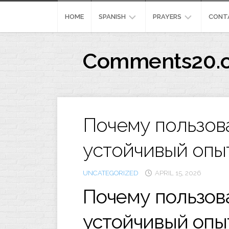
Skip
to
HOME
SPANISH
PRAYERS
CONT
content
REFLEXION
MEANING
Comments20.
CRISTIANA
444
IMAGENES
PRAYERFORSURGERY
CRISTIANA
PENSAMIENTOSPOSIT
Почему пользов
устойчивый опы
UNCATEGORIZED
APRIL 15, 2026
Почему пользов
устойчивый опы