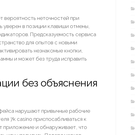
т вероятность неточностей при
ь уверен в позиции клавиши отмены,
ндикаторов. Предсказуемость сервиса
транство для опытов с новыми
активировать незнакомые кнопки,
раммы и может без труда исправить
ции без объяснения
фейса нарушают привычные рабочие
еля 7k casino приспосабливаться к
т приложение и обнаруживает, что