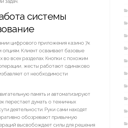
и задач.
работа системы
зование
ании цифрового приложения казино 7к
 опциям. Клиент осваивает базовые
х во всех разделах. Кнопки с похожим
 операции, жесты работают одинаково
а избавляет от необходимости
вигательную память и автоматизируют
к перестает думать о техничных
ути деятельности. Руки сами находят
перативно обозревают привычную
пераций высвобождает силы для решения