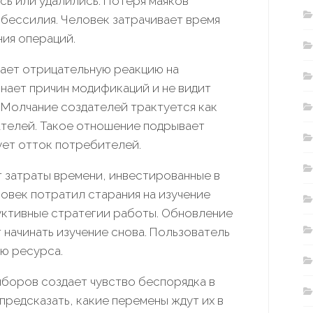
ь или удалились. Потеря маяков
бессилия. Человек затрачивает время
ния операций.
ает отрицательную реакцию на
нает причин модификаций и не видит
 Молчание создателей трактуется как
ателей. Такое отношение подрывает
ует отток потребителей.
 затраты времени, инвестированные в
овек потратил старания на изучение
ктивные стратегии работы. Обновление
 начинать изучение снова. Пользователь
ю ресурса.
ыборов создает чувство беспорядка в
предсказать, какие перемены ждут их в