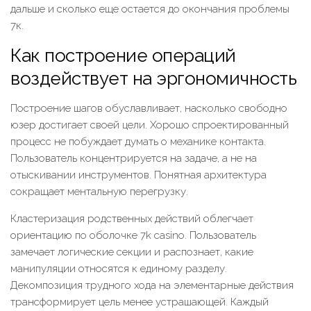
дальше и сколько еще остается до окончания проблемы
7к.
Как построение операций
воздействует на эргономичность
Построение шагов обуславливает, насколько свободно
юзер достигает своей цели. Хорошо спроектированный
процесс не побуждает думать о механике контакта.
Пользователь концентрируется на задаче, а не на
отыскивании инструментов. Понятная архитектура
сокращает ментальную перегрузку.
Кластеризация родственных действий облегчает
ориентацию по оболочке 7k casino. Пользователь
замечает логические секции и распознает, какие
манипуляции относятся к единому разделу.
Декомпозиция трудного хода на элементарные действия
трансформирует цель менее устрашающей. Каждый