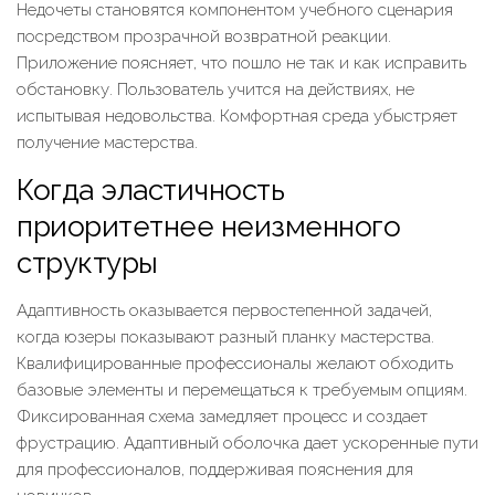
Недочеты становятся компонентом учебного сценария
посредством прозрачной возвратной реакции.
Приложение поясняет, что пошло не так и как исправить
обстановку. Пользователь учится на действиях, не
испытывая недовольства. Комфортная среда убыстряет
получение мастерства.
Когда эластичность
приоритетнее неизменного
структуры
Адаптивность оказывается первостепенной задачей,
когда юзеры показывают разный планку мастерства.
Квалифицированные профессионалы желают обходить
базовые элементы и перемещаться к требуемым опциям.
Фиксированная схема замедляет процесс и создает
фрустрацию. Адаптивный оболочка дает ускоренные пути
для профессионалов, поддерживая пояснения для