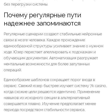
без перегрузки системы.
Почему регулярные пути
надежнее запоминаются
Регулярные сценарии создают стабильные нейронные
связи в мозге человека. Каждое прохождение
единообразной структуры усиливает знание о нужном
ходе. Юзер перестает апеллировать к подсказкам и
обучающим документам. Автоматизация разгружает
ментальные возможности для более запутанных
операций.
Единообразие шаблонов сокращает порог входа в
сервис. Свежий юзер быстрее изучает систему 7k casino,
когда схожие цели решаются идентично. Применение
навыков из исходного секции в альтернативный
совершается плавно. Изучение предполагает менее
периода посредством стабильности сервиса.