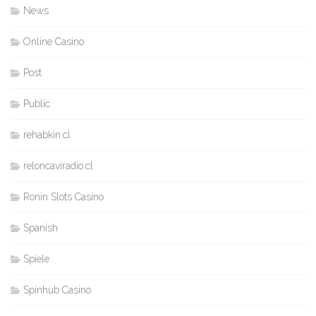
News
Online Casino
Post
Public
rehabkin.cl
reloncaviradio.cl
Ronin Slots Casino
Spanish
Spiele
Spinhub Casino