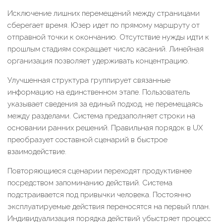
Исключение лишних перемещений между страницами
сберегает время. Юзер идет по прямому маршруту от
отправной точки к окончанию. Отсутствие нужды идти к
прошлым стадиям сокращает число касаний. Линейная
организация позволяет удерживать концентрацию.
Улучшенная структура группирует связанные
информацию на единственном этапе. Пользователь
указывает сведения за единый подход, не перемещаясь
между разделами. Система предзаполняет строки на
основании ранних решений. Правильная порядок в UX
преобразует составной сценарий в быстрое
взаимодействие.
Повторяющиеся сценарии переходят продуктивнее
посредством запоминанию действий. Система
подстраивается под привычки человека. Постоянно
эксплуатируемые действия переносятся на первый план.
Индивидуализация порядка действий убыстряет процесс