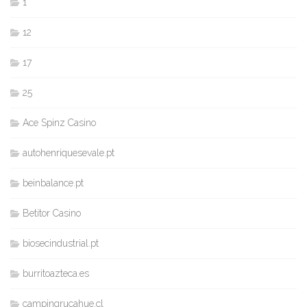
1
12
17
25
Ace Spinz Casino
autohenriquesevale.pt
beinbalance.pt
Betitor Casino
biosecindustrial.pt
burritoazteca.es
campingrucahue.cl