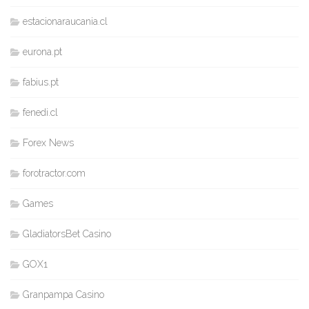
estacionaraucania.cl
eurona.pt
fabius.pt
fenedi.cl
Forex News
forotractor.com
Games
GladiatorsBet Casino
GOX1
Granpampa Casino