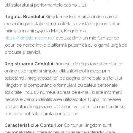
utilizatorului și performanțele casino-ului.
Regatul Brandului
Kingdom este o marcă online care a
crescut în populație pentru oferta sa vastă de jocuri sloturi.
Înființată în anii 1990 la Malta, Kingdom a
https://kingdom.com.ro/
evoluat dintr-un mic furnizor de
jocuri de noroc într-o platformă puternică cu o gamă largă de
produse și servicii.
Registruarea Contului
Procesul de registrare al conturilor
online este rapid și simplu. Utilizatorii pot începe prin
selectând „Inregistrează-te” pe pagina principala a site-ului
Kingdom și completând o formulară cu datele personale
solicitate, inclusiv numele, adresa de e-mail și alte informații
necesare pentru identificarea utilizatorilor. După încheierea
procesului de registrare, utilizatorii vor primi un mail cu linkul
prin care pot seta parola contului lor.
Caracteristicile Conturilor
Conturile Kingdom sunt
personalizate și oferă acces la diverse caracteristici care