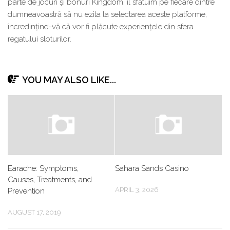
parte de jocuri și bonuri Kingdom, îl sfătuim pe fiecare dintre
dumneavoastră să nu ezita la selectarea aceste platforme,
încredințind-vă că vor fi plăcute experiențele din sfera
regatului sloturilor.
YOU MAY ALSO LIKE...
Earache: Symptoms,
Sahara Sands Casino
Causes, Treatments, and
APRIL 3, 2026
Prevention
AUGUST 17, 2019