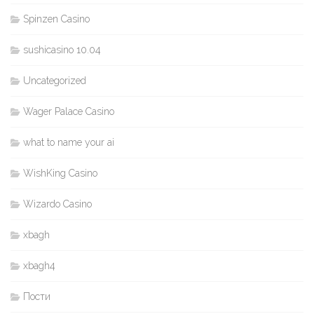
Spinzen Casino
sushicasino 10.04
Uncategorized
Wager Palace Casino
what to name your ai
WishKing Casino
Wizardo Casino
xbagh
xbagh4
Пости