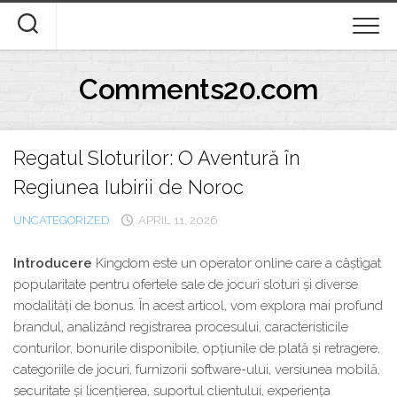
Skip
to
content
Comments20.com
Regatul Sloturilor: O Aventură în
Regiunea Iubirii de Noroc
UNCATEGORIZED
APRIL 11, 2026
Introducere
Kingdom este un operator online care a câștigat
popularitate pentru ofertele sale de jocuri sloturi și diverse
modalități de bonus. În acest articol, vom explora mai profund
brandul, analizând registrarea procesului, caracteristicile
conturilor, bonurile disponibile, opțiunile de plată și retragere,
categoriile de jocuri, furnizorii software-ului, versiunea mobilă,
securitate și licențierea, suportul clientului, experiența