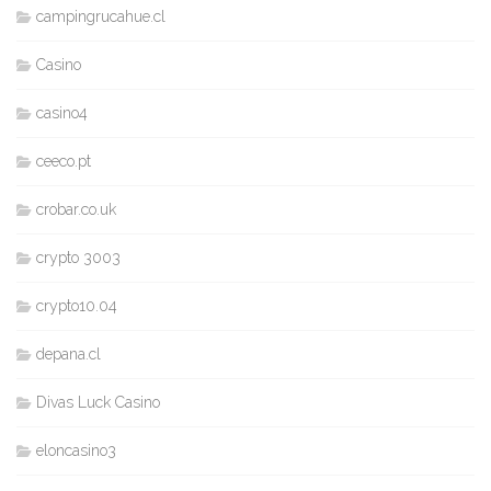
campingrucahue.cl
Casino
casino4
ceeco.pt
crobar.co.uk
crypto 3003
crypto10.04
depana.cl
Divas Luck Casino
eloncasino3