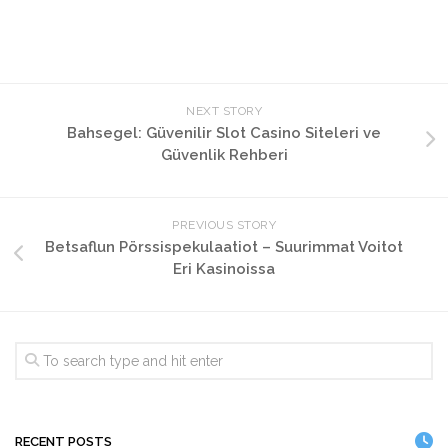
NEXT STORY
Bahsegel: Güvenilir Slot Casino Siteleri ve
Güvenlik Rehberi
PREVIOUS STORY
Betsaflun Pörssispekulaatiot – Suurimmat Voitot
Eri Kasinoissa
RECENT POSTS