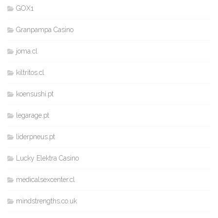
GOX1
Granpampa Casino
joma.cl
kiltritos.cl
koensushi.pt
legarage.pt
liderpneus.pt
Lucky Elektra Casino
medicalsexcenter.cl
mindstrengths.co.uk