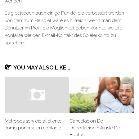
wenden.
Es gibt jedoch auch einige Punkte, die verbessert werden
könnten: zum Beispiel wäre es hilfreich, wenn man dem
Benutzer im Profil die Möglichkeit geben könnte, weitere
Kontakte wie den E-Mail-Kontakt des Spielerkonto zu
speichern.
YOU MAY ALSO LIKE...
Metropcs servicio al cliente
Cancelacion De
como ponerse en contacto
Deportacion Y Ajuste De
Estatus