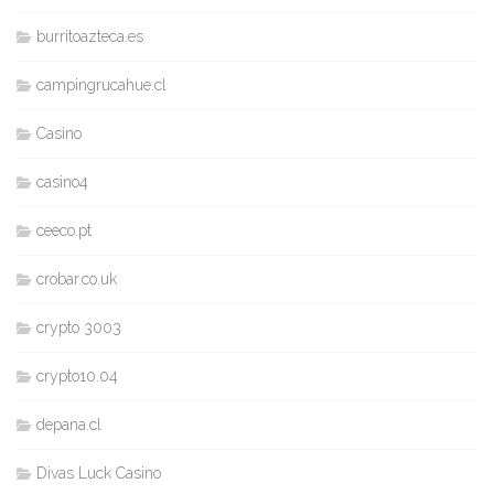
burritoazteca.es
campingrucahue.cl
Casino
casino4
ceeco.pt
crobar.co.uk
crypto 3003
crypto10.04
depana.cl
Divas Luck Casino