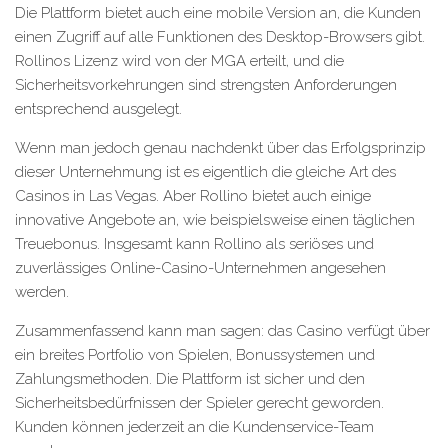
Die Plattform bietet auch eine mobile Version an, die Kunden
einen Zugriff auf alle Funktionen des Desktop-Browsers gibt.
Rollinos Lizenz wird von der MGA erteilt, und die
Sicherheitsvorkehrungen sind strengsten Anforderungen
entsprechend ausgelegt.
Wenn man jedoch genau nachdenkt über das Erfolgsprinzip
dieser Unternehmung ist es eigentlich die gleiche Art des
Casinos in Las Vegas. Aber Rollino bietet auch einige
innovative Angebote an, wie beispielsweise einen täglichen
Treuebonus. Insgesamt kann Rollino als seriöses und
zuverlässiges Online-Casino-Unternehmen angesehen
werden.
Zusammenfassend kann man sagen: das Casino verfügt über
ein breites Portfolio von Spielen, Bonussystemen und
Zahlungsmethoden. Die Plattform ist sicher und den
Sicherheitsbedürfnissen der Spieler gerecht geworden.
Kunden können jederzeit an die Kundenservice-Team