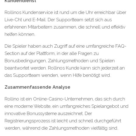
Kundendienst
Rollinos Kundenservice ist rund um die Uhr erreichbar über
Live-Cht und E-Mail. Der Supportteam setzt sich aus
erfahrenen Mitarbeitern zusammen, die schnell und effektiv
helfen können.
Die Spieler haben auch Zugriff auf eine umfangreiche FAQ-
Section auf der Plattform, in der alle Fragen zu
Bonusbedingungen, Zahlungsmethoden und Spielen
beantwortet werden. Rollinos Kunde kann sich jederzeit an
das Supportteam wenden, wenn Hilfe benötigt wird.
Zusammenfassende Analyse
Rollino ist ein Online-Casino-Unternehmen, das sich durch
eine moderne Website, ein umfangreiches Spielangebot und
innovative Bonussysteme auszeichnet. Der
Registrierungsprozess ist leicht und schnell durchgeführt
werden, während die Zahlungsmethoden vielfältig sind.