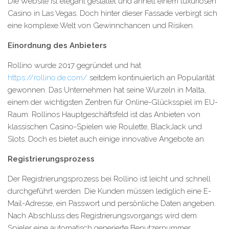
Die Website ist elegant gestaltet und ähnelt einem luxuriösen
Casino in Las Vegas. Doch hinter dieser Fassade verbirgt sich
eine komplexe Welt von Gewinnchancen und Risiken.
Einordnung des Anbieters
Rollino wurde 2017 gegründet und hat
https://rollino.de.com/
seitdem kontinuierlich an Popularität
gewonnen. Das Unternehmen hat seine Wurzeln in Malta,
einem der wichtigsten Zentren für Online-Glücksspiel im EU-
Raum. Rollinos Hauptgeschäftsfeld ist das Anbieten von
klassischen Casino-Spielen wie Roulette, BlackJack und
Slots. Doch es bietet auch einige innovative Angebote an.
Registrierungsprozess
Der Registrierungsprozess bei Rollino ist leicht und schnell
durchgeführt werden. Die Kunden müssen lediglich eine E-
Mail-Adresse, ein Passwort und persönliche Daten angeben.
Nach Abschluss des Registrierungsvorgangs wird dem
Spieler eine automatisch generierte Benutzernummer