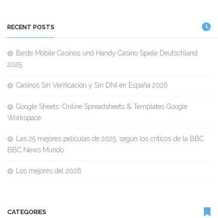
RECENT POSTS
Beste Mobile Casinos und Handy Casino Spiele Deutschland
2025
Casinos Sin Verificación y Sin DNI en España 2026
Google Sheets: Online Spreadsheets & Templates Google
Workspace
Las 25 mejores películas de 2025, según los críticos de la BBC
BBC News Mundo
Los mejores del 2026
CATEGORIES