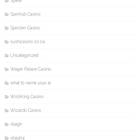
Spiele
Spinhub Casino
Spinzen Casino
sushicasino 10.04
Uncategorized
Wager Palace Casino
what to name your ai
WishKing Casino
Wizardo Casino
xbagh
xbagh4