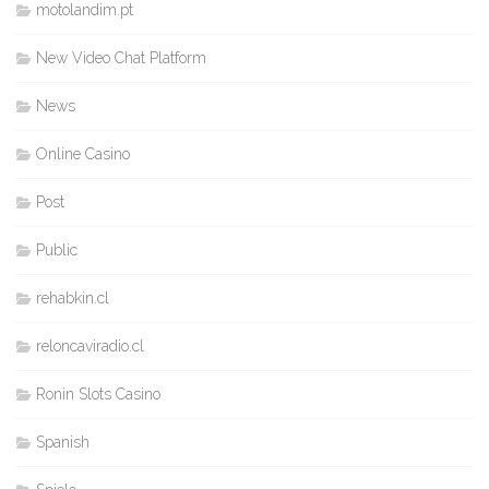
motolandim.pt
New Video Chat Platform
News
Online Casino
Post
Public
rehabkin.cl
reloncaviradio.cl
Ronin Slots Casino
Spanish