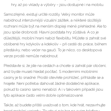
hry, až po vklady a výběry – jsou dostupné i na mobilu.
Samozřejmě, existují určité rozdíly. Velký monitor může
nabídnout intenzivnější vizuální zážitek, a některé složitější
rozhraní může být na menším displeji méně přehledné. Ale to
jsou spíše drobnosti. Hlavní podstata hry zůstává. A co je
důležitější, mobilní hraní nabízí flexibilitu. Můžete si zahrát své
oblíbené hry kdykoliv a kdekoliv – při cestě do práce, během
přestávky, nebo večer na gauči. To je něco, co desktopová
verze prostě nemůže nabídnout.
Představte si, že jste na cestách a chcete si zahrát pár otočení,
aniž byste museli hledat počítač. S moderními mobilními
casiny je to snadné. Prostě otevřete prohlížeč, přihlásíte se a
hrajete. Není potřeba stahovat žádné dodatečné aplikace,
pokud to casino samo nenabízí. A i v takovém případě jsou
tyto aplikace často velmi dobře optimalizované.
Takže, až budete příště uvažovat o tom, kde hrát, nezavrhujte