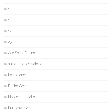
1
12
17
25
Ace Spinz Casino
autohenriquesevale.pt
beinbalance.pt
Betitor Casino
biosecindustrial.pt
burritoazteca.es