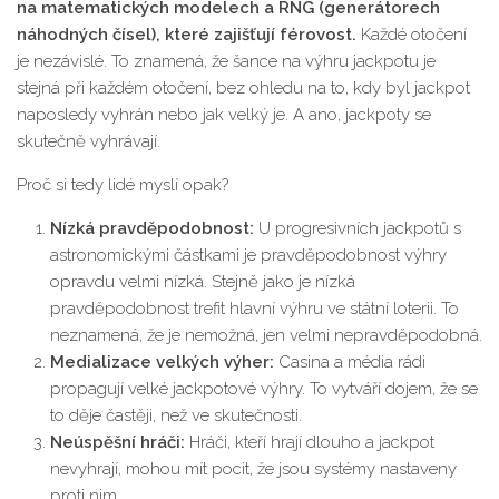
na matematických modelech a RNG (generátorech
náhodných čísel), které zajišťují férovost.
Každé otočení
je nezávislé. To znamená, že šance na výhru jackpotu je
stejná při každém otočení, bez ohledu na to, kdy byl jackpot
naposledy vyhrán nebo jak velký je. A ano, jackpoty se
skutečně vyhrávají.
Proč si tedy lidé myslí opak?
Nízká pravděpodobnost:
U progresivních jackpotů s
astronomickými částkami je pravděpodobnost výhry
opravdu velmi nízká. Stejně jako je nízká
pravděpodobnost trefit hlavní výhru ve státní loterii. To
neznamená, že je nemožná, jen velmi nepravděpodobná.
Medializace velkých výher:
Casina a média rádi
propagují velké jackpotové výhry. To vytváří dojem, že se
to děje častěji, než ve skutečnosti.
Neúspěšní hráči:
Hráči, kteří hrají dlouho a jackpot
nevyhrají, mohou mít pocit, že jsou systémy nastaveny
proti nim.