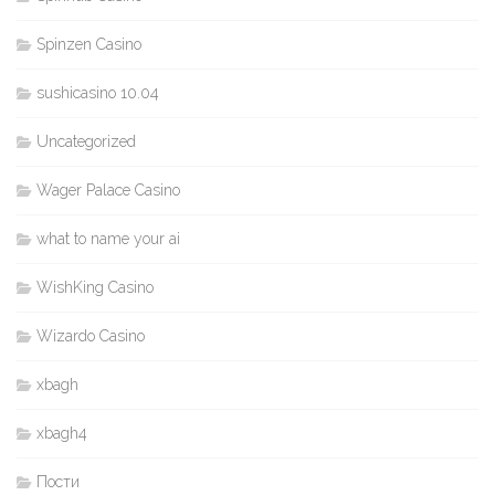
Spinzen Casino
sushicasino 10.04
Uncategorized
Wager Palace Casino
what to name your ai
WishKing Casino
Wizardo Casino
xbagh
xbagh4
Пости