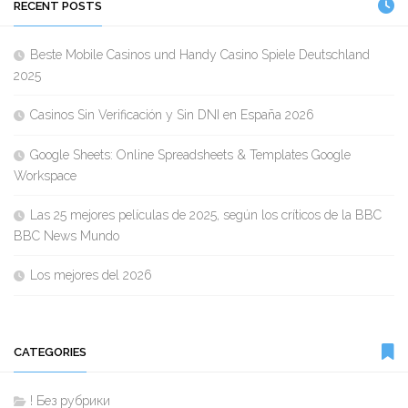
RECENT POSTS
Beste Mobile Casinos und Handy Casino Spiele Deutschland
2025
Casinos Sin Verificación y Sin DNI en España 2026
Google Sheets: Online Spreadsheets & Templates Google
Workspace
Las 25 mejores películas de 2025, según los críticos de la BBC
BBC News Mundo
Los mejores del 2026
CATEGORIES
! Без рубрики