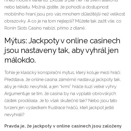
hned mobilní variantu. Zkuste si pár her na svém telefonu
nebo tabletu. Možná zjistíte, že pohodlí a dostupnost
mobilního hraní jsou pro vás mnohem důležitější než velikost
obrazovky. A co je na tom nejlepší? Můžete tak zažít vše, co
Ronin Slots Casino nabízí, přímo z dlaně.
Mýtus: Jackpoty v online casinech
jsou nastaveny tak, aby vyhrál jen
málokdo.
Tohle je klasický konspirační mýtus, který koluje mezi hráči.
Představa, že online casina záměrně nastavují jackpoty tak,
aby je nikdo nevyhrál, a jen “krmí” hráče iluzí velké výhry.
Argumentuje se tím, že casina by na výplatě obrovských
částek prodělala. Je to však skutečně tak? Nebo jsou tato
tvrzení jen výsledkem frustrace hráčů, kteří jackpot ještě
nevyhráli?
Pravda je, že jackpoty v online casinech jsou založeny