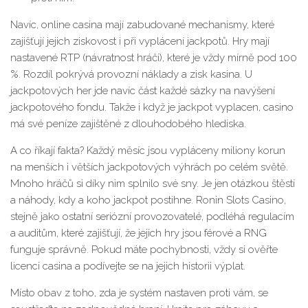
Navíc, online casina mají zabudované mechanismy, které
zajišťují jejich ziskovost i při vyplácení jackpotů. Hry mají
nastavené RTP (návratnost hráči), které je vždy mírně pod 100
%. Rozdíl pokrývá provozní náklady a zisk kasina. U
jackpotových her jde navíc část každé sázky na navýšení
jackpotového fondu. Takže i když je jackpot vyplacen, casino
má své peníze zajištěné z dlouhodobého hlediska.
A co říkají fakta? Každý měsíc jsou vypláceny miliony korun
na menších i větších jackpotových výhrách po celém světě.
Mnoho hráčů si díky nim splnilo své sny. Je jen otázkou štěstí
a náhody, kdy a koho jackpot postihne. Ronin Slots Casino,
stejně jako ostatní seriózní provozovatelé, podléhá regulacím
a auditům, které zajišťují, že jejich hry jsou férové a RNG
funguje správně. Pokud máte pochybnosti, vždy si ověřte
licenci casina a podívejte se na jejich historii výplat.
Místo obav z toho, zda je systém nastaven proti vám, se