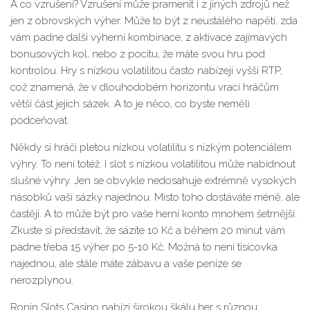
A co vzrušení? Vzrušení může pramenit i z jiných zdrojů než
jen z obrovských výher. Může to být z neustálého napětí, zda
vám padne další výherní kombinace, z aktivace zajímavých
bonusových kol, nebo z pocitu, že máte svou hru pod
kontrolou. Hry s nízkou volatilitou často nabízejí vyšší RTP,
což znamená, že v dlouhodobém horizontu vrací hráčům
větší část jejich sázek. A to je něco, co byste neměli
podceňovat.
Někdy si hráči pletou nízkou volatilitu s nízkým potenciálem
výhry. To není totéž. I slot s nízkou volatilitou může nabídnout
slušné výhry. Jen se obvykle nedosahuje extrémně vysokých
násobků vaší sázky najednou. Místo toho dostáváte méně, ale
častěji. A to může být pro vaše herní konto mnohem šetrnější.
Zkuste si představit, že sázíte 10 Kč a během 20 minut vám
padne třeba 15 výher po 5-10 Kč. Možná to není tisícovka
najednou, ale stále máte zábavu a vaše peníze se
nerozplynou.
Ronin Slots Casino nabízí širokou škálu her s různou