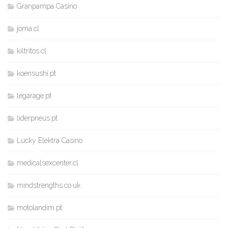
Granpampa Casino
joma.cl
kiltritos.cl
koensushi.pt
legarage.pt
liderpneus.pt
Lucky Elektra Casino
medicalsexcenter.cl
mindstrengths.co.uk
motolandim.pt