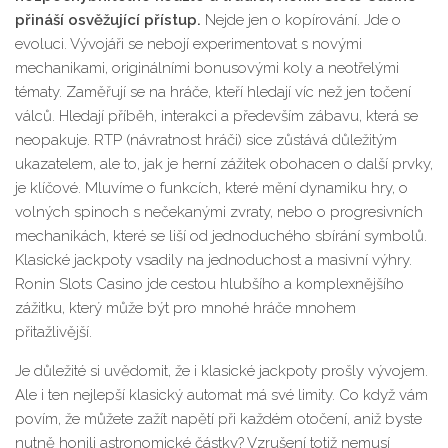
přináší osvěžující přístup.
Nejde jen o kopírování. Jde o
evoluci. Vývojáři se nebojí experimentovat s novými
mechanikami, originálními bonusovými koly a neotřelými
tématy. Zaměřují se na hráče, kteří hledají víc než jen točení
válců. Hledají příběh, interakci a především zábavu, která se
neopakuje. RTP (návratnost hráči) sice zůstává důležitým
ukazatelem, ale to, jak je herní zážitek obohacen o další prvky,
je klíčové. Mluvíme o funkcích, které mění dynamiku hry, o
volných spinoch s nečekanými zvraty, nebo o progresivních
mechanikách, které se liší od jednoduchého sbírání symbolů.
Klasické jackpoty vsadily na jednoduchost a masivní výhry.
Ronin Slots Casino jde cestou hlubšího a komplexnějšího
zážitku, který může být pro mnohé hráče mnohem
přitažlivější.
Je důležité si uvědomit, že i klasické jackpoty prošly vývojem.
Ale i ten nejlepší klasický automat má své limity. Co když vám
povím, že můžete zažít napětí při každém otočení, aniž byste
nutně honili astronomické částky? Vzrušení totiž nemusí