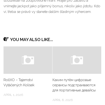
soustřeďte na zodpovědné hraní. Hrajte pro zábavu a
vnímejte jackpot jako příjemný bonus, nikoliv jako jistotu. Kdo
ví, třeba se právě vy stanete dalším šťastným výhercem.
YOU MAY ALSO LIKE...
RollXO – Tajemství
Каким путём цифровые
Vytáčených Kolísek
сервисы подстраиваются
для портативные девайсы
APRIL 1, 2026
APRIL 8, 2026