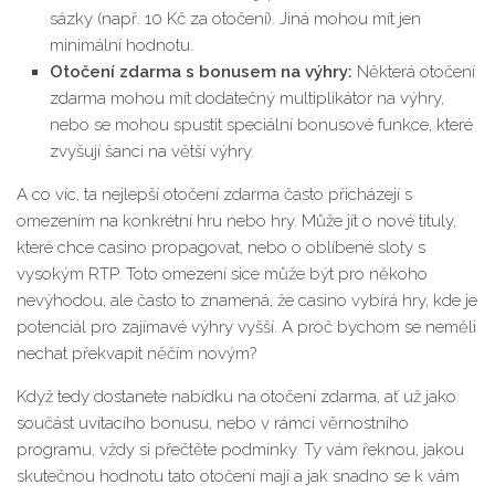
sázky (např. 10 Kč za otočení). Jiná mohou mít jen
minimální hodnotu.
Otočení zdarma s bonusem na výhry:
Některá otočení
zdarma mohou mít dodatečný multiplikátor na výhry,
nebo se mohou spustit speciální bonusové funkce, které
zvyšují šanci na větší výhry.
A co víc, ta nejlepší otočení zdarma často přicházejí s
omezením na konkrétní hru nebo hry. Může jít o nové tituly,
které chce casino propagovat, nebo o oblíbené sloty s
vysokým RTP. Toto omezení sice může být pro někoho
nevýhodou, ale často to znamená, že casino vybírá hry, kde je
potenciál pro zajímavé výhry vyšší. A proč bychom se neměli
nechat překvapit něčím novým?
Když tedy dostanete nabídku na otočení zdarma, ať už jako
součást uvítacího bonusu, nebo v rámci věrnostního
programu, vždy si přečtěte podmínky. Ty vám řeknou, jakou
skutečnou hodnotu tato otočení mají a jak snadno se k vám