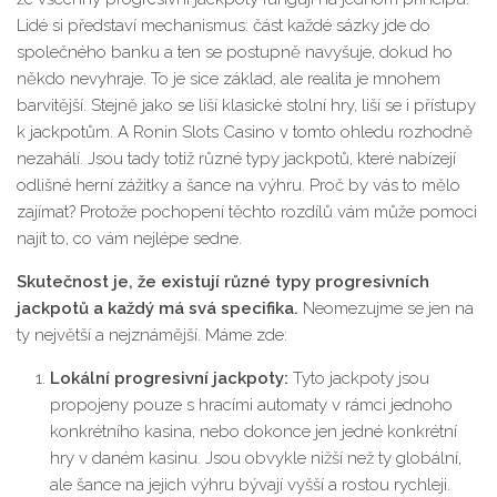
Lidé si představí mechanismus: část každé sázky jde do
společného banku a ten se postupně navyšuje, dokud ho
někdo nevyhraje. To je sice základ, ale realita je mnohem
barvitější. Stejně jako se liší klasické stolní hry, liší se i přístupy
k jackpotům. A Ronin Slots Casino v tomto ohledu rozhodně
nezahálí. Jsou tady totiž různé typy jackpotů, které nabízejí
odlišné herní zážitky a šance na výhru. Proč by vás to mělo
zajímat? Protože pochopení těchto rozdílů vám může pomoci
najít to, co vám nejlépe sedne.
Skutečnost je, že existují různé typy progresivních
jackpotů a každý má svá specifika.
Neomezujme se jen na
ty největší a nejznámější. Máme zde:
Lokální progresivní jackpoty:
Tyto jackpoty jsou
propojeny pouze s hracími automaty v rámci jednoho
konkrétního kasina, nebo dokonce jen jedné konkrétní
hry v daném kasinu. Jsou obvykle nižší než ty globální,
ale šance na jejich výhru bývají vyšší a rostou rychleji.