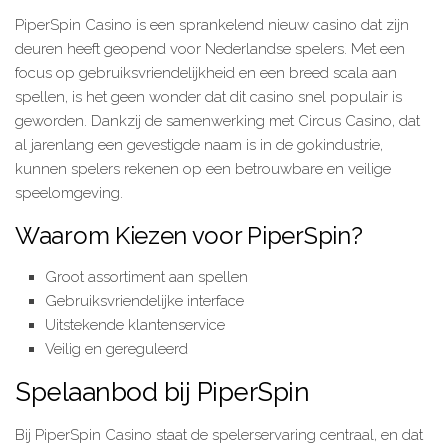
PiperSpin Casino is een sprankelend nieuw casino dat zijn
deuren heeft geopend voor Nederlandse spelers. Met een
focus op gebruiksvriendelijkheid en een breed scala aan
spellen, is het geen wonder dat dit casino snel populair is
geworden. Dankzij de samenwerking met Circus Casino, dat
al jarenlang een gevestigde naam is in de gokindustrie,
kunnen spelers rekenen op een betrouwbare en veilige
speelomgeving.
Waarom Kiezen voor PiperSpin?
Groot assortiment aan spellen
Gebruiksvriendelijke interface
Uitstekende klantenservice
Veilig en gereguleerd
Spelaanbod bij PiperSpin
Bij PiperSpin Casino staat de spelerservaring centraal, en dat