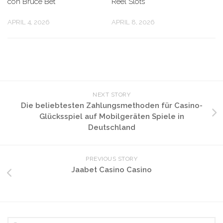
con Bruce Bet
Reel Slots
APRIL 4, 2026
APRIL 8, 2026
NEXT STORY
Die beliebtesten Zahlungsmethoden für Casino-
Glücksspiel auf Mobilgeräten Spiele in
Deutschland
PREVIOUS STORY
Jaabet Casino Casino