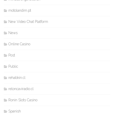
motolandim.pt
New Video Chat Platform
News
Online Casino
Post
Public
rehabkin.cl
reloncaviradio.cl
Ronin Slots Casino
Spanish