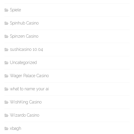
Spiele
Spinhub Casino
Spinzen Casino
sushicasino 10.04
Uncategorized
Wager Palace Casino
what to name your ai
WishKing Casino
Wizardo Casino
xbagh