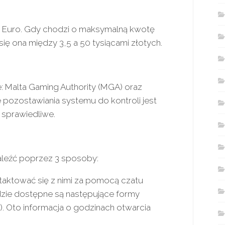
 Euro. Gdy chodzi o maksymalną kwotę
ię ona między 3,5 a 50 tysiącami złotych.
: Malta Gaming Authority (MGA) oraz
 pozostawiania systemu do kontroli jest
j sprawiedliwe.
leźć poprzez 3 sposoby:
taktować się z nimi za pomocą czatu
gdzie dostępne są następujące formy
e). Oto informacja o godzinach otwarcia