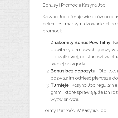
Bonusy i Promocje Kasyna Joo
Kasyno Joo oferuje wiele różnorodn
celem jest maksymalizowanie ich ro
promocji:
Znakomity Bonus Powitalny
: K
powitalny dla nowych graczy w
początkowej, co stanowi świetną
swojej przygody.
Bonus bez depozytu
: Oto kole
pozwala im odnieść pierwsze do
Turnieje
: Kasyno Joo regularnie
grami, które sprawiają, że ich ro
wyzwieniowa.
Formy Płatności W Kasynie Joo