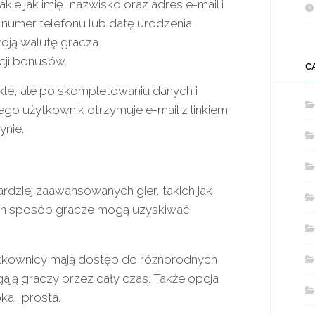
ie jak imię, nazwisko oraz adres e-mail i
k numer telefonu lub datę urodzenia.
oją walutę gracza.
cji bonusów.
C
ykle, ale po skompletowaniu danych i
ego użytkownik otrzymuje e-mail z linkiem
ynie.
ardziej zaawansowanych gier, takich jak
 ten sposób gracze mogą uzyskiwać
tkownicy mają dostęp do różnorodnych
ją graczy przez cały czas. Także opcja
a i prosta.