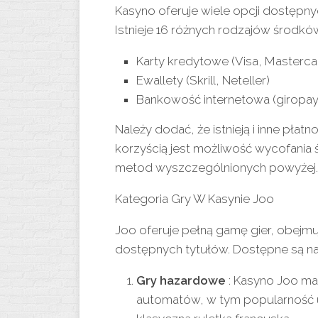
Kasyno oferuje wiele opcji dostępny
Istnieje 16 różnych rodzajów środków
Karty kredytowe (Visa, Masterca
Ewallety (Skrill, Neteller)
Bankowość internetowa (giropay,
Należy dodać, że istnieją i inne pła
korzyścią jest możliwość wycofania ś
metod wyszczególnionych powyżej.
Kategoria Gry W Kasynie Joo
Joo oferuje pełną gamę gier, obej
dostępnych tytułów. Dostępne są nas
Gry hazardowe
: Kasyno Joo ma
automatów, w tym popularność uz