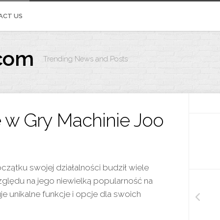
ACT US
com
Trending News and Posts
IVOS.ORG
 w Gry Machinie Joo
czątku swojej działalności budził wiele
zględu na jego niewielką popularność na
e unikalne funkcje i opcje dla swoich