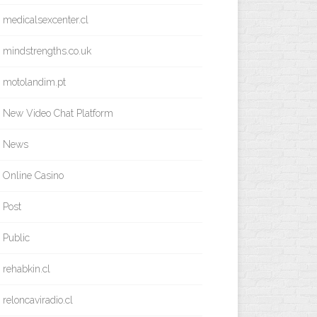
medicalsexcenter.cl
mindstrengths.co.uk
motolandim.pt
New Video Chat Platform
News
Online Casino
Post
Public
rehabkin.cl
reloncaviradio.cl