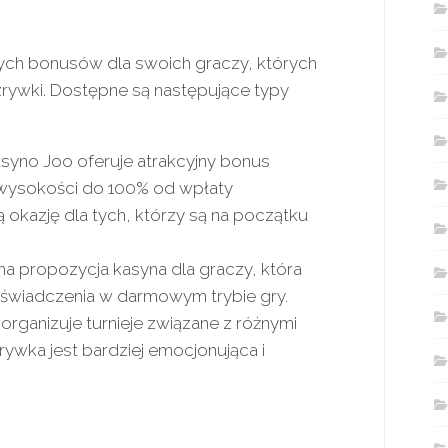
ych bonusów dla swoich graczy, których
zrywki. Dostępne są następujące typy
asyno Joo oferuje atrakcyjny bonus
 wysokości do 100% od wpłaty
 okazję dla tych, którzy są na początku
jna propozycja kasyna dla graczy, która
świadczenia w darmowym trybie gry.
 organizuje turnieje związane z różnymi
zrywka jest bardziej emocjonująca i