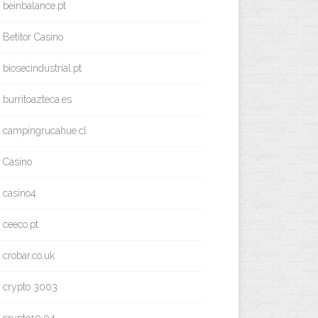
beinbalance.pt
Betitor Casino
biosecindustrial.pt
burritoazteca.es
campingrucahue.cl
Casino
casino4
ceeco.pt
crobar.co.uk
crypto 3003