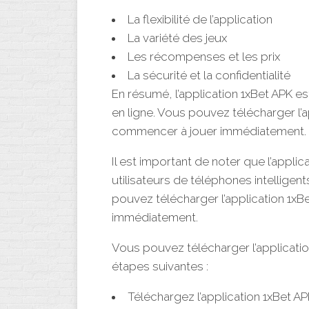
La flexibilité de l’application
La variété des jeux
Les récompenses et les prix
La sécurité et la confidentialité
En résumé, l’application 1xBet APK es
en ligne. Vous pouvez télécharger l’
commencer à jouer immédiatement.
Il est important de noter que l’appli
utilisateurs de téléphones intelligen
pouvez télécharger l’application 1x
immédiatement.
Vous pouvez télécharger l’applicatio
étapes suivantes :
Téléchargez l’application 1xBet A