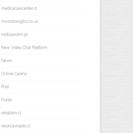
medicalsexcenter.cl
mindstrengths.co.uk
motolandim.pt
New Video Chat Platform
News
Online Casino
Post
Public
rehabkin.cl
reloncaviradio.cl