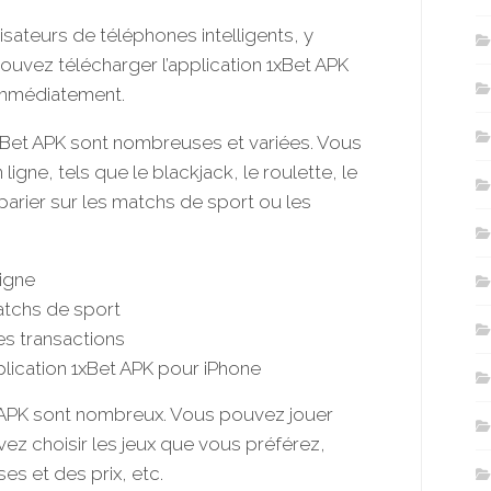
isateurs de téléphones intelligents, y
ouvez télécharger l’application 1xBet APK
immédiatement.
 1xBet APK sont nombreuses et variées. Vous
igne, tels que le blackjack, le roulette, le
arier sur les matchs de sport ou les
ligne
matchs de sport
des transactions
pplication 1xBet APK pour iPhone
t APK sont nombreux. Vous pouvez jouer
ez choisir les jeux que vous préférez,
 et des prix, etc.