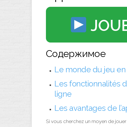
JOU
Содержимое
Le monde du jeu en 
Les fonctionnalités d
ligne
Les avantages de l’a
Si vous cherchez un moyen de jouer 