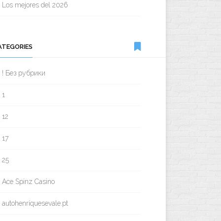
Los mejores del 2026
ATEGORIES
! Без рубрики
1
12
17
25
Ace Spinz Casino
autohenriquesevale.pt