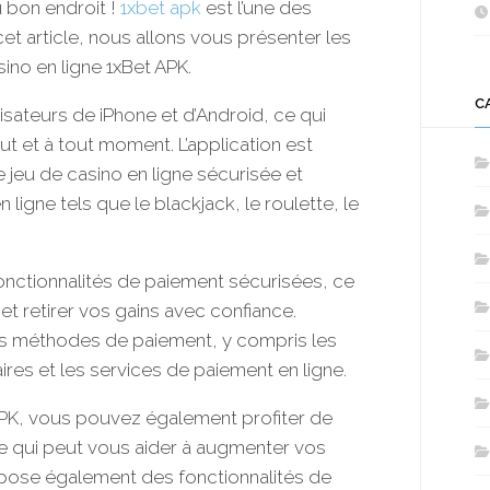
 bon endroit !
1xbet apk
est l’une des
et article, nous allons vous présenter les
sino en ligne 1xBet APK.
C
lisateurs de iPhone et d’Android, ce qui
t et à tout moment. L’application est
 jeu de casino en ligne sécurisée et
ligne tels que le blackjack, le roulette, le
nctionnalités de paiement sécurisées, ce
et retirer vos gains avec confiance.
s méthodes de paiement, y compris les
aires et les services de paiement en ligne.
 APK, vous pouvez également profiter de
e qui peut vous aider à augmenter vos
opose également des fonctionnalités de