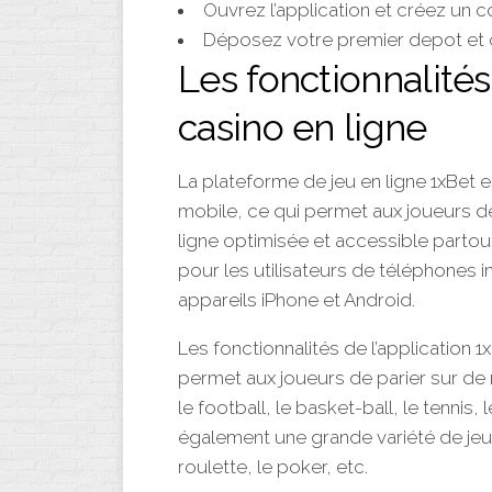
Ouvrez l’application et créez un
Déposez votre premier depot et
Les fonctionnalités
casino en ligne
La plateforme de jeu en ligne 1xBet 
mobile, ce qui permet aux joueurs de
ligne optimisée et accessible partout
pour les utilisateurs de téléphones in
appareils iPhone et Android.
Les fonctionnalités de l’application 
permet aux joueurs de parier sur de
le football, le basket-ball, le tennis,
également une grande variété de jeux
roulette, le poker, etc.