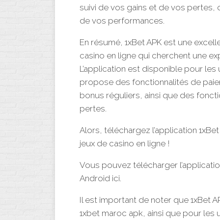
suivi de vos gains et de vos pertes,
de vos performances.
En résumé, 1xBet APK est une excell
casino en ligne qui cherchent une ex
L’application est disponible pour les 
propose des fonctionnalités de pai
bonus réguliers, ainsi que des foncti
pertes.
Alors, téléchargez l’application 1xB
jeux de casino en ligne !
Vous pouvez télécharger l’applicatio
Android ici.
Il est important de noter que 1xBet A
1xbet maroc apk, ainsi que pour les u