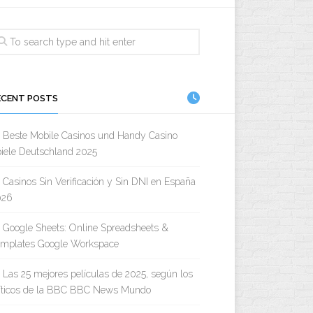
ECENT POSTS
Beste Mobile Casinos und Handy Casino
iele Deutschland 2025
Casinos Sin Verificación y Sin DNI en España
026
Google Sheets: Online Spreadsheets &
emplates Google Workspace
Las 25 mejores películas de 2025, según los
íticos de la BBC BBC News Mundo