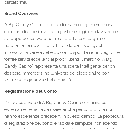
piattaforma.
Brand Overview
A Big Candy Casino fa parte di una holding internazionale
con anni di esperienza nella gestione di giochi d’azzardo e
sviluppo dei software per il settore. La compagnia è
notoriamente nota in tutto il mondo per i suoi giochi
innovativi, la varietà delle opzioni disponibili e l’impegno nel
fornire servizi eccellenti ai propri utenti. Il marchio "A Big
Candy Casino" rappresenta una scelta intelligente per chi
desidera immergersi nell’universo dei gioco online con
sicurezza e garanzia di alta qualità.
Registrazione del Conto
L’interfaccia web di A Big Candy Casino è intuitiva ed
estremamente facile da usare, anche per coloro che non
hanno esperienze precedenti in questo campo. La procedura
di registrazione del conto è rapida e semplice, richiedendo