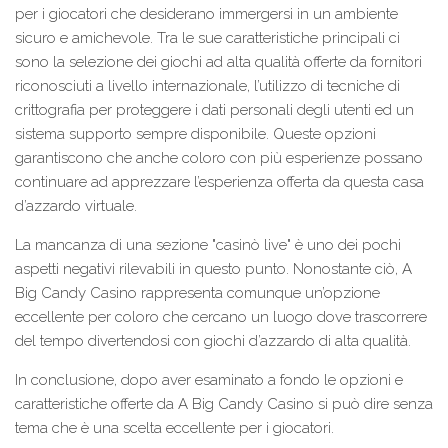
per i giocatori che desiderano immergersi in un ambiente
sicuro e amichevole. Tra le sue caratteristiche principali ci
sono la selezione dei giochi ad alta qualità offerte da fornitori
riconosciuti a livello internazionale, l’utilizzo di tecniche di
crittografia per proteggere i dati personali degli utenti ed un
sistema supporto sempre disponibile. Queste opzioni
garantiscono che anche coloro con più esperienze possano
continuare ad apprezzare l’esperienza offerta da questa casa
d’azzardo virtuale.
La mancanza di una sezione "casinò live" è uno dei pochi
aspetti negativi rilevabili in questo punto. Nonostante ciò, A
Big Candy Casino rappresenta comunque un’opzione
eccellente per coloro che cercano un luogo dove trascorrere
del tempo divertendosi con giochi d’azzardo di alta qualità.
In conclusione, dopo aver esaminato a fondo le opzioni e
caratteristiche offerte da A Big Candy Casino si può dire senza
tema che è una scelta eccellente per i giocatori.