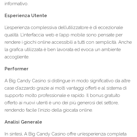
informativo.
Esperienza Utente
L’esperienza complessiva dell’utilizzatore è di eccezionale
qualità. L’interfaccia web e l’app mobile sono pensate per
rendere i giochi online accessibili a tutti con semplicità. Anche
la grafica utilizzata è ben lavorata ed evoca un ambiente
accogliente.
Performer
A Big Candy Casino si distingue in modo significativo da altre
case d’azzardo grazie ai molti vantaggi offerti e al sistema di
supporto molto professionale e rapido. Il bonus gratuito
offerto ai nuovi utenti è uno dei più generosi del settore,
rendendo facile l’inizio della giocata online.
Analisi Generale
In sintesi, A Big Candy Casino offre un’esperienza completa