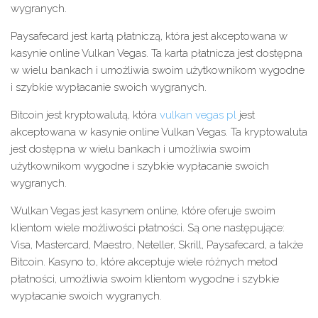
wygranych.
Paysafecard jest kartą płatniczą, która jest akceptowana w
kasynie online Vulkan Vegas. Ta karta płatnicza jest dostępna
w wielu bankach i umożliwia swoim użytkownikom wygodne
i szybkie wypłacanie swoich wygranych.
Bitcoin jest kryptowalutą, która
vulkan vegas pl
jest
akceptowana w kasynie online Vulkan Vegas. Ta kryptowaluta
jest dostępna w wielu bankach i umożliwia swoim
użytkownikom wygodne i szybkie wypłacanie swoich
wygranych.
Wulkan Vegas jest kasynem online, które oferuje swoim
klientom wiele możliwości płatności. Są one następujące:
Visa, Mastercard, Maestro, Neteller, Skrill, Paysafecard, a także
Bitcoin. Kasyno to, które akceptuje wiele różnych metod
płatności, umożliwia swoim klientom wygodne i szybkie
wypłacanie swoich wygranych.