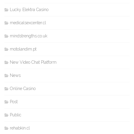
Lucky Elektra Casino
medicalsexcenter.cl
mindstrengths.co.uk
motolandim.pt
New Video Chat Platform
News
Online Casino
Post
Public
rehabkin.cl