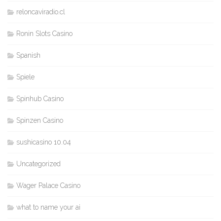
reloncaviradio.cl
Ronin Slots Casino
Spanish
Spiele
Spinhub Casino
Spinzen Casino
sushicasino 10.04
Uncategorized
Wager Palace Casino
what to name your ai