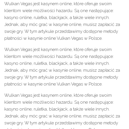
Wulkan Vegas jest kasynem online, które oferuje swoim
klientom wiele możliwości hazardu. Są one następujące:
kasyno online, ruletka, blackjack, a także wiele innych.
Jednak, aby móc grać w kasynie online, musisz zapłacić za
swoje gry. W tym artykule przedstawimy dostępne metody
płatności w kasynie online Vulkan Vegas w Polsce.
Wulkan Vegas jest kasynem online, które oferuje swoim
klientom wiele możliwości hazardu. Są one następujące:
kasyno online, ruletka, blackjack, a także wiele innych.
Jednak, aby móc grać w kasynie online, musisz zapłacić za
swoje gry. W tym artykule przedstawimy dostępne metody
płatności w kasynie online Vulkan Vegas w Polsce.
Wulkan Vegas jest kasynem online, które oferuje swoim
klientom wiele możliwości hazardu. Są one następujące:
kasyno online, ruletka, blackjack, a także wiele innych.
Jednak, aby móc grać w kasynie online, musisz zapłacić za
swoje gry. W tym artykule przedstawimy dostępne metody