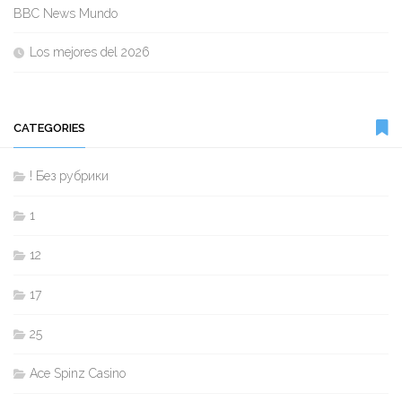
BBC News Mundo
Los mejores del 2026
CATEGORIES
! Без рубрики
1
12
17
25
Ace Spinz Casino