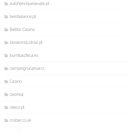
autohenriquesevale.pt
beinbalance.pt
Betitor Casino
biosecindustrial.pt
burritoazteca.es
campingrucahue.cl
Casino
casino4
ceeco.pt
crobar.co.uk