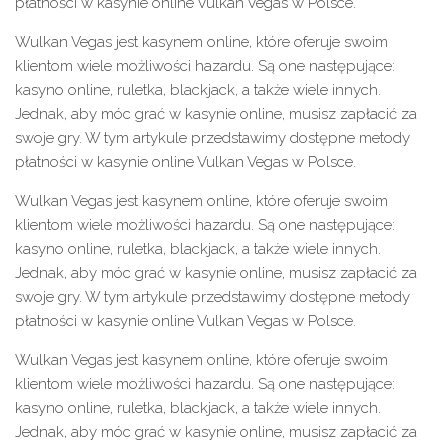
płatności w kasynie online Vulkan Vegas w Polsce.
Wulkan Vegas jest kasynem online, które oferuje swoim
klientom wiele możliwości hazardu. Są one następujące:
kasyno online, ruletka, blackjack, a także wiele innych.
Jednak, aby móc grać w kasynie online, musisz zapłacić za
swoje gry. W tym artykule przedstawimy dostępne metody
płatności w kasynie online Vulkan Vegas w Polsce.
Wulkan Vegas jest kasynem online, które oferuje swoim
klientom wiele możliwości hazardu. Są one następujące:
kasyno online, ruletka, blackjack, a także wiele innych.
Jednak, aby móc grać w kasynie online, musisz zapłacić za
swoje gry. W tym artykule przedstawimy dostępne metody
płatności w kasynie online Vulkan Vegas w Polsce.
Wulkan Vegas jest kasynem online, które oferuje swoim
klientom wiele możliwości hazardu. Są one następujące:
kasyno online, ruletka, blackjack, a także wiele innych.
Jednak, aby móc grać w kasynie online, musisz zapłacić za