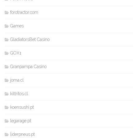
forotractor.com
Games
GladiatorsBet Casino
GOX1
Granpampa Casino
joma.cl
kiltritos.cl
koensushi.pt
legarage.pt
liderpneus.pt