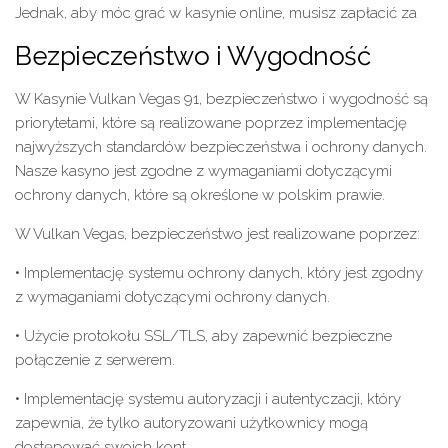
Jednak, aby móc grać w kasynie online, musisz zapłacić za
Bezpieczeństwo i Wygodność
W Kasynie Vulkan Vegas 91, bezpieczeństwo i wygodność są
priorytetami, które są realizowane poprzez implementację
najwyższych standardów bezpieczeństwa i ochrony danych.
Nasze kasyno jest zgodne z wymaganiami dotyczącymi
ochrony danych, które są określone w polskim prawie.
W Vulkan Vegas, bezpieczeństwo jest realizowane poprzez:
• Implementację systemu ochrony danych, który jest zgodny
z wymaganiami dotyczącymi ochrony danych.
• Użycie protokołu SSL/TLS, aby zapewnić bezpieczne
połączenie z serwerem.
• Implementację systemu autoryzacji i autentyczacji, który
zapewnia, że tylko autoryzowani użytkownicy mogą
dostępować swoich kont.