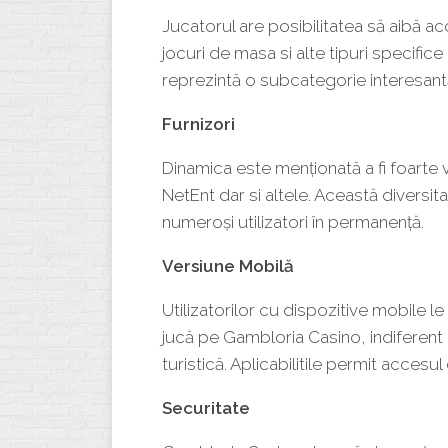
Jucatorul are posibilitatea să aibă acc
jocuri de masa si alte tipuri specifice
reprezintă o subcategorie interesantă
Furnizori
Dinamica este menționată a fi foarte va
NetEnt dar si altele. Această diversita
numeroși utilizatori în permanență.
Versiune Mobilă
Utilizatorilor cu dispozitive mobile le
jucă pe Gambloria Casino, indiferent c
turistică. Aplicabilitile permit accesul 
Securitate