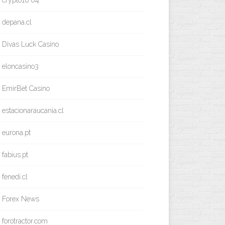
crypto10.04
depana.cl
Divas Luck Casino
eloncasino3
EmirBet Casino
estacionaraucania.cl
eurona.pt
fabius.pt
fenedi.cl
Forex News
forotractor.com