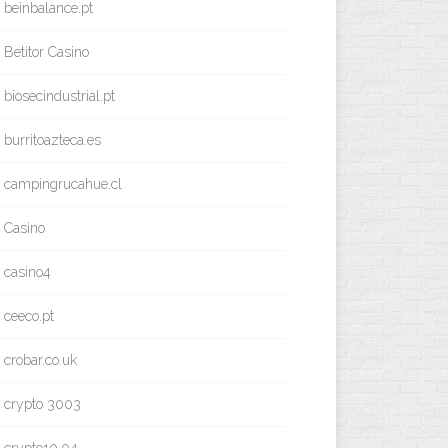
beinbalance.pt
Betitor Casino
biosecindustrial.pt
burritoazteca.es
campingrucahue.cl
Casino
casino4
ceeco.pt
crobar.co.uk
crypto 3003