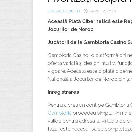
UNCATEGORIZED
APRIL 12, 2026
Această Plată Cibernetică este Re
Jocurilor de Noroc
Jucătorii de la Gambloria Casino Su
Gambloria Casino, o platformă onlin
oferta variată și design intuitiv, funcț
vigoare. Aceasta este o plată ciberne
Națională a Jocurilor de Noroc din ța
Inregistrarea
Pentru a crea un cont pe Gambloria C
Gambloria
procedeu simplu. Prima et
valide pentru adresa ta virtuală de e-
fază, este necesar să se completeze