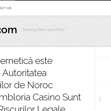
ACT US
com
Trending News and Posts
IVOS.ORG
ernetică este
Autoritatea
ilor de Noroc
ambloria Casino Sunt
Riscurilor Legale