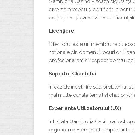
Gambloria Casino vizează siguranța ut
diverse protecții și certificările pent
de joc, dar și garantarea confidențialit
Licențiere
Oferitorul este un membru recunoscut a
naționale din domeniul jocurilor. Licen
profesionalism și respect pentru legil
Suportul Clientului
În caz de încetinire sau problema, sup
mai multe canale (email si chat on-line
Experienta Utilizatorului (UX)
Interfața Gambloria Casino a fost pr
ergonomie. Elementele importante sun