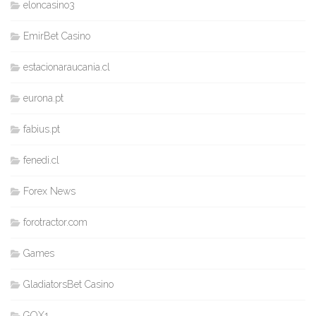
eloncasino3
EmirBet Casino
estacionaraucania.cl
eurona.pt
fabius.pt
fenedi.cl
Forex News
forotractor.com
Games
GladiatorsBet Casino
GOX1