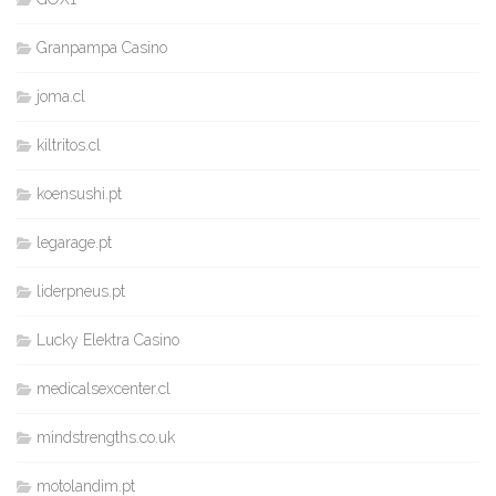
Granpampa Casino
joma.cl
kiltritos.cl
koensushi.pt
legarage.pt
liderpneus.pt
Lucky Elektra Casino
medicalsexcenter.cl
mindstrengths.co.uk
motolandim.pt