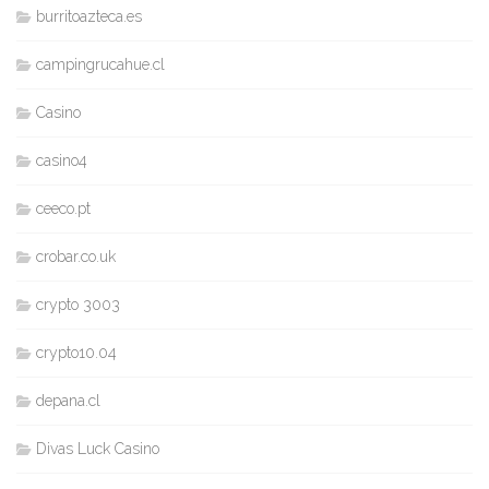
burritoazteca.es
campingrucahue.cl
Casino
casino4
ceeco.pt
crobar.co.uk
crypto 3003
crypto10.04
depana.cl
Divas Luck Casino