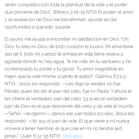
serán completos con toda la plenitud de la vida y el poder
que proviene de Dios”. (Efesios 3:16-19 NTV) El poder, el amor
y la revelación de Dios me transforman, ayunar es dar
oportunidad a que esto suceda.
El ayuno me ayuda a encontrar mi satisfacción en Dios “Oh
Dios, tú eres mi Dios; de todo corazón te busco. Mi alma tiene
sed de ti; todo mi cuerpo te anhela en esta tierra reseca y
agotada donde no hay agua. Te he visto en tu santuario y he
contemplado tu poder y tu gloria. Tu amor inagotable es
mejor que la vida misma, ¡cuánto te alabo!” (Salmos 63:1-3
NTV); “Jesús les respondió: —Les digo la verdad, no fue
Moisés quien les dio el pan del cielo, fue mi Padre. Y ahora él
les ofrece el verdadero pan del cielo, 33 pues el verdadero
pan de Dios es el que desciende del cielo y da vida al mundo.
—Señor —le dijeron—, danos ese pan todos los días. Jesús les
respondió: —Yo soy el pan de vida. El que viene a mí nunca
volverá a tener hambre; el que cree en mí no tendrá sed
jamás.” (Juan 6:32-35 NTV).
click aqui
.