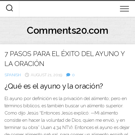
Skip
to
content
Comments20.com
7 PASOS PARA EL ÉXITO DEL AYUNO Y
LA ORACIÓN
SPANISH
AUGUST 21, 2019
0
¿Qué es el ayuno y la oración?
El ayuno por definición es la privación del alimento; pero en
términos bíblicos, es también buscar un alimento superior.
Como dijo Jesús “Entonces Jesús explicó: —Mi alimento
consiste en hacer la voluntad de Dios, quien me envió, y en
terminar su obra” (Juan 4:34 NTV). Entonces el ayuno es dejar
de comer alimento natural, para comer un alimento espiritual.