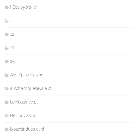
! Без рубрики
1
12
17
25
Ace Spinz Casino
autohenriquesevale.pt
beinbalance.pt
Betitor Casino
biosecindustrial.pt