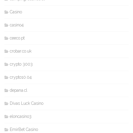
Casino
casino4
ceeco.pt
crobar.co.uk
crypto 3003
crypto10.04
depana.cl
Divas Luck Casino
eloncasino3
EmirBet Casino