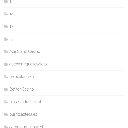
1
12
17
25
Ace Spinz Casino
autohenriquesevale.pt
beinbalance.pt
Betitor Casino
biosecindustrial.pt
burritoazteca.es
campingrucahue.cl