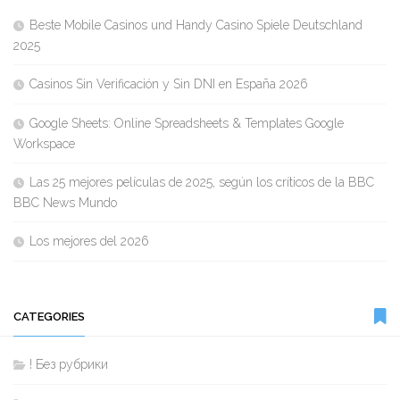
Beste Mobile Casinos und Handy Casino Spiele Deutschland
2025
Casinos Sin Verificación y Sin DNI en España 2026
Google Sheets: Online Spreadsheets & Templates Google
Workspace
Las 25 mejores películas de 2025, según los críticos de la BBC
BBC News Mundo
Los mejores del 2026
CATEGORIES
! Без рубрики