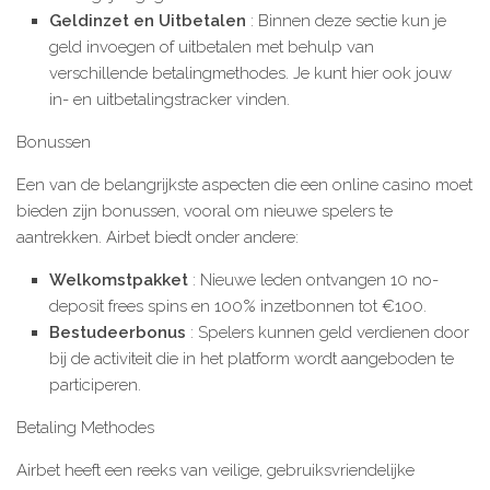
Geldinzet en Uitbetalen
: Binnen deze sectie kun je
geld invoegen of uitbetalen met behulp van
verschillende betalingmethodes. Je kunt hier ook jouw
in- en uitbetalingstracker vinden.
Bonussen
Een van de belangrijkste aspecten die een online casino moet
bieden zijn bonussen, vooral om nieuwe spelers te
aantrekken. Airbet biedt onder andere:
Welkomstpakket
: Nieuwe leden ontvangen 10 no-
deposit frees spins en 100% inzetbonnen tot €100.
Bestudeerbonus
: Spelers kunnen geld verdienen door
bij de activiteit die in het platform wordt aangeboden te
participeren.
Betaling Methodes
Airbet heeft een reeks van veilige, gebruiksvriendelijke