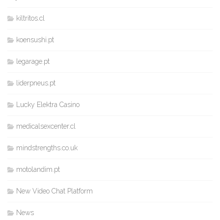
kiltritos.cl
koensushi.pt
legarage.pt
liderpneus.pt
Lucky Elektra Casino
medicalsexcenter.cl
mindstrengths.co.uk
motolandim.pt
New Video Chat Platform
News