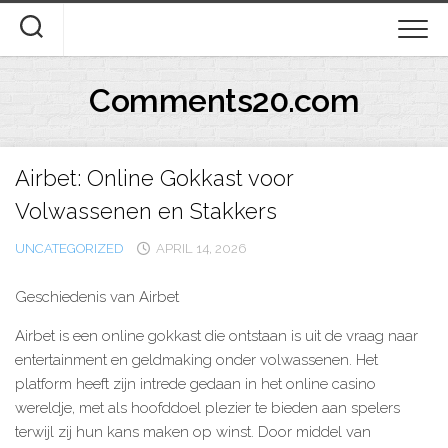
Skip
to
content
Comments20.com
Airbet: Online Gokkast voor
Volwassenen en Stakkers
UNCATEGORIZED
APRIL 14, 2026
Geschiedenis van Airbet
Airbet is een online gokkast die ontstaan is uit de vraag naar
entertainment en geldmaking onder volwassenen. Het
platform heeft zijn intrede gedaan in het online casino
wereldje, met als hoofddoel plezier te bieden aan spelers
terwijl zij hun kans maken op winst. Door middel van