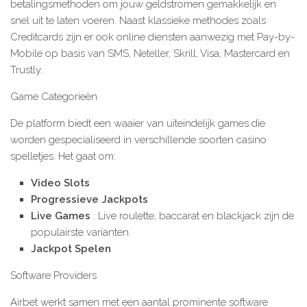
betalingsmethoden om jouw geldstromen gemakkelijk en
snel uit te laten voeren. Naast klassieke methodes zoals
Creditcards zijn er ook online diensten aanwezig met Pay-by-
Mobile op basis van SMS, Neteller, Skrill, Visa, Mastercard en
Trustly.
Game Categorieën
De platform biedt een waaier van uiteindelijk games die
worden gespecialiseerd in verschillende soorten casino
spelletjes. Het gaat om:
Video Slots
Progressieve Jackpots
Live Games
: Live roulette, baccarat en blackjack zijn de
populairste varianten.
Jackpot Spelen
Software Providers
Airbet werkt samen met een aantal prominente software