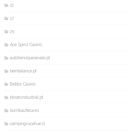
12
17
25
Ace Spinz Casino
autohenriquesevale.pt
beinbalance.pt
Betitor Casino
biosecindustrial.pt
burritoazteca.es
campingrucahue.cl