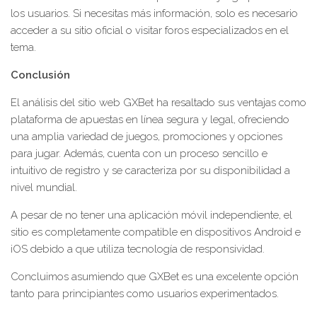
los usuarios. Si necesitas más información, solo es necesario
acceder a su sitio oficial o visitar foros especializados en el
tema.
Conclusión
El análisis del sitio web GXBet ha resaltado sus ventajas como
plataforma de apuestas en línea segura y legal, ofreciendo
una amplia variedad de juegos, promociones y opciones
para jugar. Además, cuenta con un proceso sencillo e
intuitivo de registro y se caracteriza por su disponibilidad a
nivel mundial.
A pesar de no tener una aplicación móvil independiente, el
sitio es completamente compatible en dispositivos Android e
iOS debido a que utiliza tecnología de responsividad.
Concluimos asumiendo que GXBet es una excelente opción
tanto para principiantes como usuarios experimentados.