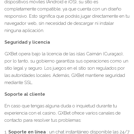
dispositivos móviles (Android e iOS), su sitio es
completamente compatible, ya que cuenta con un diseño
responsivo. Esto significa que podrás jugar directamente en tu
navegador web, sin necesidad de descargar ni instalar
ninguna aplicación.
Seguridad y licencia
GXBet opera bajo la licencia de las islas Caimán (Curaçao),
por lo tanto, su gobierno garantiza sus operaciones como un
sitio legal y seguro. Los juegos en el sitio son regulados por
las autoridades locales. Además, GXBet mantiene seguridad
mediante SSL.
Soporte al cliente
En caso que tengas alguna duda o inquietud durante tu
experiencia con el casino, GXBet ofrece varios canales de
contacto para resolver tus problemas:
1.
Soporte en línea
: un chat instantáneo disponible las 24/7