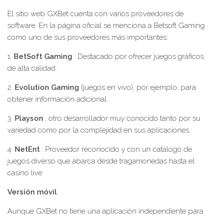
El sitio web GXBet cuenta con varios proveedores de
software. En la página oficial se menciona a Betsoft Gaming
como uno de sus proveedores más importantes:
1.
BetSoft Gaming
: Destacado por ofrecer juegos gráficos
de alta calidad.
2.
Evolution Gaming
(juegos en vivo), por ejemplo, para
obtener información adicional.
3.
Playson
, otro desarrollador muy conocido tanto por su
variedad como por la complejidad en sus aplicaciones.
4.
NetEnt
: Proveedor reconocido y con un catálogo de
juegos diverso que abarca desde tragamonedas hasta el
casino live
Versión móvil
Aunque GXBet no tiene una aplicación independiente para