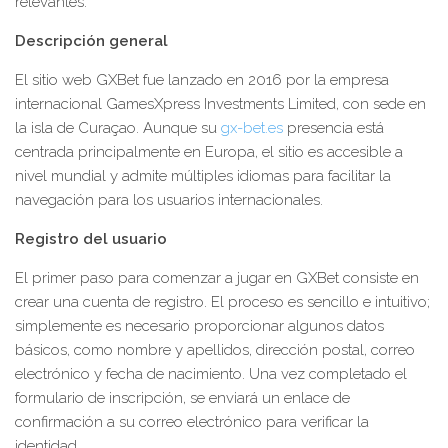
relevantes.
Descripción general
El sitio web GXBet fue lanzado en 2016 por la empresa
internacional GamesXpress Investments Limited, con sede en
la isla de Curaçao. Aunque su
gx-bet.es
presencia está
centrada principalmente en Europa, el sitio es accesible a
nivel mundial y admite múltiples idiomas para facilitar la
navegación para los usuarios internacionales.
Registro del usuario
El primer paso para comenzar a jugar en GXBet consiste en
crear una cuenta de registro. El proceso es sencillo e intuitivo;
simplemente es necesario proporcionar algunos datos
básicos, como nombre y apellidos, dirección postal, correo
electrónico y fecha de nacimiento. Una vez completado el
formulario de inscripción, se enviará un enlace de
confirmación a su correo electrónico para verificar la
identidad.