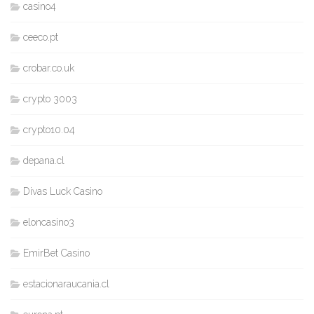
casino4
ceeco.pt
crobar.co.uk
crypto 3003
crypto10.04
depana.cl
Divas Luck Casino
eloncasino3
EmirBet Casino
estacionaraucania.cl