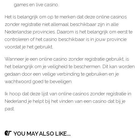
games en live casino.
Het is belangrijk om op te merken dat deze online casinos
zonder registratie niet allemaal beschikbaar zijn in alle
Nederlandse provincies. Daarom is het belangrijk om eerst te
controleren of het casino beschikbaar is in jouw provincie
voordat je het gebruikt.
Wanneer je een online casino zonder registratie gebruikt, is
het belangrijk om je veiligheid te beschermen. Dit kan worden
gedaan door een veilige verbinding te gebruiken en je
wachtwoord goed te beveiligen.
Ik hoop dat deze lijst van online casinos zonder registratie in
Nederland je helpt bij het vinden van een casino dat bij je
past.
YOU MAY ALSO LIKE...