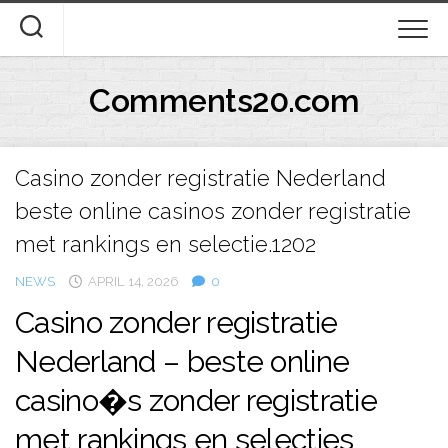
Skip
to
content
Comments20.com
Casino zonder registratie Nederland
beste online casinos zonder registratie
met rankings en selectie.1202
NEWS
APRIL 14, 2026
0
Casino zonder registratie
Nederland – beste online
casino�s zonder registratie
met rankings en selecties