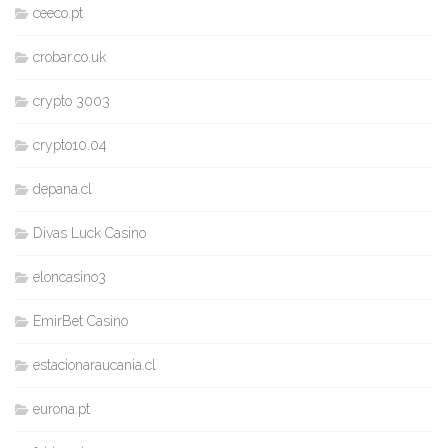
ceeco.pt
crobar.co.uk
crypto 3003
crypto10.04
depana.cl
Divas Luck Casino
eloncasino3
EmirBet Casino
estacionaraucania.cl
eurona.pt