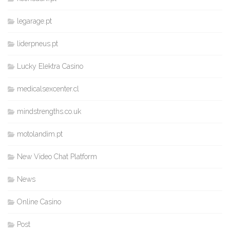
legarage.pt
liderpneus.pt
Lucky Elektra Casino
medicalsexcenter.cl
mindstrengths.co.uk
motolandim.pt
New Video Chat Platform
News
Online Casino
Post