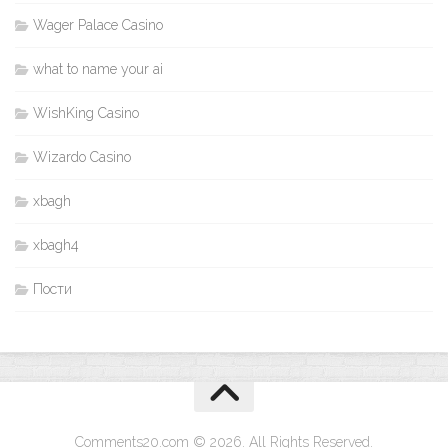
Wager Palace Casino
what to name your ai
WishKing Casino
Wizardo Casino
xbagh
xbagh4
Пости
Comments20.com © 2026. All Rights Reserved.