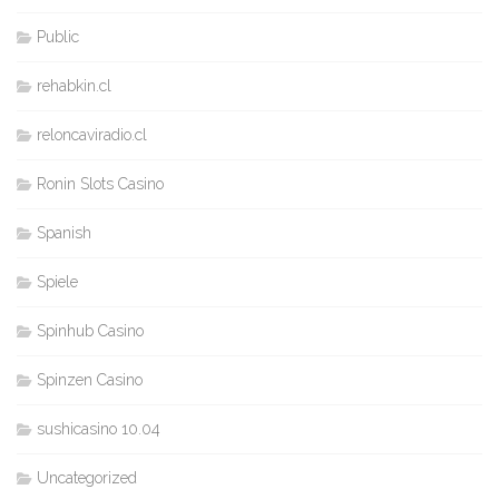
Public
rehabkin.cl
reloncaviradio.cl
Ronin Slots Casino
Spanish
Spiele
Spinhub Casino
Spinzen Casino
sushicasino 10.04
Uncategorized