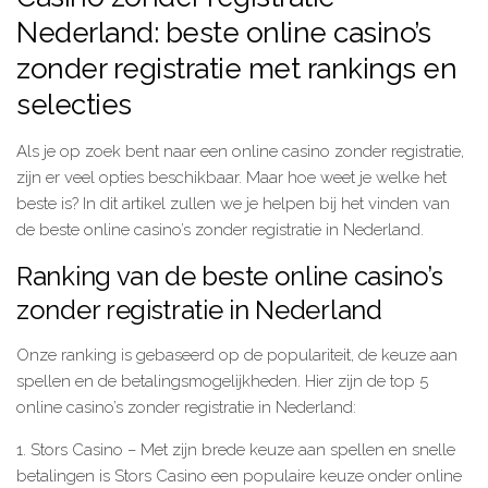
Nederland: beste online casino’s
zonder registratie met rankings en
selecties
Als je op zoek bent naar een online casino zonder registratie,
zijn er veel opties beschikbaar. Maar hoe weet je welke het
beste is? In dit artikel zullen we je helpen bij het vinden van
de beste online casino’s zonder registratie in Nederland.
Ranking van de beste online casino’s
zonder registratie in Nederland
Onze ranking is gebaseerd op de populariteit, de keuze aan
spellen en de betalingsmogelijkheden. Hier zijn de top 5
online casino’s zonder registratie in Nederland:
1. Stors Casino – Met zijn brede keuze aan spellen en snelle
betalingen is Stors Casino een populaire keuze onder online