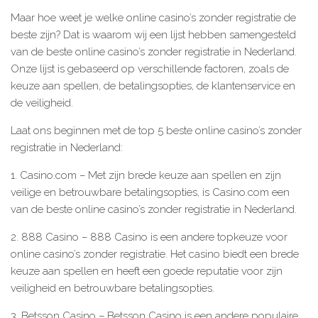
Maar hoe weet je welke online casino’s zonder registratie de
beste zijn? Dat is waarom wij een lijst hebben samengesteld
van de beste online casino’s zonder registratie in Nederland.
Onze lijst is gebaseerd op verschillende factoren, zoals de
keuze aan spellen, de betalingsopties, de klantenservice en
de veiligheid.
Laat ons beginnen met de top 5 beste online casino’s zonder
registratie in Nederland:
1. Casino.com – Met zijn brede keuze aan spellen en zijn
veilige en betrouwbare betalingsopties, is Casino.com een
van de beste online casino’s zonder registratie in Nederland.
2. 888 Casino – 888 Casino is een andere topkeuze voor
online casino’s zonder registratie. Het casino biedt een brede
keuze aan spellen en heeft een goede reputatie voor zijn
veiligheid en betrouwbare betalingsopties.
3. Betsson Casino – Betsson Casino is een andere populaire