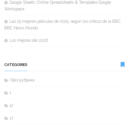
Google Sheets: Online Spreadsheets & Templates Google
Workspace
Las 25 mejores películas de 2025, según los críticos de la BBC
BBC News Mundo
Los mejores del 2026
CATEGORIES
! Без рубрики
1
12
17