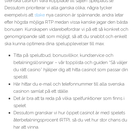
svenska casinon vara kopplade till sajten Spelpaus.se.
Dessutom prioriterar vi alla ganska olika; några tycker
exempelvis att
stake
nya casinon är spännande, andra letar
efter högsta möjliga RTP medan vissa kanske jagar den bästa
bonusen. Kunskapen vidarebefordrar vi på ett så konkret och
genomgripande sätt som möjligt, så att du snabbt och enkelt
ska kunna optimera dina spelupplevelser till max.
Titta på spelutbud, bonusvillkor, kundservice och
betalningslösningar – vår topplista och guiden “Så väljer
du rätt casino” hjälper dig att hitta casinot som passar din
spelstil.
Här hittar du e-mail och telefonnummer till alla svenska
casinon samlat på ett ställe.
Det är bra att ta reda på vilka spelfunktioner som finns i
spelet.
Dessutom granskar vi hur öppet casinot är med spelets
återbetalningsprocent (RTP), så du vet hur stor chans du
har att vinna.