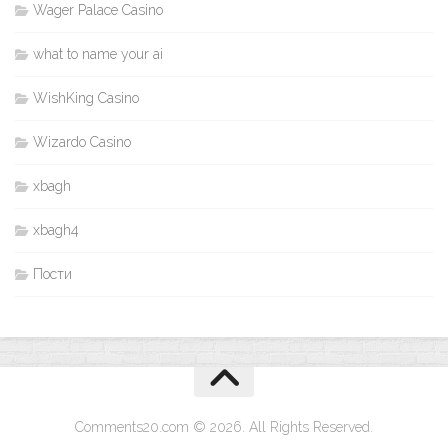
Wager Palace Casino
what to name your ai
WishKing Casino
Wizardo Casino
xbagh
xbagh4
Пости
Comments20.com © 2026. All Rights Reserved.