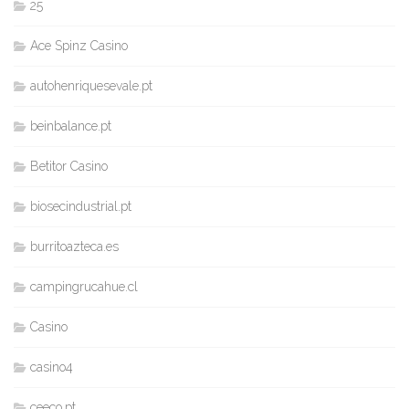
25
Ace Spinz Casino
autohenriquesevale.pt
beinbalance.pt
Betitor Casino
biosecindustrial.pt
burritoazteca.es
campingrucahue.cl
Casino
casino4
ceeco.pt