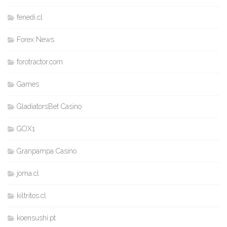
fenedi.cl
Forex News
forotractor.com
Games
GladiatorsBet Casino
GOX1
Granpampa Casino
joma.cl
kiltritos.cl
koensushi.pt