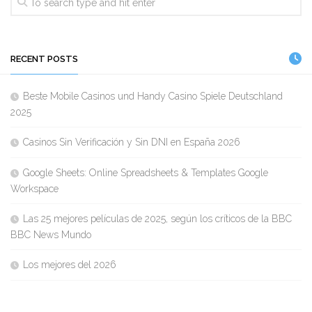
RECENT POSTS
Beste Mobile Casinos und Handy Casino Spiele Deutschland
2025
Casinos Sin Verificación y Sin DNI en España 2026
Google Sheets: Online Spreadsheets & Templates Google
Workspace
Las 25 mejores películas de 2025, según los críticos de la BBC
BBC News Mundo
Los mejores del 2026