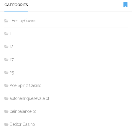
CATEGORIES
! Без рубрики
1
12
17
25
Ace Spinz Casino
autohenriquesevale.pt
beinbalance.pt
Betitor Casino