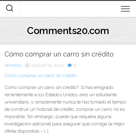
Skip
to
content
Comments20.com
Cómo comprar un carro sin crédito
SPANISH
AUGUST 15, 2020
0
Cómo comprar un carro sin crédito
Cómo comprar un carro sin crédito?. Si has emigrado
recientemente a los Estados Unidos, eres un estudiante
universitario, o simplemente nunca te has tomado el tiempo
de construir un historial de crédito, comprar un carro no es
imposible. Sin embargo, puede que requiera alguna
investigación adicional para asegurar que consiga la mejor
oferta disponible – […]