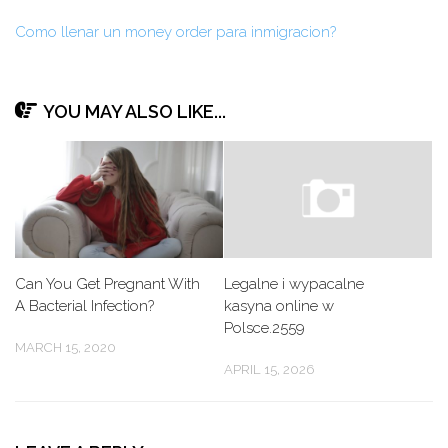
llenar
Como llenar un money order para inmigracion?
un
money
order
YOU MAY ALSO LIKE...
para
inmigracion?
Can You Get Pregnant With
Legalne i wypacalne
A Bacterial Infection?
kasyna online w
Polsce.2559
MARCH 15, 2020
APRIL 15, 2026