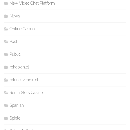
New Video Chat Platform
News
Online Casino
Post
Public
rehabkin.cl
reloncaviradio.cl
Ronin Slots Casino
Spanish
Spiele