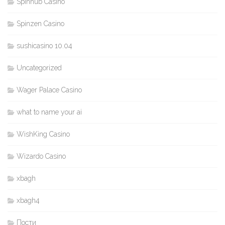
Spinhub Casino
Spinzen Casino
sushicasino 10.04
Uncategorized
Wager Palace Casino
what to name your ai
WishKing Casino
Wizardo Casino
xbagh
xbagh4
Пости