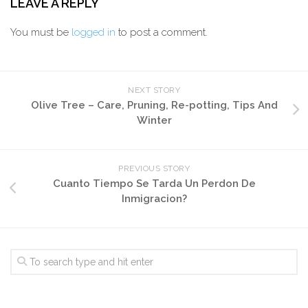
LEAVE A REPLY
You must be
logged in
to post a comment.
NEXT STORY
Olive Tree – Care, Pruning, Re-potting, Tips And
Winter
PREVIOUS STORY
Cuanto Tiempo Se Tarda Un Perdon De
Inmigracion?