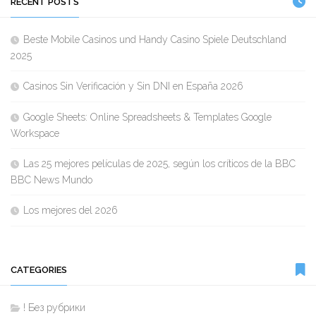
RECENT POSTS
Beste Mobile Casinos und Handy Casino Spiele Deutschland
2025
Casinos Sin Verificación y Sin DNI en España 2026
Google Sheets: Online Spreadsheets & Templates Google
Workspace
Las 25 mejores películas de 2025, según los críticos de la BBC
BBC News Mundo
Los mejores del 2026
CATEGORIES
! Без рубрики