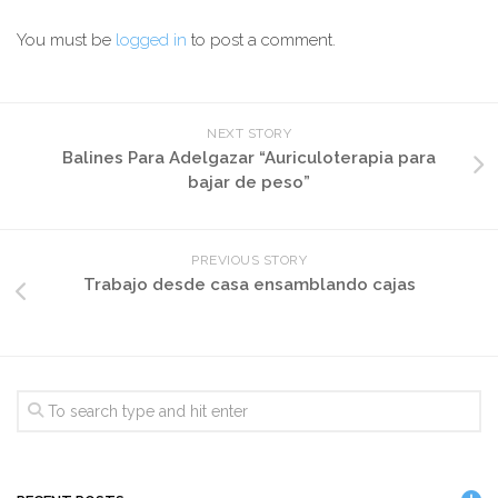
You must be
logged in
to post a comment.
NEXT STORY
Balines Para Adelgazar “Auriculoterapia para
bajar de peso”
PREVIOUS STORY
Trabajo desde casa ensamblando cajas