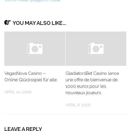
YOU MAY ALSO LIKE...
VegasNova Casino –
GladiatorsBet Casino lance
Online Glücksspiel für alle
une offre de bienvenue de
1000 euros pour les
APRIL 10, 2026
nouveaux joueurs
APRIL 6, 2026
LEAVE A REPLY