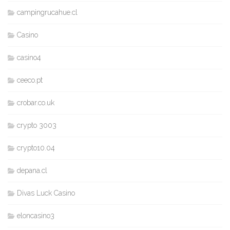
campingrucahue.cl
Casino
casino4
ceeco.pt
crobar.co.uk
crypto 3003
crypto10.04
depana.cl
Divas Luck Casino
eloncasino3