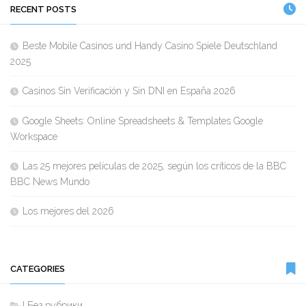
RECENT POSTS
Beste Mobile Casinos und Handy Casino Spiele Deutschland
2025
Casinos Sin Verificación y Sin DNI en España 2026
Google Sheets: Online Spreadsheets & Templates Google
Workspace
Las 25 mejores películas de 2025, según los críticos de la BBC
BBC News Mundo
Los mejores del 2026
CATEGORIES
! Без рубрики