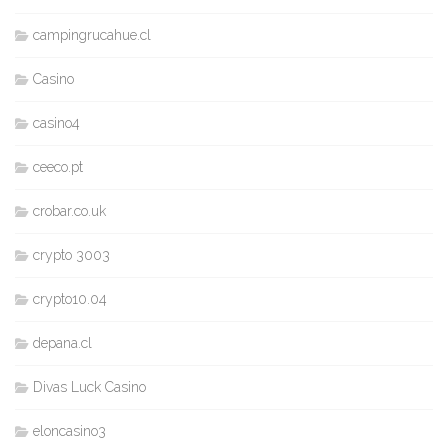
campingrucahue.cl
Casino
casino4
ceeco.pt
crobar.co.uk
crypto 3003
crypto10.04
depana.cl
Divas Luck Casino
eloncasino3