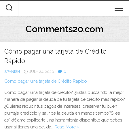
Skip
to
content
Comments20.com
Cómo pagar una tarjeta de Crédito
Rápido
SPANISH
JULY 24, 2020
0
Cómo pagar una tarjeta de Crédito Rápido
Cómo pagar una tarjeta de crédito?. ¿Estás buscando la mejor
manera de pagar la deuda de tu tarjeta de crédito más rápido?
¿Quieres reducir tus pagos de intereses, preservar tu buen
puntaje crediticio y salir de la deuda en menos tiempo?Si es
así, déjame explicarte una herramienta disponible que debes
Cómo
usar si tienes una deuda…
Read More »