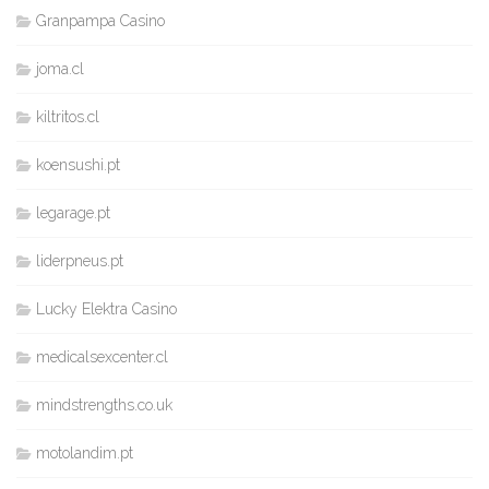
Granpampa Casino
joma.cl
kiltritos.cl
koensushi.pt
legarage.pt
liderpneus.pt
Lucky Elektra Casino
medicalsexcenter.cl
mindstrengths.co.uk
motolandim.pt