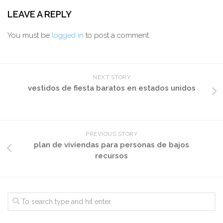
LEAVE A REPLY
You must be
logged in
to post a comment.
NEXT STORY
vestidos de fiesta baratos en estados unidos
PREVIOUS STORY
plan de viviendas para personas de bajos
recursos