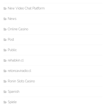
New Video Chat Platform
News
Online Casino
Post
Public
rehabkin.cl
reloncaviradio.cl
Ronin Slots Casino
Spanish
Spiele