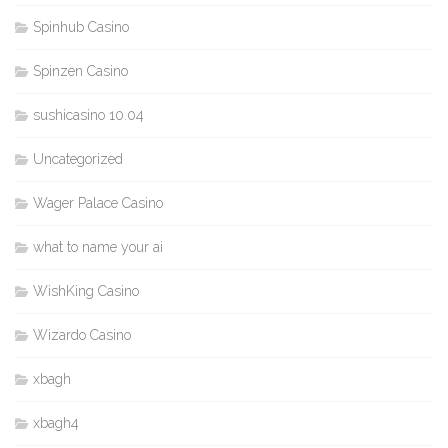
Spinhub Casino
Spinzen Casino
sushicasino 10.04
Uncategorized
Wager Palace Casino
what to name your ai
WishKing Casino
Wizardo Casino
xbagh
xbagh4