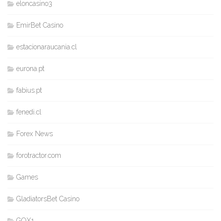
eloncasino3
EmirBet Casino
estacionaraucania.cl
eurona.pt
fabius.pt
fenedi.cl
Forex News
forotractor.com
Games
GladiatorsBet Casino
GOX1