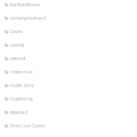
burritoazteca.es
campingrucahue.cl
Casino
casino4
ceeco.pt
crobar.co.uk
crypto 3003
crypto10.04
depana.cl
Divas Luck Casino