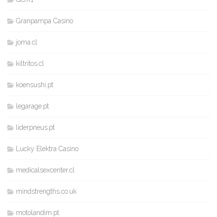
Granpampa Casino
joma.cl
kiltritos.cl
koensushi.pt
legarage.pt
liderpneus.pt
Lucky Elektra Casino
medicalsexcenter.cl
mindstrengths.co.uk
motolandim.pt