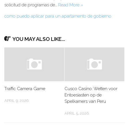
como
solicitud de programas de…
Read More »
puedo
como puedo aplicar para un apartamento de gobierno
aplicar
para
un
YOU MAY ALSO LIKE...
apartamento
de
gobierno
Traffic Camera Game
Cusco Casino: Wetten voor
Entoesiasten op de
APRIL 9, 2026
Spelkamers van Peru
APRIL 5, 2026