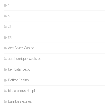
1
12
17
25
Ace Spinz Casino
autohenriquesevale.pt
beinbalance.pt
Betitor Casino
biosecindustrial.pt
burritoazteca.es