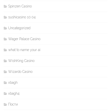
Spinzen Casino
sushicasino 10.04
Uncategorized
Wager Palace Casino
what to name your ai
WishKing Casino
Wizardo Casino
xbagh
xbagh4
Пости