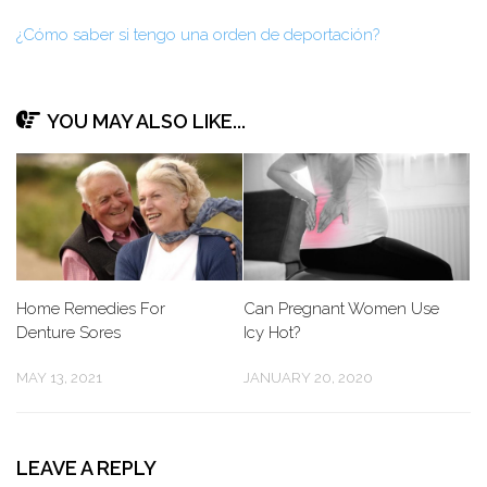
saber
¿Cómo saber si tengo una orden de deportación?
si
tengo
una
YOU MAY ALSO LIKE...
orden
de
deportación?
Home Remedies For
Can Pregnant Women Use
Denture Sores
Icy Hot?
MAY 13, 2021
JANUARY 20, 2020
LEAVE A REPLY