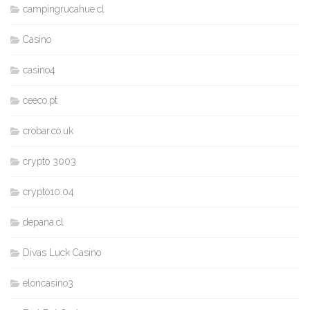
campingrucahue.cl
Casino
casino4
ceeco.pt
crobar.co.uk
crypto 3003
crypto10.04
depana.cl
Divas Luck Casino
eloncasino3