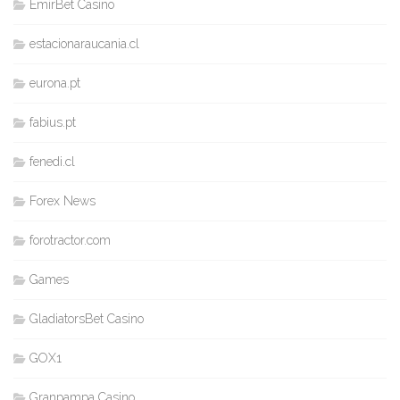
EmirBet Casino
estacionaraucania.cl
eurona.pt
fabius.pt
fenedi.cl
Forex News
forotractor.com
Games
GladiatorsBet Casino
GOX1
Granpampa Casino